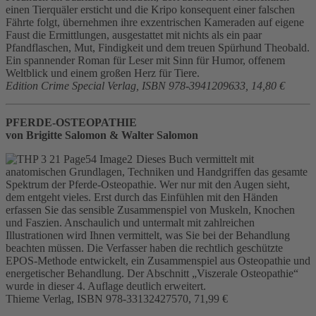
einen Tierquäler ersticht und die Kripo konsequent einer falschen
Fährte folgt, übernehmen ihre exzentrischen Kameraden auf eigene
Faust die Ermittlungen, ausgestattet mit nichts als ein paar
Pfandflaschen, Mut, Findigkeit und dem treuen Spürhund Theobald.
Ein spannender Roman für Leser mit Sinn für Humor, offenem
Weltblick und einem großen Herz für Tiere.
Edition Crime Special Verlag, ISBN 978-3941209633, 14,80 €
PFERDE-OSTEOPATHIE
von Brigitte Salomon & Walter Salomon
Dieses Buch vermittelt mit
anatomischen Grundlagen, Techniken und Handgriffen das gesamte
Spektrum der Pferde-Osteopathie. Wer nur mit den Augen sieht,
dem entgeht vieles. Erst durch das Einfühlen mit den Händen
erfassen Sie das sensible Zusammenspiel von Muskeln, Knochen
und Faszien. Anschaulich und untermalt mit zahlreichen
Illustrationen wird Ihnen vermittelt, was Sie bei der Behandlung
beachten müssen. Die Verfasser haben die rechtlich geschützte
EPOS-Methode entwickelt, ein Zusammenspiel aus Osteopathie und
energetischer Behandlung. Der Abschnitt „Viszerale Osteopathie“
wurde in dieser 4. Auflage deutlich erweitert.
Thieme Verlag, ISBN 978-33132427570, 71,99 €