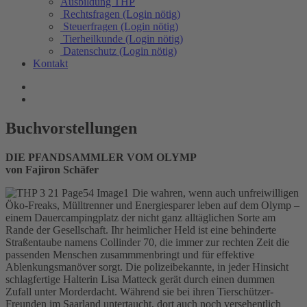
Ausbildung THP
Rechtsfragen (Login nötig)
Steuerfragen (Login nötig)
Tierheilkunde (Login nötig)
Datenschutz (Login nötig)
Kontakt
Buchvorstellungen
DIE PFANDSAMMLER VOM OLYMP
von Fajiron Schäfer
Die wahren, wenn auch unfreiwilligen
Öko-Freaks, Mülltrenner und Energiesparer leben auf dem Olymp –
einem Dauercampingplatz der nicht ganz alltäglichen Sorte am
Rande der Gesellschaft. Ihr heimlicher Held ist eine behinderte
Straßentaube namens Collinder 70, die immer zur rechten Zeit die
passenden Menschen zusammmenbringt und für effektive
Ablenkungsmanöver sorgt. Die polizeibekannte, in jeder Hinsicht
schlagfertige Halterin Lisa Matteck gerät durch einen dummen
Zufall unter Morderdacht. Während sie bei ihren Tierschützer-
Freunden im Saarland untertaucht, dort auch noch versehentlich