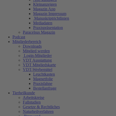
Kleinanzeigen
Magazin App
Magazin Impressum
Manuskriptrichtlinien
Mediadaten
Praxispräsentation
Paracelsus Magazin
Podcast
Mitgliederbereich
Downloads
Mitglied werden
Login-Mitglieder
VDT Ausstattung
VDT Mitgliedskarte
VDT-Werbemittel
Leuchtkasten
Magnetfolie
Praxisfahne
Bestellanfrage
Tierheilkunde
Arbeitskreise
Fallstudien
Gesetze & Rechtliches
Naturheilverfahren