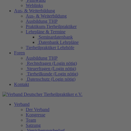
Pinnwand
Weblinks
Aus- & Weiterbildung
Aus- & Weiterbildung
Ausbildung THP
Praktikum-Tierheilpraktiker
Lehrpläne & Termine
Seminardatenbank
Datenbank Lehrpläne
Tierheilpraktiker Lehrhöfe
Foren
Ausbildung THP
Rechtsfragen (Login nötig)
Steuerfragen (Login nötig)
Tierheilkunde (Login nötig)
Datenschutz (Login nötig)
Kontakt
Verband
Der Verband
Kongresse
Team
Satzung
Versicherungsbedarf