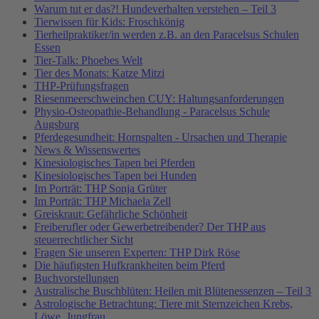
Warum tut er das?! Hundeverhalten verstehen – Teil 3
Tierwissen für Kids: Froschkönig
Tierheilpraktiker/in werden z.B. an den Paracelsus Schulen
Essen
Tier-Talk: Phoebes Welt
Tier des Monats: Katze Mitzi
THP-Prüfungsfragen
Riesenmeerschweinchen CUY: Haltungsanforderungen
Physio-Osteopathie-Behandlung - Paracelsus Schule
Augsburg
Pferdegesundheit: Hornspalten - Ursachen und Therapie
News & Wissenswertes
Kinesiologisches Tapen bei Pferden
Kinesiologisches Tapen bei Hunden
Im Porträt: THP Sonja Grüter
Im Porträt: THP Michaela Zell
Greiskraut: Gefährliche Schönheit
Freiberufler oder Gewerbetreibender? Der THP aus
steuerrechtlicher Sicht
Fragen Sie unseren Experten: THP Dirk Röse
Die häufigsten Hufkrankheiten beim Pferd
Buchvorstellungen
Australische Buschblüten: Heilen mit Blütenessenzen – Teil 3
Astrologische Betrachtung: Tiere mit Sternzeichen Krebs,
Löwe, Jungfrau