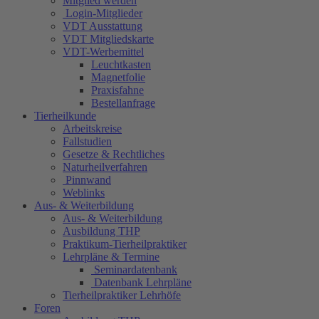
Mitglied werden
Login-Mitglieder
VDT Ausstattung
VDT Mitgliedskarte
VDT-Werbemittel
Leuchtkasten
Magnetfolie
Praxisfahne
Bestellanfrage
Tierheilkunde
Arbeitskreise
Fallstudien
Gesetze & Rechtliches
Naturheilverfahren
Pinnwand
Weblinks
Aus- & Weiterbildung
Aus- & Weiterbildung
Ausbildung THP
Praktikum-Tierheilpraktiker
Lehrpläne & Termine
Seminardatenbank
Datenbank Lehrpläne
Tierheilpraktiker Lehrhöfe
Foren