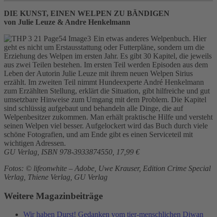
DIE KUNST, EINEN WELPEN ZU BÄNDIGEN
von Julie Leuze & Andre Henkelmann
Ein etwas anderes Welpenbuch. Hier
geht es nicht um Erstausstattung oder Futterpläne, sondern um die
Erziehung des Welpen im ersten Jahr. Es gibt 30 Kapitel, die jeweils
aus zwei Teilen bestehen. Im ersten Teil werden Episoden aus dem
Leben der Autorin Julie Leuze mit ihrem neuen Welpen Sirius
erzählt. Im zweiten Teil nimmt Hundeexperte André Henkelmann
zum Erzählten Stellung, erklärt die Situation, gibt hilfreiche und gut
umsetzbare Hinweise zum Umgang mit dem Problem. Die Kapitel
sind schlüssig aufgebaut und behandeln alle Dinge, die auf
Welpenbesitzer zukommen. Man erhält praktische Hilfe und versteht
seinen Welpen viel besser. Aufgelockert wird das Buch durch viele
schöne Fotografien, und am Ende gibt es einen Serviceteil mit
wichtigen Adressen.
GU Verlag, ISBN 978-3933874550, 17,99 €
Fotos: © lifeonwhite – Adobe, Uwe Krauser, Edition Crime Special
Verlag, Thiene Verlag, GU Verlag
Weitere Magazinbeiträge
Wir haben Durst! Gedanken vom tier-menschlichen Diwan