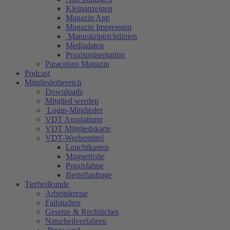
Kleinanzeigen
Magazin App
Magazin Impressum
Manuskriptrichtlinien
Mediadaten
Praxispräsentation
Paracelsus Magazin
Podcast
Mitgliederbereich
Downloads
Mitglied werden
Login-Mitglieder
VDT Ausstattung
VDT Mitgliedskarte
VDT-Werbemittel
Leuchtkasten
Magnetfolie
Praxisfahne
Bestellanfrage
Tierheilkunde
Arbeitskreise
Fallstudien
Gesetze & Rechtliches
Naturheilverfahren