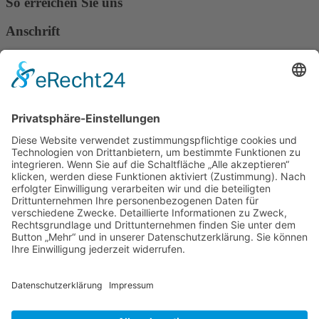
So erreichen Sie uns
Anschrift
Verband Deutscher Tierheilpraktiker e.V.
Verbandsverwaltung
Am Rosenbraken 12
31547 Loccum
E-Mail
Diese E-Mail-Adresse ist vor Spambots geschützt! Zur Anzeige
muss JavaScript eingeschaltet sein!
Diese E-Mail-Adresse ist vor Spambots geschützt! Zur Anzeige
muss JavaScript eingeschaltet sein!
Telefon Service-Team
Tel: 0261-1349 5200
Tel: 0172-546 19 20
Kontakt
Impressum