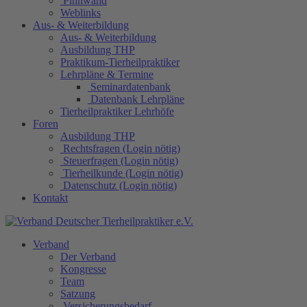
Pinnwand
Weblinks
Aus- & Weiterbildung
Aus- & Weiterbildung
Ausbildung THP
Praktikum-Tierheilpraktiker
Lehrpläne & Termine
Seminardatenbank
Datenbank Lehrpläne
Tierheilpraktiker Lehrhöfe
Foren
Ausbildung THP
Rechtsfragen (Login nötig)
Steuerfragen (Login nötig)
Tierheilkunde (Login nötig)
Datenschutz (Login nötig)
Kontakt
Verband
Der Verband
Kongresse
Team
Satzung
Versicherungsbedarf