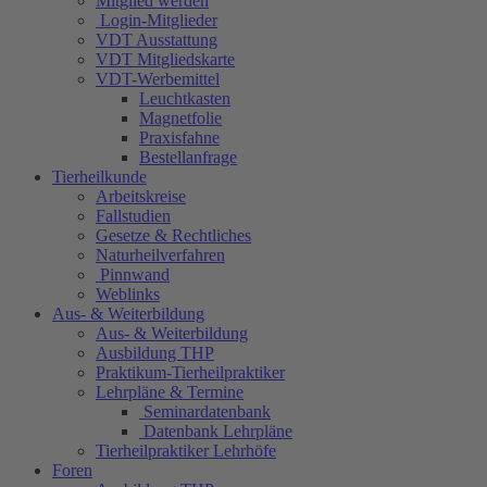
Mitglied werden
Login-Mitglieder
VDT Ausstattung
VDT Mitgliedskarte
VDT-Werbemittel
Leuchtkasten
Magnetfolie
Praxisfahne
Bestellanfrage
Tierheilkunde
Arbeitskreise
Fallstudien
Gesetze & Rechtliches
Naturheilverfahren
Pinnwand
Weblinks
Aus- & Weiterbildung
Aus- & Weiterbildung
Ausbildung THP
Praktikum-Tierheilpraktiker
Lehrpläne & Termine
Seminardatenbank
Datenbank Lehrpläne
Tierheilpraktiker Lehrhöfe
Foren