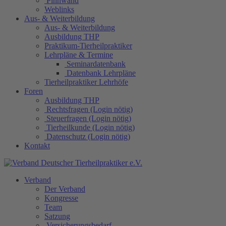
Pinnwand
Weblinks
Aus- & Weiterbildung
Aus- & Weiterbildung
Ausbildung THP
Praktikum-Tierheilpraktiker
Lehrpläne & Termine
Seminardatenbank
Datenbank Lehrpläne
Tierheilpraktiker Lehrhöfe
Foren
Ausbildung THP
Rechtsfragen (Login nötig)
Steuerfragen (Login nötig)
Tierheilkunde (Login nötig)
Datenschutz (Login nötig)
Kontakt
Verband
Der Verband
Kongresse
Team
Satzung
Versicherungsbedarf