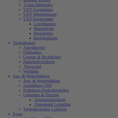
Mitglied werden
Login-Mitglieder
VDT Ausstattung
VDT Mitgliedskarte
VDT-Werbemittel
Leuchtkasten
Magnetfolie
Praxisfahne
Bestellanfrage
Tierheilkunde
Arbeitskreise
Fallstudien
Gesetze & Rechtliches
Naturheilverfahren
Pinnwand
Weblinks
Aus- & Weiterbildung
Aus- & Weiterbildung
Ausbildung THP
Praktikum-Tierheilpraktiker
Lehrpläne & Termine
Seminardatenbank
Datenbank Lehrpläne
Tierheilpraktiker Lehrhöfe
Foren