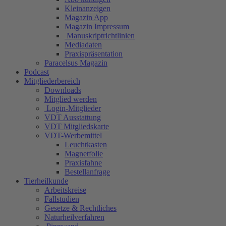
Kleinanzeigen
Magazin App
Magazin Impressum
Manuskriptrichtlinien
Mediadaten
Praxispräsentation
Paracelsus Magazin
Podcast
Mitgliederbereich
Downloads
Mitglied werden
Login-Mitglieder
VDT Ausstattung
VDT Mitgliedskarte
VDT-Werbemittel
Leuchtkasten
Magnetfolie
Praxisfahne
Bestellanfrage
Tierheilkunde
Arbeitskreise
Fallstudien
Gesetze & Rechtliches
Naturheilverfahren