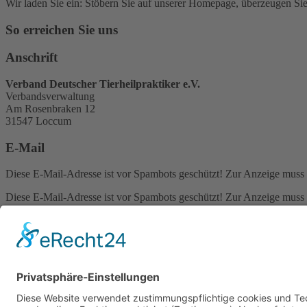
Wir laden Sie ein: Stöbern Sie auf unserer Homepage, überzeugen Sie
So erreichen Sie uns
Anschrift
Verband Deutscher Tierheilpraktiker e.V.
Verbandsverwaltung
Am Rosenbraken 12
31547 Loccum
E-Mail
Diese E-Mail-Adresse ist vor Spambots geschützt! Zur Anzeige muss J
Diese E-Mail-Adresse ist vor Spambots geschützt! Zur Anzeige muss J
Telefon Service-Team
Tel: 0261-1349 5200
Tel: 0172-546 19 20
Kontakt