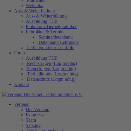
Pinnwand
Weblinks
Aus- & Weiterbildung
Aus- & Weiterbildung
Ausbildung THP
Praktikum-Tierheilpraktiker
Lehrpläne & Termine
Seminardatenbank
Datenbank Lehrpläne
Tierheilpraktiker Lehrhöfe
Foren
Ausbildung THP
Rechtsfragen (Login nötig)
Steuerfragen (Login nötig)
Tierheilkunde (Login nötig)
Datenschutz (Login nötig)
Kontakt
Verband
Der Verband
Kongresse
Team
Satzung
Versicherungsbedarf