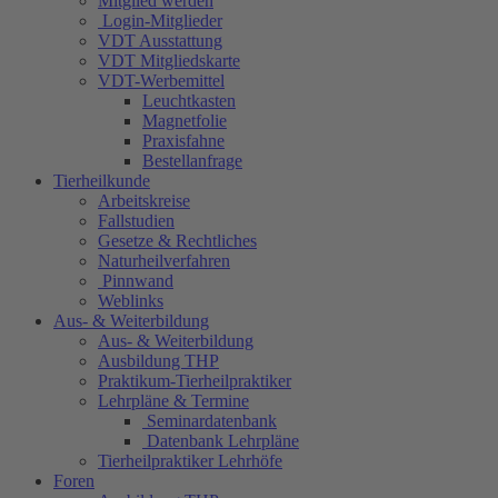
Mitglied werden
Login-Mitglieder
VDT Ausstattung
VDT Mitgliedskarte
VDT-Werbemittel
Leuchtkasten
Magnetfolie
Praxisfahne
Bestellanfrage
Tierheilkunde
Arbeitskreise
Fallstudien
Gesetze & Rechtliches
Naturheilverfahren
Pinnwand
Weblinks
Aus- & Weiterbildung
Aus- & Weiterbildung
Ausbildung THP
Praktikum-Tierheilpraktiker
Lehrpläne & Termine
Seminardatenbank
Datenbank Lehrpläne
Tierheilpraktiker Lehrhöfe
Foren