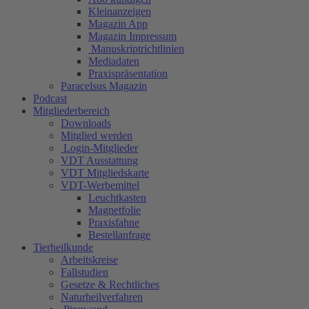
Kleinanzeigen
Magazin App
Magazin Impressum
Manuskriptrichtlinien
Mediadaten
Praxispräsentation
Paracelsus Magazin
Podcast
Mitgliederbereich
Downloads
Mitglied werden
Login-Mitglieder
VDT Ausstattung
VDT Mitgliedskarte
VDT-Werbemittel
Leuchtkasten
Magnetfolie
Praxisfahne
Bestellanfrage
Tierheilkunde
Arbeitskreise
Fallstudien
Gesetze & Rechtliches
Naturheilverfahren