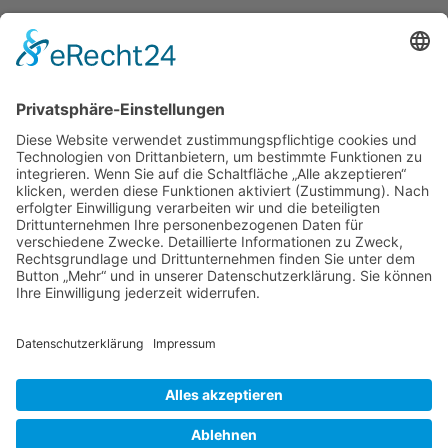
Verband Deutscher Tierheilpraktiker e.V.
Verbandsverwaltung
Am Rosenbraken 12
31547 Loccum
E-Mail
Diese E-Mail-Adresse ist vor Spambots geschützt! Zur Anzeige
muss JavaScript eingeschaltet sein!
Diese E-Mail-Adresse ist vor Spambots geschützt! Zur Anzeige
muss JavaScript eingeschaltet sein!
Telefon Service-Team
Tel: 0261-1349 5200
Tel: 0172-546 19 20
Kontakt
Impressum
Datenschutzerklärung
Der Gesundheitsverband für Tiertherapeuten