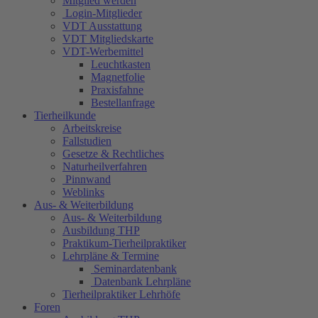
Mitglied werden
Login-Mitglieder
VDT Ausstattung
VDT Mitgliedskarte
VDT-Werbemittel
Leuchtkasten
Magnetfolie
Praxisfahne
Bestellanfrage
Tierheilkunde
Arbeitskreise
Fallstudien
Gesetze & Rechtliches
Naturheilverfahren
Pinnwand
Weblinks
Aus- & Weiterbildung
Aus- & Weiterbildung
Ausbildung THP
Praktikum-Tierheilpraktiker
Lehrpläne & Termine
Seminardatenbank
Datenbank Lehrpläne
Tierheilpraktiker Lehrhöfe
Foren