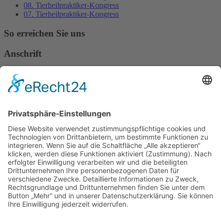
08. Tierheilpraktiker-Kongress
07. Tierheilpraktiker-Kongress
So erreichen Sie uns
Anschrift
Verband Deutscher Tierheilpraktiker e.V.
Verbandsverwaltung
Am Rosenbraken 12
31547 Loccum
E-Mail
Diese E-Mail-Adresse ist vor Spambots geschützt! Zur Anzeige
muss JavaScript eingeschaltet sein!
Diese E-Mail-Adresse ist vor Spambots geschützt! Zur Anzeige
muss JavaScript eingeschaltet sein!
Telefon Service-Team
Tel: 0261-1349 5200