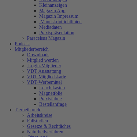
Kleinanzeigen
Magazin App
Magazin Impressum
Manuskriptrichtlinien
Mediadaten
Praxispräsentation
Paracelsus Magazin
Podcast
Mitgliederbereich
Downloads
Mitglied werden
Login-Mitglieder
VDT Ausstattung
VDT Mitgliedskarte
VDT-Werbemittel
Leuchtkasten
Magnetfolie
Praxisfahne
Bestellanfrage
Tierheilkunde
Arbeitskreise
Fallstudien
Gesetze & Rechtliches
Naturheilverfahren