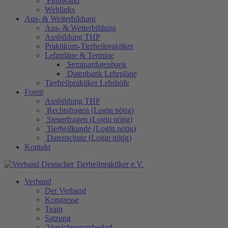
Pinnwand
Weblinks
Aus- & Weiterbildung
Aus- & Weiterbildung
Ausbildung THP
Praktikum-Tierheilpraktiker
Lehrpläne & Termine
Seminardatenbank
Datenbank Lehrpläne
Tierheilpraktiker Lehrhöfe
Foren
Ausbildung THP
Rechtsfragen (Login nötig)
Steuerfragen (Login nötig)
Tierheilkunde (Login nötig)
Datenschutz (Login nötig)
Kontakt
Verband
Der Verband
Kongresse
Team
Satzung
Versicherungsbedarf