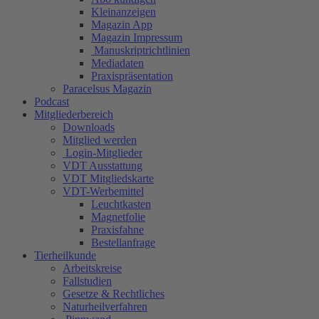
Kleinanzeigen
Magazin App
Magazin Impressum
Manuskriptrichtlinien
Mediadaten
Praxispräsentation
Paracelsus Magazin
Podcast
Mitgliederbereich
Downloads
Mitglied werden
Login-Mitglieder
VDT Ausstattung
VDT Mitgliedskarte
VDT-Werbemittel
Leuchtkasten
Magnetfolie
Praxisfahne
Bestellanfrage
Tierheilkunde
Arbeitskreise
Fallstudien
Gesetze & Rechtliches
Naturheilverfahren