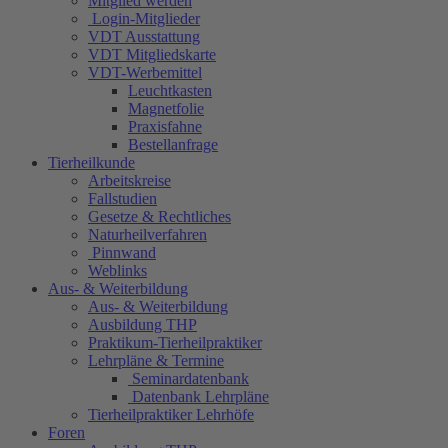
Mitglied werden
Login-Mitglieder
VDT Ausstattung
VDT Mitgliedskarte
VDT-Werbemittel
Leuchtkasten
Magnetfolie
Praxisfahne
Bestellanfrage
Tierheilkunde
Arbeitskreise
Fallstudien
Gesetze & Rechtliches
Naturheilverfahren
Pinnwand
Weblinks
Aus- & Weiterbildung
Aus- & Weiterbildung
Ausbildung THP
Praktikum-Tierheilpraktiker
Lehrpläne & Termine
Seminardatenbank
Datenbank Lehrpläne
Tierheilpraktiker Lehrhöfe
Foren