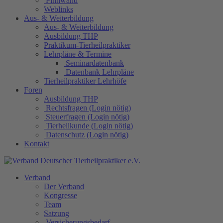
Pinnwand
Weblinks
Aus- & Weiterbildung
Aus- & Weiterbildung
Ausbildung THP
Praktikum-Tierheilpraktiker
Lehrpläne & Termine
Seminardatenbank
Datenbank Lehrpläne
Tierheilpraktiker Lehrhöfe
Foren
Ausbildung THP
Rechtsfragen (Login nötig)
Steuerfragen (Login nötig)
Tierheilkunde (Login nötig)
Datenschutz (Login nötig)
Kontakt
Verband
Der Verband
Kongresse
Team
Satzung
Versicherungsbedarf