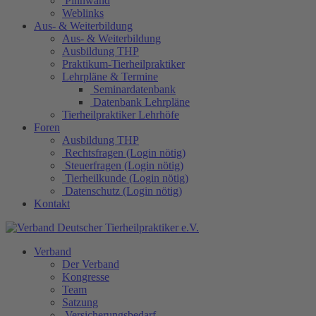
Pinnwand
Weblinks
Aus- & Weiterbildung
Aus- & Weiterbildung
Ausbildung THP
Praktikum-Tierheilpraktiker
Lehrpläne & Termine
Seminardatenbank
Datenbank Lehrpläne
Tierheilpraktiker Lehrhöfe
Foren
Ausbildung THP
Rechtsfragen (Login nötig)
Steuerfragen (Login nötig)
Tierheilkunde (Login nötig)
Datenschutz (Login nötig)
Kontakt
Verband
Der Verband
Kongresse
Team
Satzung
Versicherungsbedarf