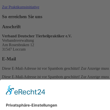
Zur Praktikumsinitiative
So erreichen Sie uns
Anschrift
Verband Deutscher Tierheilpraktiker e.V.
Verbandsverwaltung
Am Rosenbraken 12
31547 Loccum
E-Mail
Diese E-Mail-Adresse ist vor Spambots geschützt! Zur Anzeige muss J
Diese E-Mail-Adresse ist vor Spambots geschützt! Zur Anzeige muss J
Telefon Service-Team
Tel: 0261-1349 5200
Tel: 0172-546 19 20