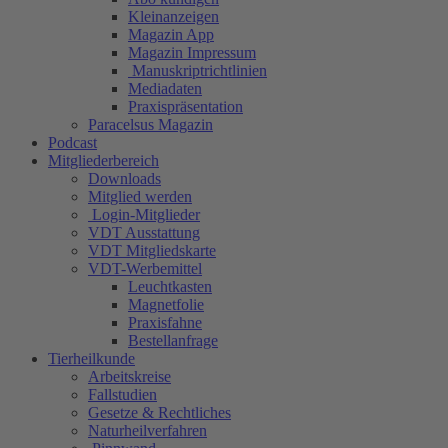
Kleinanzeigen
Magazin App
Magazin Impressum
Manuskriptrichtlinien
Mediadaten
Praxispräsentation
Paracelsus Magazin
Podcast
Mitgliederbereich
Downloads
Mitglied werden
Login-Mitglieder
VDT Ausstattung
VDT Mitgliedskarte
VDT-Werbemittel
Leuchtkasten
Magnetfolie
Praxisfahne
Bestellanfrage
Tierheilkunde
Arbeitskreise
Fallstudien
Gesetze & Rechtliches
Naturheilverfahren