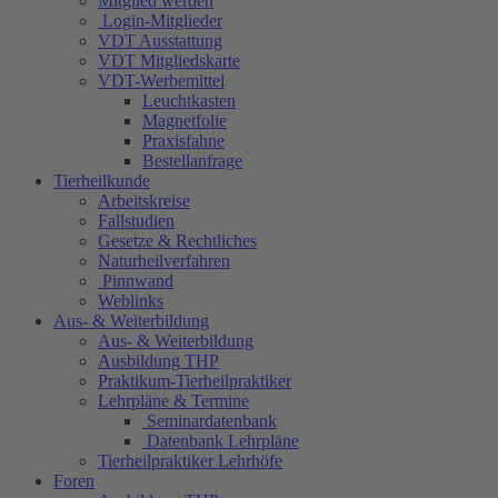
Mitglied werden
Login-Mitglieder
VDT Ausstattung
VDT Mitgliedskarte
VDT-Werbemittel
Leuchtkasten
Magnetfolie
Praxisfahne
Bestellanfrage
Tierheilkunde
Arbeitskreise
Fallstudien
Gesetze & Rechtliches
Naturheilverfahren
Pinnwand
Weblinks
Aus- & Weiterbildung
Aus- & Weiterbildung
Ausbildung THP
Praktikum-Tierheilpraktiker
Lehrpläne & Termine
Seminardatenbank
Datenbank Lehrpläne
Tierheilpraktiker Lehrhöfe
Foren