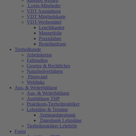
Mitglied werden
Login-Mitglieder
VDT Ausstattung
VDT Mitgliedskarte
VDT-Werbemittel
Leuchtkasten
Magnetfolie
Praxisfahne
Bestellanfrage
Tierheilkunde
Arbeitskreise
Fallstudien
Gesetze & Rechtliches
Naturheilverfahren
Pinnwand
Weblinks
Aus- & Weiterbildung
Aus- & Weiterbildung
Ausbildung THP
Praktikum-Tierheilpraktiker
Lehrpläne & Termine
Seminardatenbank
Datenbank Lehrpläne
Tierheilpraktiker Lehrhöfe
Foren