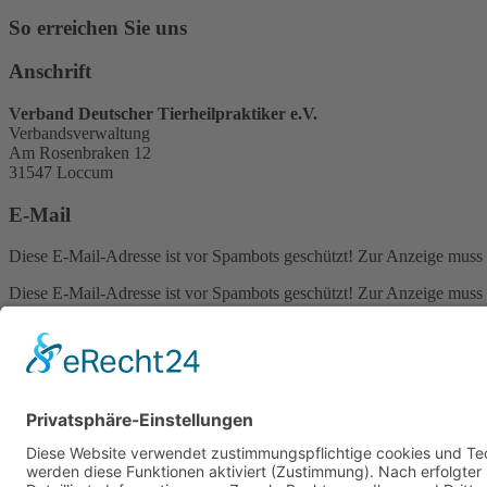
So erreichen Sie uns
Anschrift
Verband Deutscher Tierheilpraktiker e.V.
Verbandsverwaltung
Am Rosenbraken 12
31547 Loccum
E-Mail
Diese E-Mail-Adresse ist vor Spambots geschützt! Zur Anzeige muss J
Diese E-Mail-Adresse ist vor Spambots geschützt! Zur Anzeige muss J
Telefon Service-Team
Tel: 0261-1349 5200
Tel: 0172-546 19 20
Kontakt
Impressum