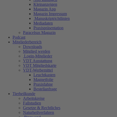
Kleinanzeigen
Magazin App
Magazin Impressum
Manuskriptrichtlinien
Mediadaten
Praxispräsentation
Paracelsus Magazin
Podcast
Mitgliederbereich
Downloads
Mitglied werden
Login-Mitglieder
VDT Ausstattung
VDT Mitgliedskarte
VDT-Werbemittel
Leuchtkasten
Magnetfolie
Praxisfahne
Bestellanfrage
Tierheilkunde
Arbeitskreise
Fallstudien
Gesetze & Rechtliches
Naturheilverfahren