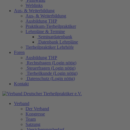
Pinnwand
Weblinks
Aus- & Weiterbildung
Aus- & Weiterbildung
Ausbildung THP
Praktikum-Tierheilpraktiker
Lehrpläne & Termine
Seminardatenbank
Datenbank Lehrpläne
Tierheilpraktiker Lehrhöfe
Foren
Ausbildung THP
Rechtsfragen (Login nötig)
Steuerfragen (Login nötig)
Tierheilkunde (Login nötig)
Datenschutz (Login nötig)
Kontakt
Verband
Der Verband
Kongresse
Team
Satzung
Versicherungsbedarf