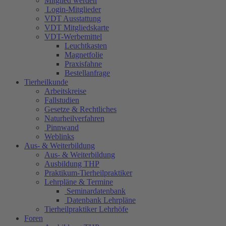
Mitglied werden
Login-Mitglieder
VDT Ausstattung
VDT Mitgliedskarte
VDT-Werbemittel
Leuchtkasten
Magnetfolie
Praxisfahne
Bestellanfrage
Tierheilkunde
Arbeitskreise
Fallstudien
Gesetze & Rechtliches
Naturheilverfahren
Pinnwand
Weblinks
Aus- & Weiterbildung
Aus- & Weiterbildung
Ausbildung THP
Praktikum-Tierheilpraktiker
Lehrpläne & Termine
Seminardatenbank
Datenbank Lehrpläne
Tierheilpraktiker Lehrhöfe
Foren