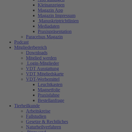
Kleinanzeigen
Magazin App
Magazin Impressum
Manuskriptrichtlinien
Mediadaten
Praxispräsentation
Paracelsus Magazin
Podcast
Mitgliederbereich
Downloads
Mitglied werden
Login-Mitglieder
VDT Ausstattung
VDT Mitgliedskarte
VDT-Werbemittel
Leuchtkasten
Magnetfolie
Praxisfahne
Bestellanfrage
Tierheilkunde
Arbeitskreise
Fallstudien
Gesetze & Rechtliches
Naturheilverfahren