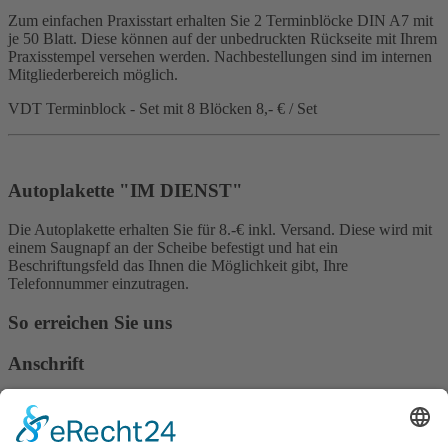
Zum einfachen Praxisstart erhalten Sie 2 Terminblöcke DIN A7 mit
je 50 Blatt. Diese können auf der unbedruckten Rückseite mit Ihrem
Praxisstempel versehen werden. Nachbestellungen sind im internen
Mitgliederbereich möglich.
VDT Terminblock - Set mit 8 Blöcken 8,- € / Set
Autoplakette "IM DIENST"
Die Autoplakette erhalten Sie für 8.-€ inkl. Versand. Diese wird mit
einem Saugnapf an der Scheibe befestigt und hat ein
Beschriftungsfeld das Ihnen die Möglichkeit gibt, Ihre
Telefonnummer einzutragen.
So erreichen Sie uns
Anschrift
Verband Deutscher Tierheilpraktiker e.V.
Verbandsverwaltung
Am Rosenbraken 12