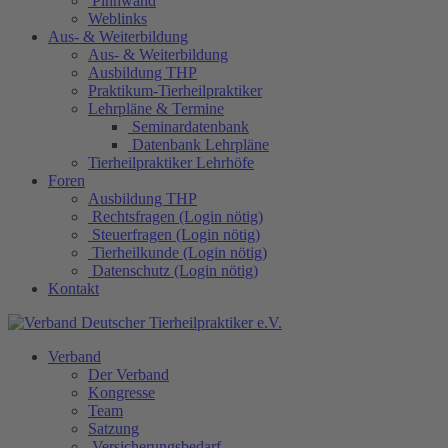
Pinnwand
Weblinks
Aus- & Weiterbildung
Aus- & Weiterbildung
Ausbildung THP
Praktikum-Tierheilpraktiker
Lehrpläne & Termine
Seminardatenbank
Datenbank Lehrpläne
Tierheilpraktiker Lehrhöfe
Foren
Ausbildung THP
Rechtsfragen (Login nötig)
Steuerfragen (Login nötig)
Tierheilkunde (Login nötig)
Datenschutz (Login nötig)
Kontakt
Verband
Der Verband
Kongresse
Team
Satzung
Versicherungsbedarf