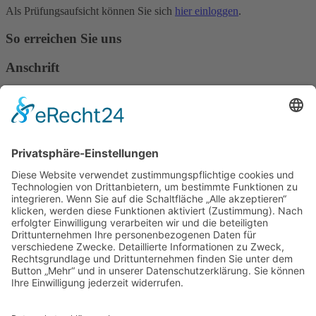
Als Prüfungsaufsicht können Sie sich
hier einloggen
.
So erreichen Sie uns
Anschrift
Verband Deutscher Tierheilpraktiker e.V.
Verbandsverwaltung
Am Rosenbraken 12
31547 Loccum
E-Mail
Diese E-Mail-Adresse ist vor Spambots geschützt! Zur Anzeige
muss JavaScript eingeschaltet sein!
Diese E-Mail-Adresse ist vor Spambots geschützt! Zur Anzeige
muss JavaScript eingeschaltet sein!
Telefon Service-Team
Tel: 0261-1349 5200
Tel: 0172-546 19 20