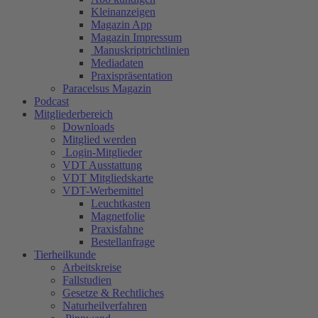
Kleinanzeigen
Magazin App
Magazin Impressum
Manuskriptrichtlinien
Mediadaten
Praxispräsentation
Paracelsus Magazin
Podcast
Mitgliederbereich
Downloads
Mitglied werden
Login-Mitglieder
VDT Ausstattung
VDT Mitgliedskarte
VDT-Werbemittel
Leuchtkasten
Magnetfolie
Praxisfahne
Bestellanfrage
Tierheilkunde
Arbeitskreise
Fallstudien
Gesetze & Rechtliches
Naturheilverfahren