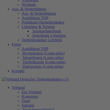
Pinnwand
Weblinks
Aus- & Weiterbildung
Aus- & Weiterbildung
Ausbildung THP
Praktikum-Tierheilpraktiker
Lehrpläne & Termine
Seminardatenbank
Datenbank Lehrpläne
Tierheilpraktiker Lehrhöfe
Foren
Ausbildung THP
Rechtsfragen (Login nötig)
Steuerfragen (Login nötig)
Tierheilkunde (Login nötig)
Datenschutz (Login nötig)
Kontakt
Verband
Der Verband
Kongresse
Team
Satzung
Versicherungsbedarf