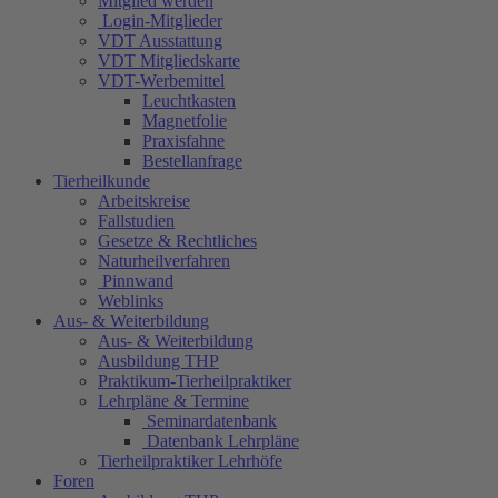
Mitglied werden
Login-Mitglieder
VDT Ausstattung
VDT Mitgliedskarte
VDT-Werbemittel
Leuchtkasten
Magnetfolie
Praxisfahne
Bestellanfrage
Tierheilkunde
Arbeitskreise
Fallstudien
Gesetze & Rechtliches
Naturheilverfahren
Pinnwand
Weblinks
Aus- & Weiterbildung
Aus- & Weiterbildung
Ausbildung THP
Praktikum-Tierheilpraktiker
Lehrpläne & Termine
Seminardatenbank
Datenbank Lehrpläne
Tierheilpraktiker Lehrhöfe
Foren