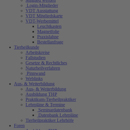
Mitglied werden
Login-Mitglieder
VDT Ausstattung
VDT Mitgliedskarte
VDT-Werbemittel
Leuchtkasten
Magnetfolie
Praxisfahne
Bestellanfrage
Tierheilkunde
Arbeitskreise
Fallstudien
Gesetze & Rechtliches
Naturheilverfahren
Pinnwand
Weblinks
Aus- & Weiterbildung
Aus- & Weiterbildung
Ausbildung THP
Praktikum-Tierheilpraktiker
Lehrpläne & Termine
Seminardatenbank
Datenbank Lehrpläne
Tierheilpraktiker Lehrhöfe
Foren