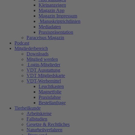
Kleinanzeigen
Magazin App
Magazin Impressum
Manuskriptrichtlinien
Mediadaten
Praxispräsentation
Paracelsus Magazin
Podcast
Mitgliederbereich
Downloads
Mitglied werden
Login-Mitglieder
VDT Ausstattung
VDT Mitgliedskarte
VDT-Werbemittel
Leuchtkasten
Magnetfolie
Praxisfahne
Bestellanfrage
Tierheilkunde
Arbeitskreise
Fallstudien
Gesetze & Rechtliches
Naturheilverfahren