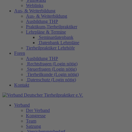
Pinnwand
Weblinks
Aus- & Weiterbildung
Aus- & Weiterbildung
Ausbildung THP
Praktikum-Tierheilpraktiker
Lehrpläne & Termine
Seminardatenbank
Datenbank Lehrpläne
Tierheilpraktiker Lehrhöfe
Foren
Ausbildung THP
Rechtsfragen (Login nötig)
Steuerfragen (Login nötig)
Tierheilkunde (Login nötig)
Datenschutz (Login nötig)
Kontakt
Verband
Der Verband
Kongresse
Team
Satzung
Versicherungsbedarf