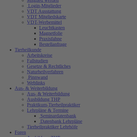
Mitglied werden
Login-Mitglieder
VDT Ausstattung
VDT Mitgliedskarte
VDT-Werbemittel
Leuchtkasten
Magnetfolie
Praxisfahne
Bestellanfrage
Tierheilkunde
Arbeitskreise
Fallstudien
Gesetze & Rechtliches
Naturheilverfahren
Pinnwand
Weblinks
Aus- & Weiterbildung
Aus- & Weiterbildung
Ausbildung THP
Praktikum-Tierheilpraktiker
Lehrpläne & Termine
Seminardatenbank
Datenbank Lehrpläne
Tierheilpraktiker Lehrhöfe
Foren