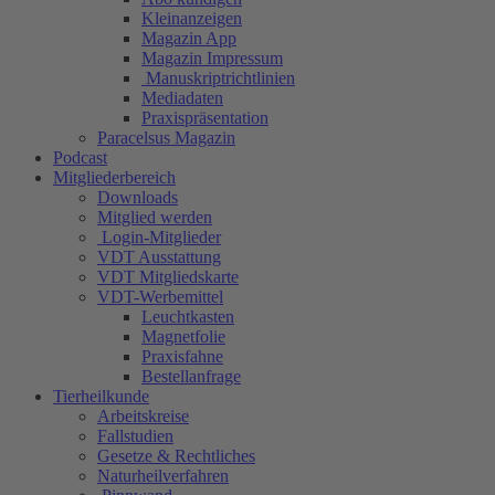
Kleinanzeigen
Magazin App
Magazin Impressum
Manuskriptrichtlinien
Mediadaten
Praxispräsentation
Paracelsus Magazin
Podcast
Mitgliederbereich
Downloads
Mitglied werden
Login-Mitglieder
VDT Ausstattung
VDT Mitgliedskarte
VDT-Werbemittel
Leuchtkasten
Magnetfolie
Praxisfahne
Bestellanfrage
Tierheilkunde
Arbeitskreise
Fallstudien
Gesetze & Rechtliches
Naturheilverfahren