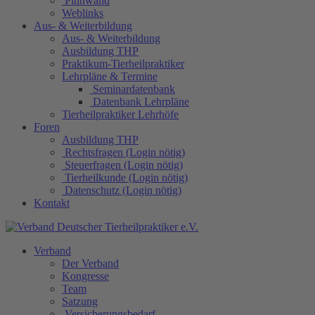
Pinnwand
Weblinks
Aus- & Weiterbildung
Aus- & Weiterbildung
Ausbildung THP
Praktikum-Tierheilpraktiker
Lehrpläne & Termine
Seminardatenbank
Datenbank Lehrpläne
Tierheilpraktiker Lehrhöfe
Foren
Ausbildung THP
Rechtsfragen (Login nötig)
Steuerfragen (Login nötig)
Tierheilkunde (Login nötig)
Datenschutz (Login nötig)
Kontakt
Verband
Der Verband
Kongresse
Team
Satzung
Versicherungsbedarf