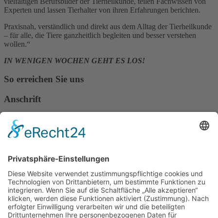
vielfältigen Berufsbilder der Tierheilkunde, teilen Fachwissen von
Experten und lassen Tierhalter von ihren Erfahrungen berichten.
Praxisnah, verständlich und direkt aus dem Alltag der Tierheilkunde
– für alle, die Tiere ganzheitlich begleiten und besser verstehen
wollen.“
IN WENIGEN WOCHEN GEHT ES LOS!
So erreichen Sie uns
Anschrift
Verband Deutscher Tierheilpraktiker e.V.
Verbandsverwaltung
Am Rosenbraken 12
31547 Loccum
E-Mail
Diese E-Mail-Adresse ist vor Spambots geschützt! Zur Anzeige
muss JavaScript eingeschaltet sein!
Diese E-Mail-Adresse ist vor Spambots geschützt! Zur Anzeige
muss JavaScript eingeschaltet sein!