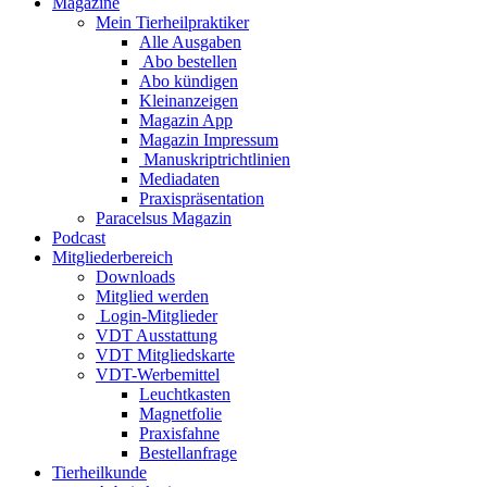
Magazine
Mein Tierheilpraktiker
Alle Ausgaben
Abo bestellen
Abo kündigen
Kleinanzeigen
Magazin App
Magazin Impressum
Manuskriptrichtlinien
Mediadaten
Praxispräsentation
Paracelsus Magazin
Podcast
Mitgliederbereich
Downloads
Mitglied werden
Login-Mitglieder
VDT Ausstattung
VDT Mitgliedskarte
VDT-Werbemittel
Leuchtkasten
Magnetfolie
Praxisfahne
Bestellanfrage
Tierheilkunde