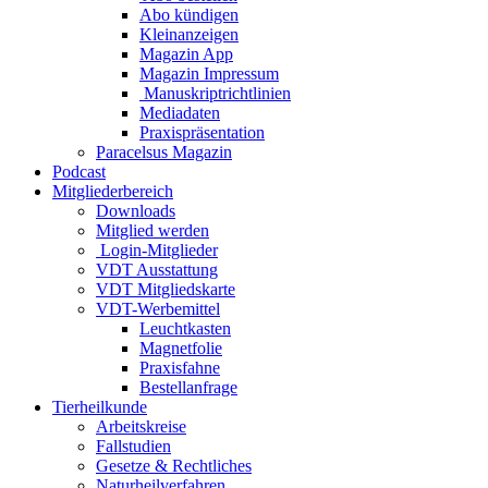
Abo kündigen
Kleinanzeigen
Magazin App
Magazin Impressum
Manuskriptrichtlinien
Mediadaten
Praxispräsentation
Paracelsus Magazin
Podcast
Mitgliederbereich
Downloads
Mitglied werden
Login-Mitglieder
VDT Ausstattung
VDT Mitgliedskarte
VDT-Werbemittel
Leuchtkasten
Magnetfolie
Praxisfahne
Bestellanfrage
Tierheilkunde
Arbeitskreise
Fallstudien
Gesetze & Rechtliches
Naturheilverfahren