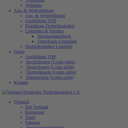
Pinnwand
Weblinks
Aus- & Weiterbildung
Aus- & Weiterbildung
Ausbildung THP
Praktikum-Tierheilpraktiker
Lehrpläne & Termine
Seminardatenbank
Datenbank Lehrpläne
Tierheilpraktiker Lehrhöfe
Foren
Ausbildung THP
Rechtsfragen (Login nötig)
Steuerfragen (Login nötig)
Tierheilkunde (Login nötig)
Datenschutz (Login nötig)
Kontakt
Verband
Der Verband
Kongresse
Team
Satzung
Versicherungsbedarf