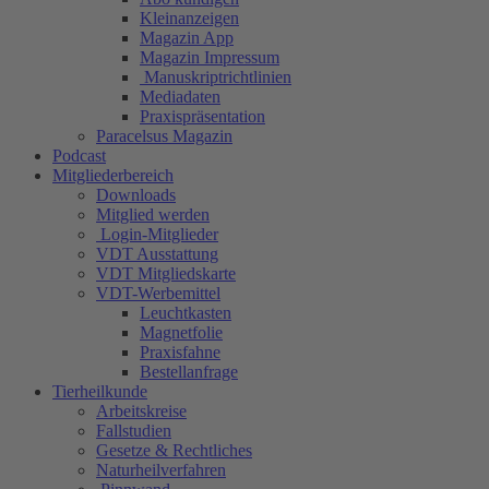
Kleinanzeigen
Magazin App
Magazin Impressum
Manuskriptrichtlinien
Mediadaten
Praxispräsentation
Paracelsus Magazin
Podcast
Mitgliederbereich
Downloads
Mitglied werden
Login-Mitglieder
VDT Ausstattung
VDT Mitgliedskarte
VDT-Werbemittel
Leuchtkasten
Magnetfolie
Praxisfahne
Bestellanfrage
Tierheilkunde
Arbeitskreise
Fallstudien
Gesetze & Rechtliches
Naturheilverfahren