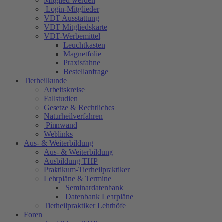
Mitglied werden
Login-Mitglieder
VDT Ausstattung
VDT Mitgliedskarte
VDT-Werbemittel
Leuchtkasten
Magnetfolie
Praxisfahne
Bestellanfrage
Tierheilkunde
Arbeitskreise
Fallstudien
Gesetze & Rechtliches
Naturheilverfahren
Pinnwand
Weblinks
Aus- & Weiterbildung
Aus- & Weiterbildung
Ausbildung THP
Praktikum-Tierheilpraktiker
Lehrpläne & Termine
Seminardatenbank
Datenbank Lehrpläne
Tierheilpraktiker Lehrhöfe
Foren