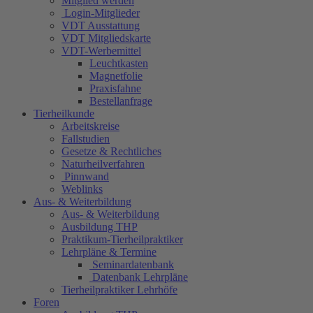
Mitglied werden
Login-Mitglieder
VDT Ausstattung
VDT Mitgliedskarte
VDT-Werbemittel
Leuchtkasten
Magnetfolie
Praxisfahne
Bestellanfrage
Tierheilkunde
Arbeitskreise
Fallstudien
Gesetze & Rechtliches
Naturheilverfahren
Pinnwand
Weblinks
Aus- & Weiterbildung
Aus- & Weiterbildung
Ausbildung THP
Praktikum-Tierheilpraktiker
Lehrpläne & Termine
Seminardatenbank
Datenbank Lehrpläne
Tierheilpraktiker Lehrhöfe
Foren