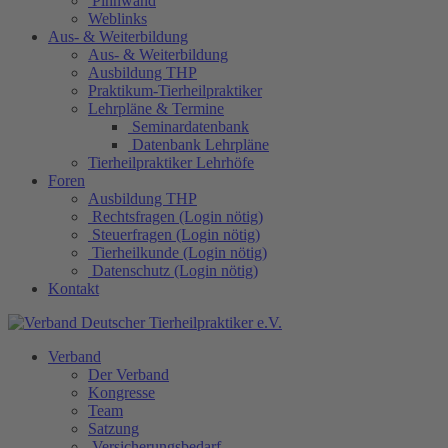
Pinnwand
Weblinks
Aus- & Weiterbildung
Aus- & Weiterbildung
Ausbildung THP
Praktikum-Tierheilpraktiker
Lehrpläne & Termine
Seminardatenbank
Datenbank Lehrpläne
Tierheilpraktiker Lehrhöfe
Foren
Ausbildung THP
Rechtsfragen (Login nötig)
Steuerfragen (Login nötig)
Tierheilkunde (Login nötig)
Datenschutz (Login nötig)
Kontakt
Verband
Der Verband
Kongresse
Team
Satzung
Versicherungsbedarf