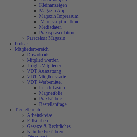
Kleinanzeigen
Magazin App
Magazin Impressum
Manuskriptrichtlinien
Mediadaten
Praxispräsentation
Paracelsus Magazin
Podcast
Mitgliederbereich
Downloads
Mitglied werden
Login-Mitglieder
VDT Ausstattung
VDT Mitgliedskarte
VDT-Werbemittel
Leuchtkasten
Magnetfolie
Praxisfahne
Bestellanfrage
Tierheilkunde
Arbeitskreise
Fallstudien
Gesetze & Rechtliches
Naturheilverfahren