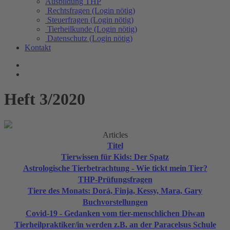
Ausbildung THP
Rechtsfragen (Login nötig)
Steuerfragen (Login nötig)
Tierheilkunde (Login nötig)
Datenschutz (Login nötig)
Kontakt
Heft 3/2020
Articles
Titel
Tierwissen für Kids: Der Spatz
Astrologische Tierbetrachtung - Wie tickt mein Tier?
THP-Prüfungsfragen
Tiere des Monats: Dorá, Finja, Kessy, Mara, Gary
Buchvorstellungen
Covid-19 - Gedanken vom tier-menschlichen Diwan
Tierheilpraktiker/in werden z.B. an der Paracelsus Schule