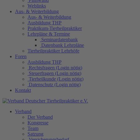
Pinnwand
Weblinks
Aus- & Weiterbildung
Aus- & Weiterbildung
Ausbildung THP
Praktikum-Tierheilpraktiker
Lehrpläne & Termine
Seminardatenbank
Datenbank Lehrpläne
Tierheilpraktiker Lehrhöfe
Foren
Ausbildung THP
Rechtsfragen (Login nötig)
Steuerfragen (Login nötig)
Tierheilkunde (Login nötig)
Datenschutz (Login nötig)
Kontakt
Verband
Der Verband
Kongresse
Team
Satzung
Versicherungsbedarf