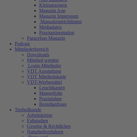
Kleinanzeigen
Magazin App
Magazin Impressum
Manuskriptrichtlinien
Mediadaten
Praxispräsentation
Paracelsus Magazin
Podcast
Mitgliederbereich
Downloads
Mitglied werden
Login-Mitglieder
VDT Ausstattung
VDT Mitgliedskarte
VDT-Werbemittel
Leuchtkasten
Magnetfolie
Praxisfahne
Bestellanfrage
Tierheilkunde
Arbeitskreise
Fallstudien
Gesetze & Rechtliches
Naturheilverfahren