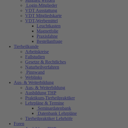
Mitglied werden
Login-Mitglieder
VDT Ausstattung
VDT Mitgliedskarte
VDT-Werbemittel
Leuchtkasten
Magnetfolie
Praxisfahne
Bestellanfrage
Tierheilkunde
Arbeitskreise
Fallstudien
Gesetze & Rechtliches
Naturheilverfahren
Pinnwand
Weblinks
Aus- & Weiterbildung
Aus- & Weiterbildung
Ausbildung THP
Praktikum-Tierheilpraktiker
Lehrpläne & Termine
Seminardatenbank
Datenbank Lehrpläne
Tierheilpraktiker Lehrhöfe
Foren