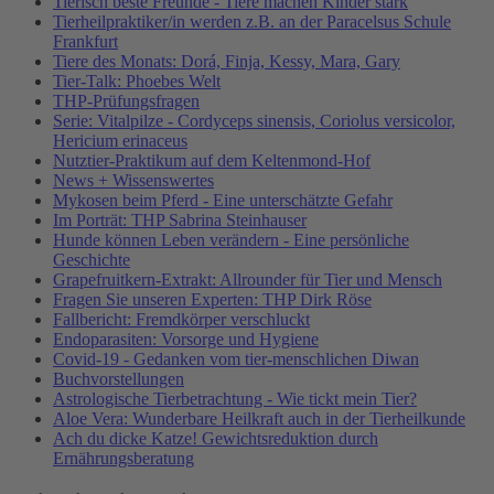
Tierisch beste Freunde - Tiere machen Kinder stark
Tierheilpraktiker/in werden z.B. an der Paracelsus Schule
Frankfurt
Tiere des Monats: Dorá, Finja, Kessy, Mara, Gary
Tier-Talk: Phoebes Welt
THP-Prüfungsfragen
Serie: Vitalpilze - Cordyceps sinensis, Coriolus versicolor,
Hericium erinaceus
Nutztier-Praktikum auf dem Keltenmond-Hof
News + Wissenswertes
Mykosen beim Pferd - Eine unterschätzte Gefahr
Im Porträt: THP Sabrina Steinhauser
Hunde können Leben verändern - Eine persönliche
Geschichte
Grapefruitkern-Extrakt: Allrounder für Tier und Mensch
Fragen Sie unseren Experten: THP Dirk Röse
Fallbericht: Fremdkörper verschluckt
Endoparasiten: Vorsorge und Hygiene
Covid-19 - Gedanken vom tier-menschlichen Diwan
Buchvorstellungen
Astrologische Tierbetrachtung - Wie tickt mein Tier?
Aloe Vera: Wunderbare Heilkraft auch in der Tierheilkunde
Ach du dicke Katze! Gewichtsreduktion durch
Ernährungsberatung