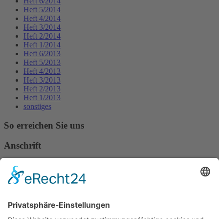
Heft 6/2014
Heft 5/2014
Heft 4/2014
Heft 3/2014
Heft 2/2014
Heft 1/2014
Heft 6/2013
Heft 5/2013
Heft 4/2013
Heft 3/2013
Heft 2/2013
Heft 1/2013
sonstiges
So erreichen Sie uns
Anschrift
Verband Deutscher Tierheilpraktiker e.V.
Verbandsverwaltung
Am Rosenbraken 12
31547 Loccum
E-Mail