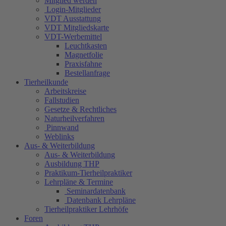
Mitglied werden
Login-Mitglieder
VDT Ausstattung
VDT Mitgliedskarte
VDT-Werbemittel
Leuchtkasten
Magnetfolie
Praxisfahne
Bestellanfrage
Tierheilkunde
Arbeitskreise
Fallstudien
Gesetze & Rechtliches
Naturheilverfahren
Pinnwand
Weblinks
Aus- & Weiterbildung
Aus- & Weiterbildung
Ausbildung THP
Praktikum-Tierheilpraktiker
Lehrpläne & Termine
Seminardatenbank
Datenbank Lehrpläne
Tierheilpraktiker Lehrhöfe
Foren