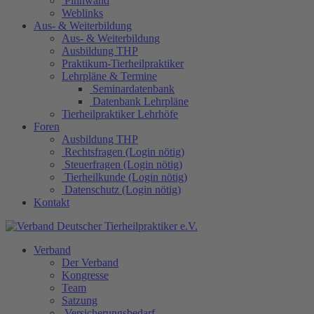
Pinnwand
Weblinks
Aus- & Weiterbildung
Aus- & Weiterbildung
Ausbildung THP
Praktikum-Tierheilpraktiker
Lehrpläne & Termine
Seminardatenbank
Datenbank Lehrpläne
Tierheilpraktiker Lehrhöfe
Foren
Ausbildung THP
Rechtsfragen (Login nötig)
Steuerfragen (Login nötig)
Tierheilkunde (Login nötig)
Datenschutz (Login nötig)
Kontakt
Verband
Der Verband
Kongresse
Team
Satzung
Versicherungsbedarf