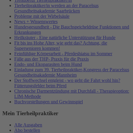
Trendberuf Tierheilpraktiker/in
Tierheilpraktiker/in werden an der Paracelsus
Gesundheitsakademie Saarbrücken
Probleme mit der Wirbelsäule
News + Wissenswertes
Hundesgesundheit - Die Bauchspeicheldrüse Funktionen und
Erkrankungen
Heilkräuter - Eine natürliche Unterstützung für Hunde
Fit bis ins Hohe Alter, wie geht das? Achtung, die
Supersenioren kommen!
Feinfühlige Körperarbeit - Pferdeshiatsu im Sommer
Fälle aus der THP- Praxis für die Praxis
Endo- und Ekoparasiten beim Hund
Einladung zum 39. Tierheilpraktiker-Kongress der Paracelsus
Gesundheitsakademie Mannheim
Der Stoffwechsel entgleist - wo geht die Fahrt wohl hin?
Fütterungsfehler beim Pferd
Chronische Darmentzündung mit Durchfall - Therapieoption:
LIM-Methode
Buchvorstellungen und Gewinnspiel
Mein Tierheilpraktiker
Alle Ausgaben
Abo bestellen