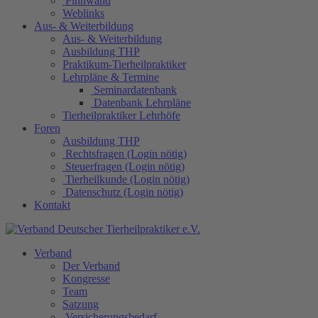
Pinnwand
Weblinks
Aus- & Weiterbildung
Aus- & Weiterbildung
Ausbildung THP
Praktikum-Tierheilpraktiker
Lehrpläne & Termine
Seminardatenbank
Datenbank Lehrpläne
Tierheilpraktiker Lehrhöfe
Foren
Ausbildung THP
Rechtsfragen (Login nötig)
Steuerfragen (Login nötig)
Tierheilkunde (Login nötig)
Datenschutz (Login nötig)
Kontakt
Verband
Der Verband
Kongresse
Team
Satzung
Versicherungsbedarf