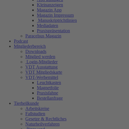
Kleinanzeigen
Magazin App
Magazin Impressum
Manuskriptrichtlinien
Mediadaten
Praxispräsentation
Paracelsus Magazin
Podcast
Mitgliederbereich
Downloads
Mitglied werden
Login-Mitglieder
VDT Ausstattung
VDT Mitgliedskarte
VDT-Werbemittel
Leuchtkasten
Magnetfolie
Praxisfahne
Bestellanfrage
Tierheilkunde
Arbeitskreise
Fallstudien
Gesetze & Rechtliches
Naturheilverfahren