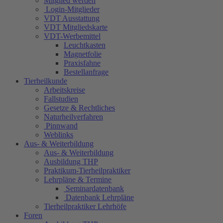
Mitglied werden
Login-Mitglieder
VDT Ausstattung
VDT Mitgliedskarte
VDT-Werbemittel
Leuchtkasten
Magnetfolie
Praxisfahne
Bestellanfrage
Tierheilkunde
Arbeitskreise
Fallstudien
Gesetze & Rechtliches
Naturheilverfahren
Pinnwand
Weblinks
Aus- & Weiterbildung
Aus- & Weiterbildung
Ausbildung THP
Praktikum-Tierheilpraktiker
Lehrpläne & Termine
Seminardatenbank
Datenbank Lehrpläne
Tierheilpraktiker Lehrhöfe
Foren