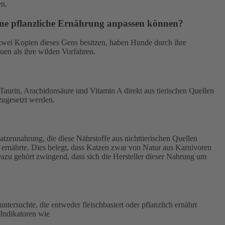
en.
eine pflanzliche Ernährung anpassen können?
 zwei Kopien dieses Gens besitzen, haben Hunde durch ihre
en als ihre wilden Vorfahren.
Taurin, Arachidonsäure und Vitamin A direkt aus tierischen Quellen
 zugesetzt werden.
atzennahrung, die diese Nährstoffe aus nichttierischen Quellen
l ernährte. Dies belegt, dass Katzen zwar von Natur aus Karnivoren
azu gehört zwingend, dass sich die Hersteller dieser Nahrung um
ersuchte, die entweder fleischbasiert oder pflanzlich ernährt
 Indikatoren wie