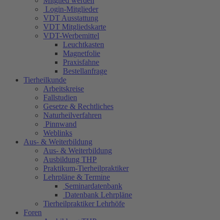
Mitglied werden
Login-Mitglieder
VDT Ausstattung
VDT Mitgliedskarte
VDT-Werbemittel
Leuchtkasten
Magnetfolie
Praxisfahne
Bestellanfrage
Tierheilkunde
Arbeitskreise
Fallstudien
Gesetze & Rechtliches
Naturheilverfahren
Pinnwand
Weblinks
Aus- & Weiterbildung
Aus- & Weiterbildung
Ausbildung THP
Praktikum-Tierheilpraktiker
Lehrpläne & Termine
Seminardatenbank
Datenbank Lehrpläne
Tierheilpraktiker Lehrhöfe
Foren