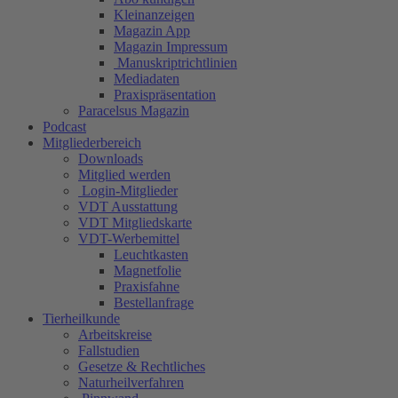
Kleinanzeigen
Magazin App
Magazin Impressum
Manuskriptrichtlinien
Mediadaten
Praxispräsentation
Paracelsus Magazin
Podcast
Mitgliederbereich
Downloads
Mitglied werden
Login-Mitglieder
VDT Ausstattung
VDT Mitgliedskarte
VDT-Werbemittel
Leuchtkasten
Magnetfolie
Praxisfahne
Bestellanfrage
Tierheilkunde
Arbeitskreise
Fallstudien
Gesetze & Rechtliches
Naturheilverfahren