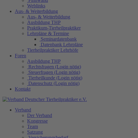
Pinnwand
Weblinks
Aus- & Weiterbildung
Aus- & Weiterbildung
Ausbildung THP
Praktikum-Tierheilpraktiker
Lehrpläne & Termine
Seminardatenbank
Datenbank Lehrpläne
Tierheilpraktiker Lehrhöfe
Foren
Ausbildung THP
Rechtsfragen (Login nötig)
Steuerfragen (Login nötig)
Tierheilkunde (Login nötig)
Datenschutz (Login nötig)
Kontakt
Verband
Der Verband
Kongresse
Team
Satzung
Versicherungsbedarf