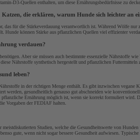
itamin-D3-Quellen enthalten, um diese Ernährungsbedürfnisse zu deck
 Katzen, die erklären, warum Hunde sich leichter an 
r, das für die Stärkeverdauung verantwortlich ist. Während Wölfe nur
Hunde können Stärke aus pflanzlichen Quellen viel effizienter verdau
ahrung verdauen?
enötigen. Aber sie müssen auch bestimmte essenzielle Nährstoffe wie 
 diese Nährstoffe synthetisch hergestellt und pflanzlichen Futtermitteln
esund leben?
 Nährstoffe in der richtigen Menge enthält. Es gibt inzwischen vegane K
ttert werden, gesundheitlich genauso gut abschneiden wie konventionel
flanzliche Ernährung möglich ist, wenn sie korrekt formuliert wird. D
 die Vorgaben der FEDIAF halten.
 meistdiskutierten Studien, welche die Gesundheitswerte von Hunden unt
ebenso gute, wenn nicht sogar bessere Gesundheit aufwiesen. Typische