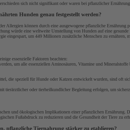
schieden sich nicht signifikant oder waren bei pflanzlicher Ernährung 
ernährten Hunden genau festgestellt werden?
r Allergien können durch eine ausgewogene pflanzliche Ernährung pos
schung würde eine weltweite Umstellung von Hunden auf eine gesunde 
gie eingespart, um 449 Millionen zusätzliche Menschen zu ernähren, 
einige essenzielle Faktoren beachten:
rden, um alle essenziellen Aminosäuren, Vitamine und Mineralstoffe be
tel, die speziell für Hunde oder Katzen entwickelt wurden, sind oft si
 tierärztlicher oder tierheilkundlicher Begleitung erfolgen, um sicherz
hischen und ökologischen Implikationen einer pflanzlichen Ernährung.
gischen Fußabdruck zu reduzieren und die Gesundheit der Tiere zu erh
n, pflanzliche Tiernahrung stärker zu etablieren?