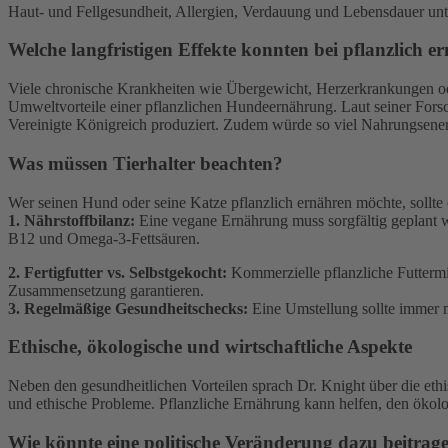
Haut- und Fellgesundheit, Allergien, Verdauung und Lebensdauer unter
Welche langfristigen Effekte konnten bei pflanzlich 
Viele chronische Krankheiten wie Übergewicht, Herzerkrankungen ode
Umweltvorteile einer pflanzlichen Hundeernährung. Laut seiner For
Vereinigte Königreich produziert. Zudem würde so viel Nahrungsener
Was müssen Tierhalter beachten?
Wer seinen Hund oder seine Katze pflanzlich ernähren möchte, sollte 
1. Nährstoffbilanz:
Eine vegane Ernährung muss sorgfältig geplant we
B12 und Omega-3-Fettsäuren.
2. Fertigfutter vs. Selbstgekocht:
Kommerzielle pflanzliche Futtermit
Zusammensetzung garantieren.
3. Regelmäßige Gesundheitschecks:
Eine Umstellung sollte immer mit
Ethische, ökologische und wirtschaftliche Aspekte
Neben den gesundheitlichen Vorteilen sprach Dr. Knight über die et
und ethische Probleme. Pflanzliche Ernährung kann helfen, den ökolo
Wie könnte eine politische Veränderung dazu beitrage