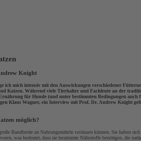
atzen
 Andrew Knight
ge ich mich intensiv mit den Auswirkungen verschiedener Fütteru
 Katzen. Während viele Tierhalter und Fachleute an der traditione
he Ernährung für Hunde (und unter bestimmten Bedingungen auch f
n Klaus Wagner, ein Interview mit Prof. Dr. Andrew Knight gefüh
Katzen möglich?
 große Bandbreite an Nahrungsmitteln verdauen können. Sie haben sich
ivoren, was bedeutet, dass sie bestimmte Nährstoffe benötigen, die na