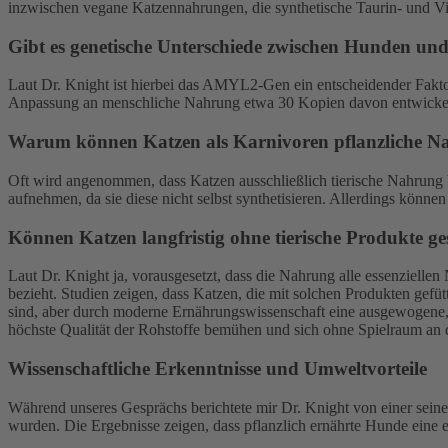
inzwischen vegane Katzennahrungen, die synthetische Taurin- und V
Gibt es genetische Unterschiede zwischen Hunden und
Laut Dr. Knight ist hierbei das AMYL2-Gen ein entscheidender Fakto
Anpassung an menschliche Nahrung etwa 30 Kopien davon entwickelt. 
Warum können Katzen als Karnivoren pflanzliche N
Oft wird angenommen, dass Katzen ausschließlich tierische Nahrung b
aufnehmen, da sie diese nicht selbst synthetisieren. Allerdings können
Können Katzen langfristig ohne tierische Produkte g
Laut Dr. Knight ja, vorausgesetzt, dass die Nahrung alle essenziellen
bezieht. Studien zeigen, dass Katzen, die mit solchen Produkten gefü
sind, aber durch moderne Ernährungswissenschaft eine ausgewogene, p
höchste Qualität der Rohstoffe bemühen und sich ohne Spielraum an
Wissenschaftliche Erkenntnisse und Umweltvorteile
Während unseres Gesprächs berichtete mir Dr. Knight von einer seiner
wurden. Die Ergebnisse zeigen, dass pflanzlich ernährte Hunde eine 