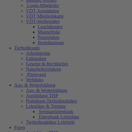
Mitglied werden
Login-Mitglieder
VDT Ausstattung
VDT Mitgliedskarte
VDT-Werbemittel
Leuchtkasten
Magnetfolie
Praxisfahne
Bestellanfrage
Tierheilkunde
Arbeitskreise
Fallstudien
Gesetze & Rechtliches
Naturheilverfahren
Pinnwand
Weblinks
Aus- & Weiterbildung
Aus- & Weiterbildung
Ausbildung THP
Praktikum-Tierheilpraktiker
Lehrpläne & Termine
Seminardatenbank
Datenbank Lehrpläne
Tierheilpraktiker Lehrhöfe
Foren