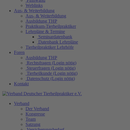
Pinnwand
Weblinks
Aus- & Weiterbildung
Aus- & Weiterbildung
Ausbildung THP
Praktikum-Tierheilpraktiker
Lehrpläne & Termine
Seminardatenbank
Datenbank Lehrpläne
Tierheilpraktiker Lehrhöfe
Foren
Ausbildung THP
Rechtsfragen (Login nötig)
Steuerfragen (Login nötig)
Tierheilkunde (Login nötig)
Datenschutz (Login nötig)
Kontakt
Verband
Der Verband
Kongresse
Team
Satzung
Versicherungsbedarf