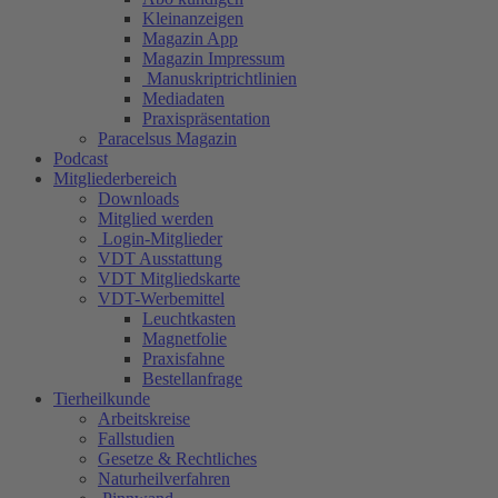
Kleinanzeigen
Magazin App
Magazin Impressum
Manuskriptrichtlinien
Mediadaten
Praxispräsentation
Paracelsus Magazin
Podcast
Mitgliederbereich
Downloads
Mitglied werden
Login-Mitglieder
VDT Ausstattung
VDT Mitgliedskarte
VDT-Werbemittel
Leuchtkasten
Magnetfolie
Praxisfahne
Bestellanfrage
Tierheilkunde
Arbeitskreise
Fallstudien
Gesetze & Rechtliches
Naturheilverfahren