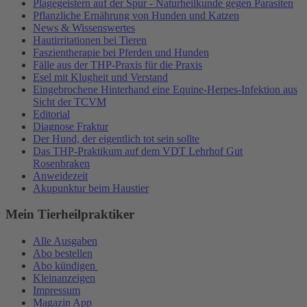
Plagegeistern auf der Spur - Naturheilkunde gegen Parasiten
Pflanzliche Ernährung von Hunden und Katzen
News & Wissenswertes
Hautirritationen bei Tieren
Faszientherapie bei Pferden und Hunden
Fälle aus der THP-Praxis für die Praxis
Esel mit Klugheit und Verstand
Eingebrochene Hinterhand eine Equine-Herpes-Infektion aus
Sicht der TCVM
Editorial
Diagnose Fraktur
Der Hund, der eigentlich tot sein sollte
Das THP-Praktikum auf dem VDT Lehrhof Gut
Rosenbraken
Anweidezeit
Akupunktur beim Haustier
Mein Tierheilpraktiker
Alle Ausgaben
Abo bestellen
Abo kündigen
Kleinanzeigen
Impressum
Magazin App