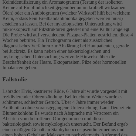
Keimidentifizierung ein Aromatogramm (Testung der isolierten
Keime auf Empfindlichkeit gegenüber antimikrobiell wirksamen
Ölen) oder ein Antibiogramm (welcher Wirkstoff hilft bei welchem
Keim, sodass kein Breitbandantibiotika gegeben werden muss)
erstellen zu lassen. Bei der mykologischen Untersuchung wird
mikroskopisch auf Pilzstrukturen getestet und eine Kultur angelegt.
Die Probe wird auf verschiedene Pilzagar-Platten gestrichen, diese 4
Wochen bebrütet. Ein Trichogramm dient als zusätzliches
diagnostisches Verfahren zur Abklärung bei Hautpatienten, gerade
bei Juckreiz. Es kann neben einer bakteriologischen und
mykologischen Untersuchung wertvolle Hinweise über die
Beschaffenheit der Haare, Ektoparasiten, Pilze oder hormonellen
Inbalancen geben.
Fallstudie
Labrador Elvis, kastrierter Rüde, 6 Jahre alt wurde vorgestellt mit
rezidivierender Ohrentzündung. Bei feuchtem Wetter wurde es
schlimmer, schlechter Geruch. Über 4 Jahre immer wieder
Antibiotika ohne vorausgegangene Untersuchung. Laut Tierarzt ein
Blumenkohlohr. Es wurde nach Absprache mit Vetscreen ein
Abstrich vom betroffenen Ohr genommen und dieser
bakteriologisch sowie mykologisch untersucht. Der Befund ergab
einen mäßigen Gehalt an Staphylococcus pseudintermedius und
einen hohen Gehalt an Malassezien pachydermatis. Aufgrund des