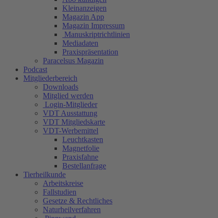
Kleinanzeigen
Magazin App
Magazin Impressum
Manuskriptrichtlinien
Mediadaten
Praxispräsentation
Paracelsus Magazin
Podcast
Mitgliederbereich
Downloads
Mitglied werden
Login-Mitglieder
VDT Ausstattung
VDT Mitgliedskarte
VDT-Werbemittel
Leuchtkasten
Magnetfolie
Praxisfahne
Bestellanfrage
Tierheilkunde
Arbeitskreise
Fallstudien
Gesetze & Rechtliches
Naturheilverfahren