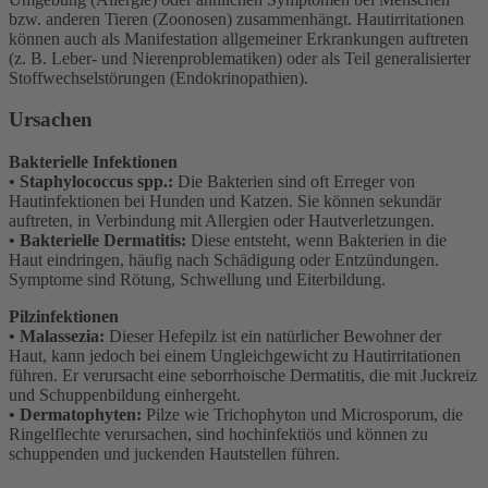
bzw. anderen Tieren (Zoonosen) zusammenhängt. Hautirritationen
können auch als Manifestation allgemeiner Erkrankungen auftreten
(z. B. Leber- und Nierenproblematiken) oder als Teil generalisierter
Stoffwechselstörungen (Endokrinopathien).
Ursachen
Bakterielle Infektionen
• Staphylococcus spp.:
Die Bakterien sind oft Erreger von
Hautinfektionen bei Hunden und Katzen. Sie können sekundär
auftreten, in Verbindung mit Allergien oder Hautverletzungen.
• Bakterielle Dermatitis:
Diese entsteht, wenn Bakterien in die
Haut eindringen, häufig nach Schädigung oder Entzündungen.
Symptome sind Rötung, Schwellung und Eiterbildung.
Pilzinfektionen
• Malassezia:
Dieser Hefepilz ist ein natürlicher Bewohner der
Haut, kann jedoch bei einem Ungleichgewicht zu Hautirritationen
führen. Er verursacht eine seborrhoische Dermatitis, die mit Juckreiz
und Schuppenbildung einhergeht.
• Dermatophyten:
Pilze wie Trichophyton und Microsporum, die
Ringelflechte verursachen, sind hochinfektiös und können zu
schuppenden und juckenden Hautstellen führen.