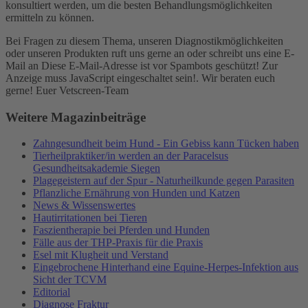
konsultiert werden, um die besten Behandlungsmöglichkeiten
ermitteln zu können.
Bei Fragen zu diesem Thema, unseren Diagnostikmöglichkeiten
oder unseren Produkten ruft uns gerne an oder schreibt uns eine E-
Mail an
Diese E-Mail-Adresse ist vor Spambots geschützt! Zur
Anzeige muss JavaScript eingeschaltet sein!
. Wir beraten euch
gerne! Euer Vetscreen-Team
Weitere Magazinbeiträge
Zahngesundheit beim Hund - Ein Gebiss kann Tücken haben
Tierheilpraktiker/in werden an der Paracelsus
Gesundheitsakademie Siegen
Plagegeistern auf der Spur - Naturheilkunde gegen Parasiten
Pflanzliche Ernährung von Hunden und Katzen
News & Wissenswertes
Hautirritationen bei Tieren
Faszientherapie bei Pferden und Hunden
Fälle aus der THP-Praxis für die Praxis
Esel mit Klugheit und Verstand
Eingebrochene Hinterhand eine Equine-Herpes-Infektion aus
Sicht der TCVM
Editorial
Diagnose Fraktur