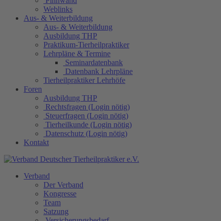
Pinnwand
Weblinks
Aus- & Weiterbildung
Aus- & Weiterbildung
Ausbildung THP
Praktikum-Tierheilpraktiker
Lehrpläne & Termine
Seminardatenbank
Datenbank Lehrpläne
Tierheilpraktiker Lehrhöfe
Foren
Ausbildung THP
Rechtsfragen (Login nötig)
Steuerfragen (Login nötig)
Tierheilkunde (Login nötig)
Datenschutz (Login nötig)
Kontakt
Verband
Der Verband
Kongresse
Team
Satzung
Versicherungsbedarf