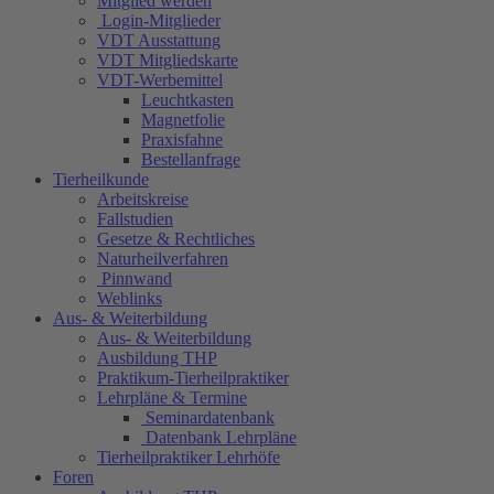
Mitglied werden
Login-Mitglieder
VDT Ausstattung
VDT Mitgliedskarte
VDT-Werbemittel
Leuchtkasten
Magnetfolie
Praxisfahne
Bestellanfrage
Tierheilkunde
Arbeitskreise
Fallstudien
Gesetze & Rechtliches
Naturheilverfahren
Pinnwand
Weblinks
Aus- & Weiterbildung
Aus- & Weiterbildung
Ausbildung THP
Praktikum-Tierheilpraktiker
Lehrpläne & Termine
Seminardatenbank
Datenbank Lehrpläne
Tierheilpraktiker Lehrhöfe
Foren