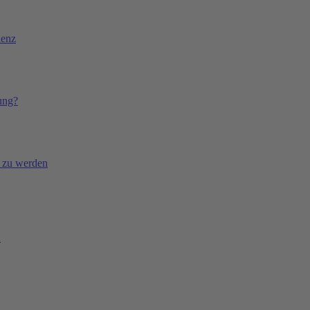
lenz
tung?
P zu werden
d