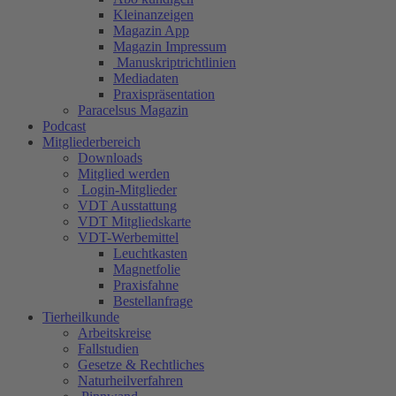
Kleinanzeigen
Magazin App
Magazin Impressum
Manuskriptrichtlinien
Mediadaten
Praxispräsentation
Paracelsus Magazin
Podcast
Mitgliederbereich
Downloads
Mitglied werden
Login-Mitglieder
VDT Ausstattung
VDT Mitgliedskarte
VDT-Werbemittel
Leuchtkasten
Magnetfolie
Praxisfahne
Bestellanfrage
Tierheilkunde
Arbeitskreise
Fallstudien
Gesetze & Rechtliches
Naturheilverfahren