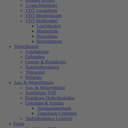
Mitglied werden
Login-Mitglieder
VDT Ausstattung
VDT Mitgliedskarte
VDT-Werbemittel
Leuchtkasten
Magnetfolie
Praxisfahne
Bestellanfrage
Tierheilkunde
Arbeitskreise
Fallstudien
Gesetze & Rechtliches
Naturheilverfahren
Pinnwand
Weblinks
Aus- & Weiterbildung
Aus- & Weiterbildung
Ausbildung THP
Praktikum-Tierheilpraktiker
Lehrpläne & Termine
Seminardatenbank
Datenbank Lehrpläne
Tierheilpraktiker Lehrhöfe
Foren