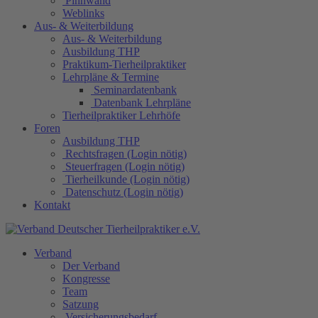
Pinnwand
Weblinks
Aus- & Weiterbildung
Aus- & Weiterbildung
Ausbildung THP
Praktikum-Tierheilpraktiker
Lehrpläne & Termine
Seminardatenbank
Datenbank Lehrpläne
Tierheilpraktiker Lehrhöfe
Foren
Ausbildung THP
Rechtsfragen (Login nötig)
Steuerfragen (Login nötig)
Tierheilkunde (Login nötig)
Datenschutz (Login nötig)
Kontakt
Verband
Der Verband
Kongresse
Team
Satzung
Versicherungsbedarf