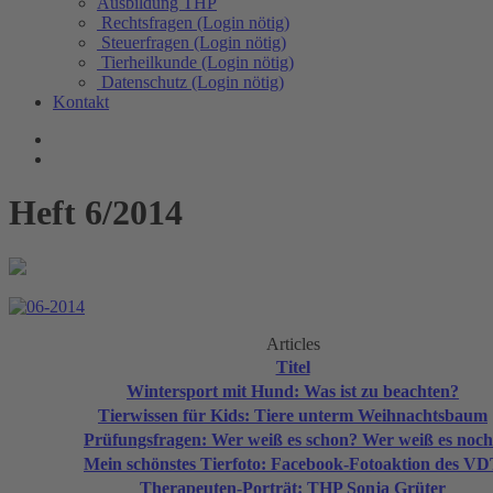
Ausbildung THP
Rechtsfragen (Login nötig)
Steuerfragen (Login nötig)
Tierheilkunde (Login nötig)
Datenschutz (Login nötig)
Kontakt
Heft 6/2014
Articles
Titel
Wintersport mit Hund: Was ist zu beachten?
Tierwissen für Kids: Tiere unterm Weihnachtsbaum
Prüfungsfragen: Wer weiß es schon? Wer weiß es noc
Mein schönstes Tierfoto: Facebook-Fotoaktion des V
Therapeuten-Porträt: THP Sonja Grüter