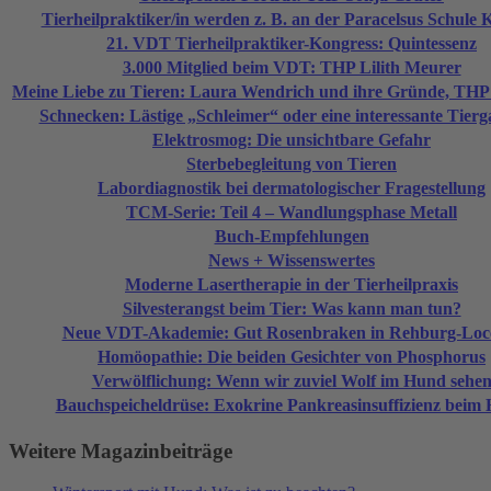
Tierheilpraktiker/in werden z. B. an der Paracelsus Schule 
21. VDT Tierheilpraktiker-Kongress: Quintessenz
3.000 Mitglied beim VDT: THP Lilith Meurer
Meine Liebe zu Tieren: Laura Wendrich und ihre Gründe, THP
Schnecken: Lästige „Schleimer“ oder eine interessante Tierg
Elektrosmog: Die unsichtbare Gefahr
Sterbebegleitung von Tieren
Labordiagnostik bei dermatologischer Fragestellung
TCM-Serie: Teil 4 – Wandlungsphase Metall
Buch-Empfehlungen
News + Wissenswertes
Moderne Lasertherapie in der Tierheilpraxis
Silvesterangst beim Tier: Was kann man tun?
Neue VDT-Akademie: Gut Rosenbraken in Rehburg-Lo
Homöopathie: Die beiden Gesichter von Phosphorus
Verwölflichung: Wenn wir zuviel Wolf im Hund sehe
Bauchspeicheldrüse: Exokrine Pankreasinsuffizienz beim
Weitere Magazinbeiträge