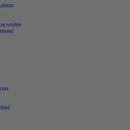
Koblenz
 zu werden
attung?
ccum
n
 Hund