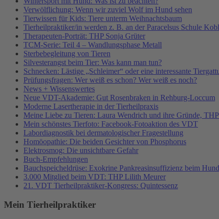
Wintersport mit Hund: Was ist zu beachten?
Verwölflichung: Wenn wir zuviel Wolf im Hund sehen
Tierwissen für Kids: Tiere unterm Weihnachtsbaum
Tierheilpraktiker/in werden z. B. an der Paracelsus Schule Kob
Therapeuten-Porträt: THP Sonja Grüter
TCM-Serie: Teil 4 – Wandlungsphase Metall
Sterbebegleitung von Tieren
Silvesterangst beim Tier: Was kann man tun?
Schnecken: Lästige „Schleimer“ oder eine interessante Tiergat
Prüfungsfragen: Wer weiß es schon? Wer weiß es noch?
News + Wissenswertes
Neue VDT-Akademie: Gut Rosenbraken in Rehburg-Loccum
Moderne Lasertherapie in der Tierheilpraxis
Meine Liebe zu Tieren: Laura Wendrich und ihre Gründe, TH
Mein schönstes Tierfoto: Facebook-Fotoaktion des VDT
Labordiagnostik bei dermatologischer Fragestellung
Homöopathie: Die beiden Gesichter von Phosphorus
Elektrosmog: Die unsichtbare Gefahr
Buch-Empfehlungen
Bauchspeicheldrüse: Exokrine Pankreasinsuffizienz beim Hun
3.000 Mitglied beim VDT: THP Lilith Meurer
21. VDT Tierheilpraktiker-Kongress: Quintessenz
Mein Tierheilpraktiker