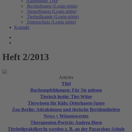
Ausbildung THP
Rechtsfragen (Login nötig)
Steuerfragen (Login nötig)
Tierheilkunde (Login nötig)
Datenschutz (Login nötig)
Kontakt
Heft 2/2013
Articles
Titel
Buchempfehlungen: Für Sie gelesen
Tierisch lustig: Tier-Witze
Tierwissen für Kids: Osterhasen-Spass
Zoo Berlin: Attraktionen und tierische Berühmtheiten
News + Wissenswertes
Therapeuten-Porträt: Andrea Horn
Tierheilpraktiker/in werden z. B. an der Paracelsus Schule