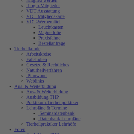
Mitglied werden
Login-Mitglieder
VDT Ausstattung
VDT Mitgliedskarte
VDT-Werbemittel
Leuchtkasten
Magnetfolie
Praxisfahne
Bestellanfrage
Tierheilkunde
Arbeitskreise
Fallstudien
Gesetze & Rechtliches
Naturheilverfahren
Pinnwand
Weblinks
Aus- & Weiterbildung
Aus- & Weiterbildung
Ausbildung THP
Praktikum-Tierheilpraktiker
Lehrpläne & Termine
Seminardatenbank
Datenbank Lehrpläne
Tierheilpraktiker Lehrhöfe
Foren