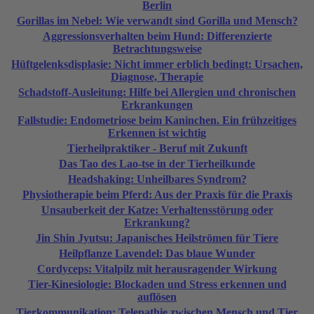
Berlin
Gorillas im Nebel: Wie verwandt sind Gorilla und Mensch?
Aggressionsverhalten beim Hund: Differenzierte
Betrachtungsweise
Hüftgelenksdisplasie: Nicht immer erblich bedingt: Ursachen,
Diagnose, Therapie
Schadstoff-Ausleitung: Hilfe bei Allergien und chronischen
Erkrankungen
Fallstudie: Endometriose beim Kaninchen. Ein frühzeitiges
Erkennen ist wichtig
Tierheilpraktiker - Beruf mit Zukunft
Das Tao des Lao-tse in der Tierheilkunde
Headshaking: Unheilbares Syndrom?
Physiotherapie beim Pferd: Aus der Praxis für die Praxis
Unsauberkeit der Katze: Verhaltensstörung oder
Erkrankung?
Jin Shin Jyutsu: Japanisches Heilströmen für Tiere
Heilpflanze Lavendel: Das blaue Wunder
Cordyceps: Vitalpilz mit herausragender Wirkung
Tier-Kinesiologie: Blockaden und Stress erkennen und
auflösen
Tierkommunikation: Telepathie zwischen Mensch und Tier