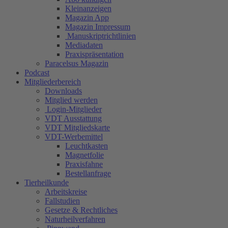
Kleinanzeigen
Magazin App
Magazin Impressum
Manuskriptrichtlinien
Mediadaten
Praxispräsentation
Paracelsus Magazin
Podcast
Mitgliederbereich
Downloads
Mitglied werden
Login-Mitglieder
VDT Ausstattung
VDT Mitgliedskarte
VDT-Werbemittel
Leuchtkasten
Magnetfolie
Praxisfahne
Bestellanfrage
Tierheilkunde
Arbeitskreise
Fallstudien
Gesetze & Rechtliches
Naturheilverfahren