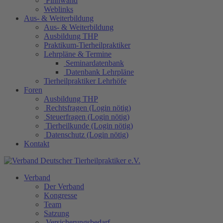
Pinnwand
Weblinks
Aus- & Weiterbildung
Aus- & Weiterbildung
Ausbildung THP
Praktikum-Tierheilpraktiker
Lehrpläne & Termine
Seminardatenbank
Datenbank Lehrpläne
Tierheilpraktiker Lehrhöfe
Foren
Ausbildung THP
Rechtsfragen (Login nötig)
Steuerfragen (Login nötig)
Tierheilkunde (Login nötig)
Datenschutz (Login nötig)
Kontakt
Verband
Der Verband
Kongresse
Team
Satzung
Versicherungsbedarf