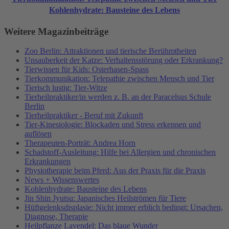
Kohlenhydrate: Bausteine des Lebens
Weitere Magazinbeiträge
Zoo Berlin: Attraktionen und tierische Berühmtheiten
Unsauberkeit der Katze: Verhaltensstörung oder Erkrankung?
Tierwissen für Kids: Osterhasen-Spass
Tierkommunikation: Telepathie zwischen Mensch und Tier
Tierisch lustig: Tier-Witze
Tierheilpraktiker/in werden z. B. an der Paracelsus Schule
Berlin
Tierheilpraktiker - Beruf mit Zukunft
Tier-Kinesiologie: Blockaden und Stress erkennen und
auflösen
Therapeuten-Porträt: Andrea Horn
Schadstoff-Ausleitung: Hilfe bei Allergien und chronischen
Erkrankungen
Physiotherapie beim Pferd: Aus der Praxis für die Praxis
News + Wissenswertes
Kohlenhydrate: Bausteine des Lebens
Jin Shin Jyutsu: Japanisches Heilströmen für Tiere
Hüftgelenksdisplasie: Nicht immer erblich bedingt: Ursachen,
Diagnose, Therapie
Heilpflanze Lavendel: Das blaue Wunder