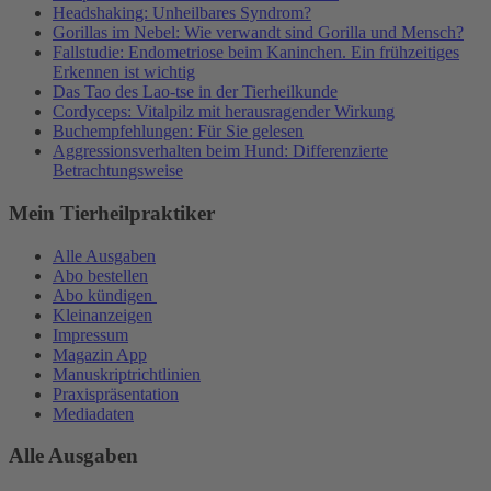
Headshaking: Unheilbares Syndrom?
Gorillas im Nebel: Wie verwandt sind Gorilla und Mensch?
Fallstudie: Endometriose beim Kaninchen. Ein frühzeitiges
Erkennen ist wichtig
Das Tao des Lao-tse in der Tierheilkunde
Cordyceps: Vitalpilz mit herausragender Wirkung
Buchempfehlungen: Für Sie gelesen
Aggressionsverhalten beim Hund: Differenzierte
Betrachtungsweise
Mein Tierheilpraktiker
Alle Ausgaben
Abo bestellen
Abo kündigen
Kleinanzeigen
Impressum
Magazin App
Manuskriptrichtlinien
Praxispräsentation
Mediadaten
Alle Ausgaben