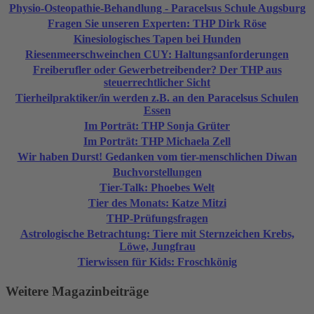
Physio-Osteopathie-Behandlung - Paracelsus Schule Augsburg
Fragen Sie unseren Experten: THP Dirk Röse
Kinesiologisches Tapen bei Hunden
Riesenmeerschweinchen CUY: Haltungsanforderungen
Freiberufler oder Gewerbetreibender? Der THP aus
steuerrechtlicher Sicht
Tierheilpraktiker/in werden z.B. an den Paracelsus Schulen
Essen
Im Porträt: THP Sonja Grüter
Im Porträt: THP Michaela Zell
Wir haben Durst! Gedanken vom tier-menschlichen Diwan
Buchvorstellungen
Tier-Talk: Phoebes Welt
Tier des Monats: Katze Mitzi
THP-Prüfungsfragen
Astrologische Betrachtung: Tiere mit Sternzeichen Krebs,
Löwe, Jungfrau
Tierwissen für Kids: Froschkönig
Weitere Magazinbeiträge