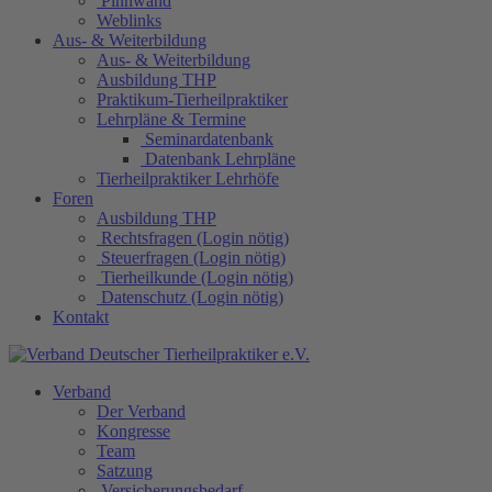
Pinnwand
Weblinks
Aus- & Weiterbildung
Aus- & Weiterbildung
Ausbildung THP
Praktikum-Tierheilpraktiker
Lehrpläne & Termine
Seminardatenbank
Datenbank Lehrpläne
Tierheilpraktiker Lehrhöfe
Foren
Ausbildung THP
Rechtsfragen (Login nötig)
Steuerfragen (Login nötig)
Tierheilkunde (Login nötig)
Datenschutz (Login nötig)
Kontakt
Verband
Der Verband
Kongresse
Team
Satzung
Versicherungsbedarf