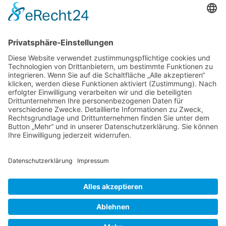
Verband Deutscher Tierheilpraktiker e.V.
Verbandsverwaltung
Am Rosenbraken 12
31547 Loccum
E-Mail
Diese E-Mail-Adresse ist vor Spambots geschützt! Zur Anzeige
muss JavaScript eingeschaltet sein!
Diese E-Mail-Adresse ist vor Spambots geschützt! Zur Anzeige
muss JavaScript eingeschaltet sein!
Telefon Service-Team
Tel: 0261-1349 5200
Tel: 0172-546 19 20
Kontakt
Impressum
Datenschutzerklärung
Der Gesundheitsverband für Tiertherapeuten