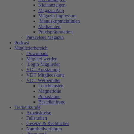
Kleinanzeigen
Magazin App
Magazin Impressum
Manuskriptrichtlinien
Mediadaten
Praxispräsentation
Paracelsus Magazin
Podcast
Mitgliederbereich
Downloads
Mitglied werden
Login-Mitglieder
VDT Ausstattung
VDT Mitgliedskarte
VDT-Werbemittel
Leuchtkasten
Magnetfolie
Praxisfahne
Bestellanfrage
Tierheilkunde
Arbeitskreise
Fallstudien
Gesetze & Rechtliches
Naturheilverfahren