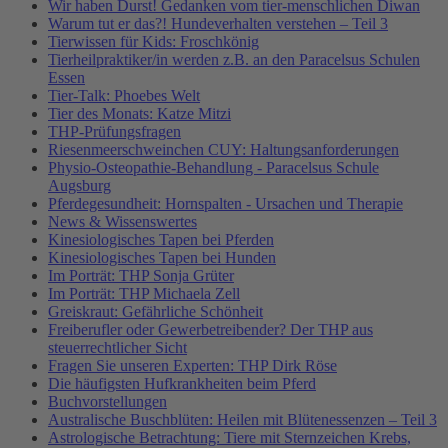
Wir haben Durst! Gedanken vom tier-menschlichen Diwan
Warum tut er das?! Hundeverhalten verstehen – Teil 3
Tierwissen für Kids: Froschkönig
Tierheilpraktiker/in werden z.B. an den Paracelsus Schulen
Essen
Tier-Talk: Phoebes Welt
Tier des Monats: Katze Mitzi
THP-Prüfungsfragen
Riesenmeerschweinchen CUY: Haltungsanforderungen
Physio-Osteopathie-Behandlung - Paracelsus Schule
Augsburg
Pferdegesundheit: Hornspalten - Ursachen und Therapie
News & Wissenswertes
Kinesiologisches Tapen bei Pferden
Kinesiologisches Tapen bei Hunden
Im Porträt: THP Sonja Grüter
Im Porträt: THP Michaela Zell
Greiskraut: Gefährliche Schönheit
Freiberufler oder Gewerbetreibender? Der THP aus
steuerrechtlicher Sicht
Fragen Sie unseren Experten: THP Dirk Röse
Die häufigsten Hufkrankheiten beim Pferd
Buchvorstellungen
Australische Buschblüten: Heilen mit Blütenessenzen – Teil 3
Astrologische Betrachtung: Tiere mit Sternzeichen Krebs,