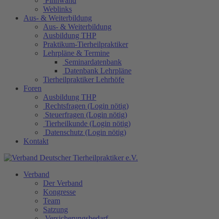
Pinnwand
Weblinks
Aus- & Weiterbildung
Aus- & Weiterbildung
Ausbildung THP
Praktikum-Tierheilpraktiker
Lehrpläne & Termine
Seminardatenbank
Datenbank Lehrpläne
Tierheilpraktiker Lehrhöfe
Foren
Ausbildung THP
Rechtsfragen (Login nötig)
Steuerfragen (Login nötig)
Tierheilkunde (Login nötig)
Datenschutz (Login nötig)
Kontakt
Verband
Der Verband
Kongresse
Team
Satzung
Versicherungsbedarf