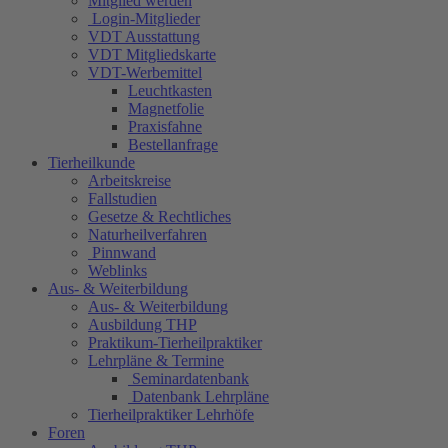
Mitglied werden
Login-Mitglieder
VDT Ausstattung
VDT Mitgliedskarte
VDT-Werbemittel
Leuchtkasten
Magnetfolie
Praxisfahne
Bestellanfrage
Tierheilkunde
Arbeitskreise
Fallstudien
Gesetze & Rechtliches
Naturheilverfahren
Pinnwand
Weblinks
Aus- & Weiterbildung
Aus- & Weiterbildung
Ausbildung THP
Praktikum-Tierheilpraktiker
Lehrpläne & Termine
Seminardatenbank
Datenbank Lehrpläne
Tierheilpraktiker Lehrhöfe
Foren