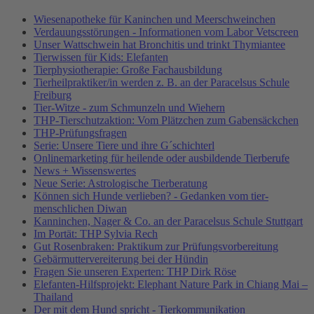
Wiesenapotheke für Kaninchen und Meerschweinchen
Verdauungsstörungen - Informationen vom Labor Vetscreen
Unser Wattschwein hat Bronchitis und trinkt Thymiantee
Tierwissen für Kids: Elefanten
Tierphysiotherapie: Große Fachausbildung
Tierheilpraktiker/in werden z. B. an der Paracelsus Schule
Freiburg
Tier-Witze - zum Schmunzeln und Wiehern
THP-Tierschutzaktion: Vom Plätzchen zum Gabensäckchen
THP-Prüfungsfragen
Serie: Unsere Tiere und ihre G´schichterl
Onlinemarketing für heilende oder ausbildende Tierberufe
News + Wissenswertes
Neue Serie: Astrologische Tierberatung
Können sich Hunde verlieben? - Gedanken vom tier-
menschlichen Diwan
Kanninchen, Nager & Co. an der Paracelsus Schule Stuttgart
Im Portät: THP Sylvia Rech
Gut Rosenbraken: Praktikum zur Prüfungsvorbereitung
Gebärmuttervereiterung bei der Hündin
Fragen Sie unseren Experten: THP Dirk Röse
Elefanten-Hilfsprojekt: Elephant Nature Park in Chiang Mai –
Thailand
Der mit dem Hund spricht - Tierkommunikation