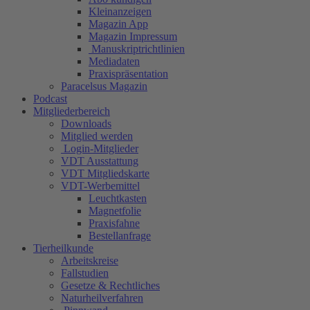
Kleinanzeigen
Magazin App
Magazin Impressum
Manuskriptrichtlinien
Mediadaten
Praxispräsentation
Paracelsus Magazin
Podcast
Mitgliederbereich
Downloads
Mitglied werden
Login-Mitglieder
VDT Ausstattung
VDT Mitgliedskarte
VDT-Werbemittel
Leuchtkasten
Magnetfolie
Praxisfahne
Bestellanfrage
Tierheilkunde
Arbeitskreise
Fallstudien
Gesetze & Rechtliches
Naturheilverfahren