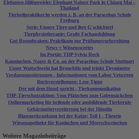
Elefanten-Hilfsprojekt: Elephant Nature Park in Chiang Mai –
Thailand
Tierheilpraktiker/in werden z. B. an der Paracelsus Schule
Freiburg
Serie: Unsere Tiere und ihre G´schichterl
Tierphysiotherapie: Große Fachausbildung
Gut Rosenbraken: Praktikum zur Prüfungsvorbereitung
News + Wissenswertes
Im Portät: THP Sylvia Rech
Kanninchen, Nager & Co. an der Paracelsus Schule Stuttgart
Unser Wattschwein hat Bronchitis und trinkt Thymiantee
Verdauungsstörungen - Informationen vom Labor Vetscreen
Buchvorstellungen: Lese-Tipps
Der mit dem Hund spricht - Tierkommunikation
THP-Tierschutzaktion: Vom Plätzchen zum Gabensäckchen
Onlinemarketing für heilende oder ausbildende Tierberufe
Gebärmuttervereiterung bei der Hündin
Blasenerkrankung bei der Katze: Teil 1 - Theorie
Wiesenapotheke für Kaninchen und Meerschweinchen
Weitere Magazinbeiträge