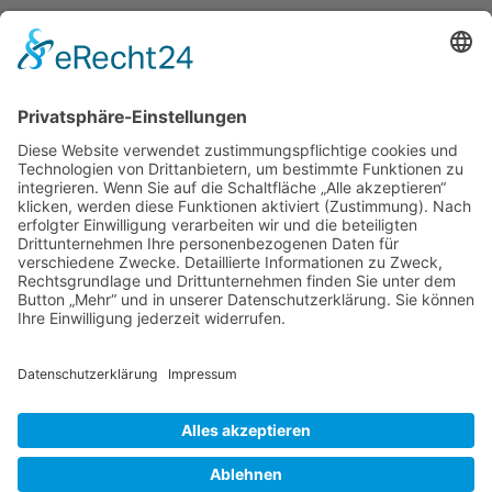
Verband Deutscher Tierheilpraktiker e.V.
Verbandsverwaltung
Am Rosenbraken 12
31547 Loccum
E-Mail
Diese E-Mail-Adresse ist vor Spambots geschützt! Zur Anzeige
muss JavaScript eingeschaltet sein!
Diese E-Mail-Adresse ist vor Spambots geschützt! Zur Anzeige
muss JavaScript eingeschaltet sein!
Telefon Service-Team
Tel: 0261-1349 5200
Tel: 0172-546 19 20
Kontakt
Impressum
Datenschutzerklärung
Der Gesundheitsverband für Tiertherapeuten