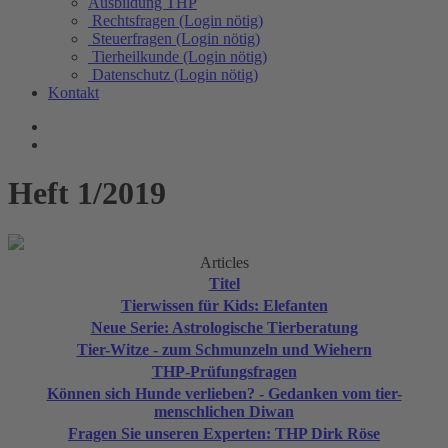
Ausbildung THP
Rechtsfragen (Login nötig)
Steuerfragen (Login nötig)
Tierheilkunde (Login nötig)
Datenschutz (Login nötig)
Kontakt
Heft 1/2019
Articles
Titel
Tierwissen für Kids: Elefanten
Neue Serie: Astrologische Tierberatung
Tier-Witze - zum Schmunzeln und Wiehern
THP-Prüfungsfragen
Können sich Hunde verlieben? - Gedanken vom tier-
menschlichen Diwan
Fragen Sie unseren Experten: THP Dirk Röse