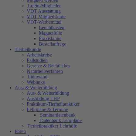
Mitglied werden
Login-Mitglieder
VDT Ausstattung
VDT Mitgliedskarte
VDT-Werbemittel
Leuchtkasten
Magnetfolie
Praxisfahne
Bestellanfrage
Tierheilkunde
Arbeitskreise
Fallstudien
Gesetze & Rechtliches
Naturheilverfahren
Pinnwand
Weblinks
Aus- & Weiterbildung
Aus- & Weiterbildung
Ausbildung THP
Praktikum-Tierheilpraktiker
Lehrpläne & Termine
Seminardatenbank
Datenbank Lehrpläne
Tierheilpraktiker Lehrhöfe
Foren