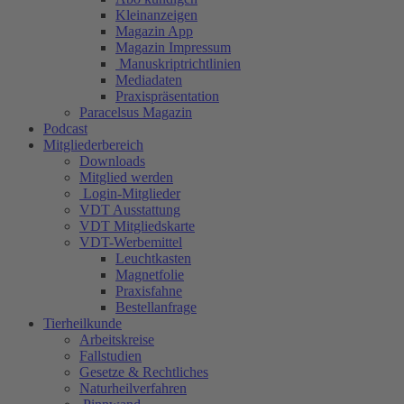
Kleinanzeigen
Magazin App
Magazin Impressum
Manuskriptrichtlinien
Mediadaten
Praxispräsentation
Paracelsus Magazin
Podcast
Mitgliederbereich
Downloads
Mitglied werden
Login-Mitglieder
VDT Ausstattung
VDT Mitgliedskarte
VDT-Werbemittel
Leuchtkasten
Magnetfolie
Praxisfahne
Bestellanfrage
Tierheilkunde
Arbeitskreise
Fallstudien
Gesetze & Rechtliches
Naturheilverfahren