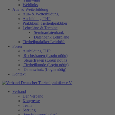
Pinnwand
Weblinks
Aus- & Weiterbildung
Aus- & Weiterbildung
Ausbildung THP
Praktikum-Tierheilpraktiker
Lehrpläne & Termine
Seminardatenbank
Datenbank Lehrpläne
Tierheilpraktiker Lehrhöfe
Foren
Ausbildung THP
Rechtsfragen (Login nötig)
Steuerfragen (Login nötig)
Tierheilkunde (Login nötig)
Datenschutz (Login nötig)
Kontakt
Verband
Der Verband
Kongresse
Team
Satzung
Versicherungsbedarf