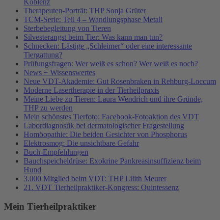
Koblenz
Therapeuten-Porträt: THP Sonja Grüter
TCM-Serie: Teil 4 – Wandlungsphase Metall
Sterbebegleitung von Tieren
Silvesterangst beim Tier: Was kann man tun?
Schnecken: Lästige „Schleimer“ oder eine interessante
Tiergattung?
Prüfungsfragen: Wer weiß es schon? Wer weiß es noch?
News + Wissenswertes
Neue VDT-Akademie: Gut Rosenbraken in Rehburg-Loccum
Moderne Lasertherapie in der Tierheilpraxis
Meine Liebe zu Tieren: Laura Wendrich und ihre Gründe,
THP zu werden
Mein schönstes Tierfoto: Facebook-Fotoaktion des VDT
Labordiagnostik bei dermatologischer Fragestellung
Homöopathie: Die beiden Gesichter von Phosphorus
Elektrosmog: Die unsichtbare Gefahr
Buch-Empfehlungen
Bauchspeicheldrüse: Exokrine Pankreasinsuffizienz beim
Hund
3.000 Mitglied beim VDT: THP Lilith Meurer
21. VDT Tierheilpraktiker-Kongress: Quintessenz
Mein Tierheilpraktiker