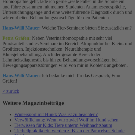
Homöopathie geht, lade ich gerne „reale Fälle“ in die Schule ein
und führe zusammen mit meinen Studenten Anamnesegespräche,
Untersuchungsgänge und eine weiterführende Diagnostik durch und
wir erarbeiten Behandlungsvorschläge für den Patienten.
Hans-Willi Mauer:
Welche Tier-Seminare bieten Sie zusätzlich an?
Petra Gräfen:
Neben Veterinärhomöopathie mit sehr viel
Praxisanteil sind es Seminare im Bereich Akupunktur bei Klein- und
Großtieren, Injektionstechniken, Neuraltherapie und
Blutegelbehandlung. Auch der gesamte Bereich der
Lahmheitsdiagnostik bis hin zu Behandlungsvorschlägen bei
Bewegungsapparatstörungen wird von mir in Koblenz angeboten.
Hans-Willi Mauer:
Ich bedanke mich für das Gespräch, Frau
Gräfen!
< zurück
Weitere Magazinbeiträge
Wintersport mit Hund: Was ist zu beachten?
Verwölflichung: Wenn wir zuviel Wolf im Hund sehen
Tierwissen für Kids: Tiere unterm Weihnachtsbaum
Tierheilpraktiker/in werden z. B. an der Paracelsus Schule