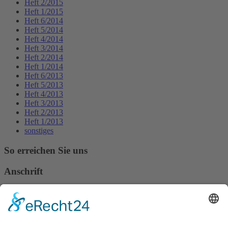
Heft 2/2015
Heft 1/2015
Heft 6/2014
Heft 5/2014
Heft 4/2014
Heft 3/2014
Heft 2/2014
Heft 1/2014
Heft 6/2013
Heft 5/2013
Heft 4/2013
Heft 3/2013
Heft 2/2013
Heft 1/2013
sonstiges
So erreichen Sie uns
Anschrift
Verband Deutscher Tierheilpraktiker e.V.
Verbandsverwaltung
Am Rosenbraken 12
31547 Loccum