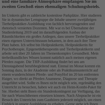
und eine familiäre Atmosphäre empfangen Sie im
zweiten Geschoß eines ehemaligen Schulungshotels.
Im Umkreis gibt es zahlreiche kostenlose Parkplätze. Hier studieren
Sie in dynamischer Lerngruppe die Inhalte unserer zweijährigen
Tierheilpraktiker-Ausbildung von fachlich hervorragenden und
rhetorisch versierten Dozenten. Mir war es bei Übernahme der
Studienleitung 2019 und im darauffolgenden Ausbau der
Räumlichkeiten ein großes Anliegen, dass unsere Tierheilpraktiker
einen eigenen Unterrichtsraum bekamen, in dem auch ihre Tiere
Platz haben. Ich selbst bin Heilpraktikerin, Heilpraktikerin für
Psychotherapie, Epigenetiktherapeutin und Tierheilpraktikerin und
arbeite seit über 20 Jahren im Themenkomplex Gesundheit. Mein
tierheilkundliches Wissen kommt natürlich auch meinen eigenen
Pferden zugute. Die THP-Ausbildung findet bei uns am
Dienstagabend berufsbegleitend statt. Einmal im Monat kommt ein
Sonntag dazu, in der Akademie oder als Praktikumsunterricht auf
einem wunderschönen Pferde- und PonyHof im 20 km entfernten
Haiger, wo direkt an Pferden Anamnese, Diagnose und Therapie
ausgeführt wird. Sollte es Ihnen nicht möglich sein, regelmäßig den
Unterricht zu besuchen, haben wir auch ein Heim-Kombi-Paket für
Sie. Hierbei steht Ihnen ein Stundenkontingent zur Verfügung, das
Sie nach Wunschthemen einsetzen können. Nach Absprache ist ein
Besuch des Unterrichts zum Gasthören jederzeit möglich, um einen
Einblick in unsere Ausbildung zu erhalten. Gerne stehe ich Ihnen