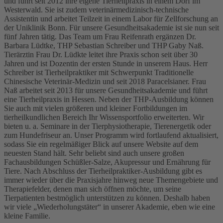
und führt seit 2012 ihre eigene Tierheilpraxis in einem Dorf im
Westerwald. Sie ist zudem veterinärmedizinisch-technische
Assistentin und arbeitet Teilzeit in einem Labor für Zellforschung an
der Uniklinik Bonn. Für unsere Gesundheitsakademie ist sie nun seit
fünf Jahren tätig. Das Team um Frau Reifenrath ergänzen Dr.
Barbara Lüdtke, THP Sebastian Schreiber und THP Gaby Naß.
Tierärztin Frau Dr. Lüdkte leitet ihre Praxis schon seit über 30
Jahren und ist Dozentin der ersten Stunde in unserem Haus. Herr
Schreiber ist Tierheilpraktiker mit Schwerpunkt Traditionelle
Chinesische Veterinär-Medizin und seit 2018 Paracelsianer. Frau
Naß arbeitet seit 2013 für unsere Gesundheitsakademie und führt
eine Tierheilpraxis in Hessen. Neben der THP-Ausbildung können
Sie auch mit vielen größeren und kleiner Fortbildungen im
tierheilkundlichen Bereich Ihr Wissensportfolio erweiterten. Wir
bieten u. a. Seminare in der Tierphysiotherapie, Tierenergetik oder
zum Hundefriseur an. Unser Programm wird fortlaufend aktualisiert,
sodass Sie ein regelmäßiger Blick auf unsere Website auf dem
neuesten Stand hält. Sehr beliebt sind auch unsere großen
Fachausbildungen Schüßler-Salze, Akupressur und Ernährung für
Tiere. Nach Abschluss der Tierheilpraktiker-Ausbildung gibt es
immer wieder über die Praxisjahre hinweg neue Themengebiete und
Therapiefelder, denen man sich öffnen möchte, um seine
Tierpatienten bestmöglich unterstützen zu können. Deshalb haben
wir viele „Wiederholungstäter“ in unserer Akademie, eben wie eine
kleine Familie.