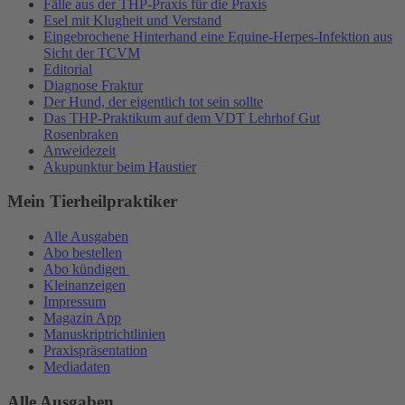
Fälle aus der THP-Praxis für die Praxis
Esel mit Klugheit und Verstand
Eingebrochene Hinterhand eine Equine-Herpes-Infektion aus
Sicht der TCVM
Editorial
Diagnose Fraktur
Der Hund, der eigentlich tot sein sollte
Das THP-Praktikum auf dem VDT Lehrhof Gut
Rosenbraken
Anweidezeit
Akupunktur beim Haustier
Mein Tierheilpraktiker
Alle Ausgaben
Abo bestellen
Abo kündigen
Kleinanzeigen
Impressum
Magazin App
Manuskriptrichtlinien
Praxispräsentation
Mediadaten
Alle Ausgaben