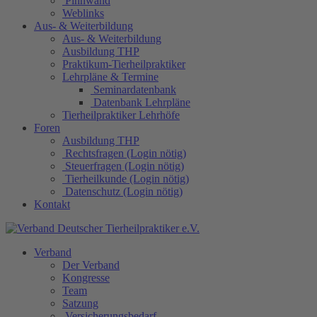
Pinnwand
Weblinks
Aus- & Weiterbildung
Aus- & Weiterbildung
Ausbildung THP
Praktikum-Tierheilpraktiker
Lehrpläne & Termine
Seminardatenbank
Datenbank Lehrpläne
Tierheilpraktiker Lehrhöfe
Foren
Ausbildung THP
Rechtsfragen (Login nötig)
Steuerfragen (Login nötig)
Tierheilkunde (Login nötig)
Datenschutz (Login nötig)
Kontakt
Verband
Der Verband
Kongresse
Team
Satzung
Versicherungsbedarf