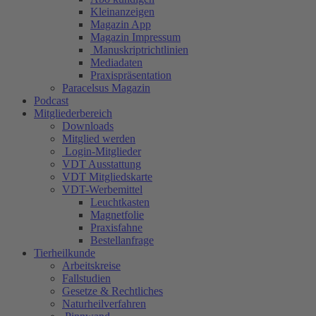
Kleinanzeigen
Magazin App
Magazin Impressum
Manuskriptrichtlinien
Mediadaten
Praxispräsentation
Paracelsus Magazin
Podcast
Mitgliederbereich
Downloads
Mitglied werden
Login-Mitglieder
VDT Ausstattung
VDT Mitgliedskarte
VDT-Werbemittel
Leuchtkasten
Magnetfolie
Praxisfahne
Bestellanfrage
Tierheilkunde
Arbeitskreise
Fallstudien
Gesetze & Rechtliches
Naturheilverfahren