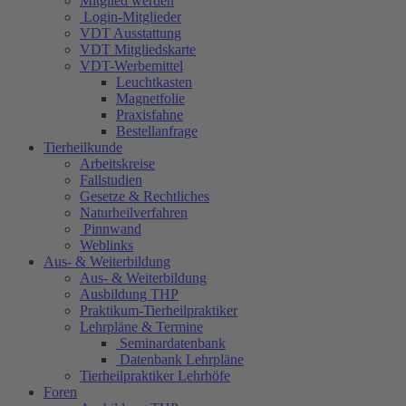
Mitglied werden
Login-Mitglieder
VDT Ausstattung
VDT Mitgliedskarte
VDT-Werbemittel
Leuchtkasten
Magnetfolie
Praxisfahne
Bestellanfrage
Tierheilkunde
Arbeitskreise
Fallstudien
Gesetze & Rechtliches
Naturheilverfahren
Pinnwand
Weblinks
Aus- & Weiterbildung
Aus- & Weiterbildung
Ausbildung THP
Praktikum-Tierheilpraktiker
Lehrpläne & Termine
Seminardatenbank
Datenbank Lehrpläne
Tierheilpraktiker Lehrhöfe
Foren