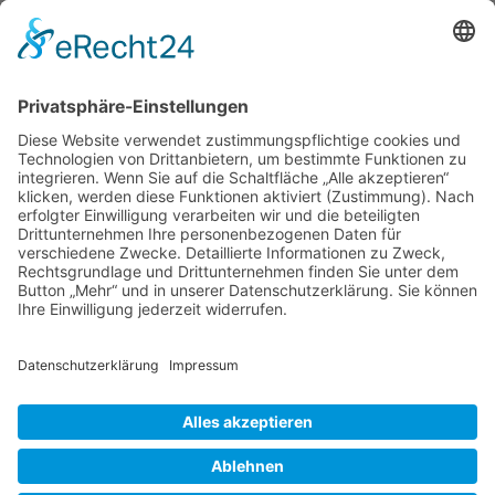
Verband Deutscher Tierheilpraktiker e.V.
Verbandsverwaltung
Am Rosenbraken 12
31547 Loccum
E-Mail
Diese E-Mail-Adresse ist vor Spambots geschützt! Zur Anzeige
muss JavaScript eingeschaltet sein!
Diese E-Mail-Adresse ist vor Spambots geschützt! Zur Anzeige
muss JavaScript eingeschaltet sein!
Telefon Service-Team
Tel: 0261-1349 5200
Tel: 0172-546 19 20
Kontakt
Impressum
Datenschutzerklärung
Der Gesundheitsverband für Tiertherapeuten