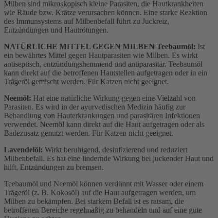
Milben sind mikroskopisch kleine Parasiten, die Hautkrankheiten
wie Räude bzw. Krätze verursachen können. Eine starke Reaktion
des Immunsystems auf Milbenbefall führt zu Juckreiz,
Entzündungen und Hautrötungen.
NATÜRLICHE MITTEL GEGEN MILBEN Teebaumöl:
Ist
ein bewährtes Mittel gegen Hautparasiten wie Milben. Es wirkt
antiseptisch, entzündungshemmend und antiparasitär. Teebaumöl
kann direkt auf die betroffenen Hautstellen aufgetragen oder in ein
Trägeröl gemischt werden. Für Katzen nicht geeignet.
Neemöl:
Hat eine natürliche Wirkung gegen eine Vielzahl von
Parasiten. Es wird in der ayurvedischen Medizin häufig zur
Behandlung von Hauterkrankungen und parasitären Infektionen
verwendet. Neemöl kann direkt auf die Haut aufgetragen oder als
Badezusatz genutzt werden. Für Katzen nicht geeignet.
Lavendelöl:
Wirkt beruhigend, desinfizierend und reduziert
Milbenbefall. Es hat eine lindernde Wirkung bei juckender Haut und
hilft, Entzündungen zu bremsen.
Teebaumöl und Neemöl können verdünnt mit Wasser oder einem
Trägeröl (z. B. Kokosöl) auf die Haut aufgetragen werden, um
Milben zu bekämpfen. Bei starkem Befall ist es ratsam, die
betroffenen Bereiche regelmäßig zu behandeln und auf eine gute