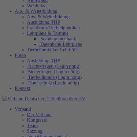
Pinnwand
Weblinks
Aus- & Weiterbildung
Aus- & Weiterbildung
Ausbildung THP
Praktikum-Tierheilpraktiker
Lehrpläne & Termine
Seminardatenbank
Datenbank Lehrpläne
Tierheilpraktiker Lehrhöfe
Foren
Ausbildung THP
Rechtsfragen (Login nötig)
Steuerfragen (Login nötig)
Tierheilkunde (Login nötig)
Datenschutz (Login nötig)
Kontakt
Verband
Der Verband
Kongresse
Team
Satzung
Versicherungsbedarf