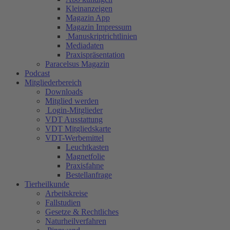
Kleinanzeigen
Magazin App
Magazin Impressum
Manuskriptrichtlinien
Mediadaten
Praxispräsentation
Paracelsus Magazin
Podcast
Mitgliederbereich
Downloads
Mitglied werden
Login-Mitglieder
VDT Ausstattung
VDT Mitgliedskarte
VDT-Werbemittel
Leuchtkasten
Magnetfolie
Praxisfahne
Bestellanfrage
Tierheilkunde
Arbeitskreise
Fallstudien
Gesetze & Rechtliches
Naturheilverfahren