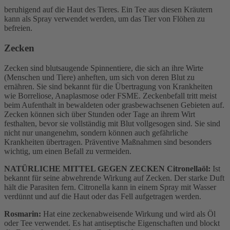
beruhigend auf die Haut des Tieres. Ein Tee aus diesen Kräutern
kann als Spray verwendet werden, um das Tier von Flöhen zu
befreien.
Zecken
Zecken sind blutsaugende Spinnentiere, die sich an ihre Wirte
(Menschen und Tiere) anheften, um sich von deren Blut zu
ernähren. Sie sind bekannt für die Übertragung von Krankheiten
wie Borreliose, Anaplasmose oder FSME. Zeckenbefall tritt meist
beim Aufenthalt in bewaldeten oder grasbewachsenen Gebieten auf.
Zecken können sich über Stunden oder Tage an ihrem Wirt
festhalten, bevor sie vollständig mit Blut vollgesogen sind. Sie sind
nicht nur unangenehm, sondern können auch gefährliche
Krankheiten übertragen. Präventive Maßnahmen sind besonders
wichtig, um einen Befall zu vermeiden.
NATÜRLICHE MITTEL GEGEN ZECKEN Citronellaöl:
Ist
bekannt für seine abwehrende Wirkung auf Zecken. Der starke Duft
hält die Parasiten fern. Citronella kann in einem Spray mit Wasser
verdünnt und auf die Haut oder das Fell aufgetragen werden.
Rosmarin:
Hat eine zeckenabweisende Wirkung und wird als Öl
oder Tee verwendet. Es hat antiseptische Eigenschaften und blockt