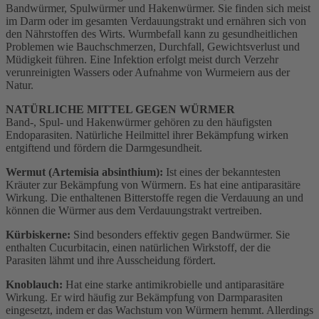
Bandwürmer, Spulwürmer und Hakenwürmer. Sie finden sich meist
im Darm oder im gesamten Verdauungstrakt und ernähren sich von
den Nährstoffen des Wirts. Wurmbefall kann zu gesundheitlichen
Problemen wie Bauchschmerzen, Durchfall, Gewichtsverlust und
Müdigkeit führen. Eine Infektion erfolgt meist durch Verzehr
verunreinigten Wassers oder Aufnahme von Wurmeiern aus der
Natur.
NATÜRLICHE MITTEL GEGEN WÜRMER
Band-, Spul- und Hakenwürmer gehören zu den häufigsten
Endoparasiten. Natürliche Heilmittel ihrer Bekämpfung wirken
entgiftend und fördern die Darmgesundheit.
Wermut (Artemisia absinthium):
Ist eines der bekanntesten
Kräuter zur Bekämpfung von Würmern. Es hat eine antiparasitäre
Wirkung. Die enthaltenen Bitterstoffe regen die Verdauung an und
können die Würmer aus dem Verdauungstrakt vertreiben.
Kürbiskerne:
Sind besonders effektiv gegen Bandwürmer. Sie
enthalten Cucurbitacin, einen natürlichen Wirkstoff, der die
Parasiten lähmt und ihre Ausscheidung fördert.
Knoblauch:
Hat eine starke antimikrobielle und antiparasitäre
Wirkung. Er wird häufig zur Bekämpfung von Darmparasiten
eingesetzt, indem er das Wachstum von Würmern hemmt. Allerdings