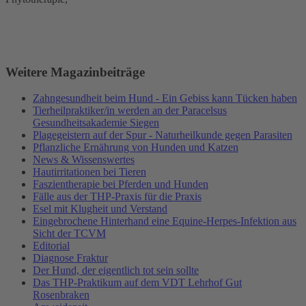
Weitere Magazinbeiträge
Zahngesundheit beim Hund - Ein Gebiss kann Tücken haben
Tierheilpraktiker/in werden an der Paracelsus
Gesundheitsakademie Siegen
Plagegeistern auf der Spur - Naturheilkunde gegen Parasiten
Pflanzliche Ernährung von Hunden und Katzen
News & Wissenswertes
Hautirritationen bei Tieren
Faszientherapie bei Pferden und Hunden
Fälle aus der THP-Praxis für die Praxis
Esel mit Klugheit und Verstand
Eingebrochene Hinterhand eine Equine-Herpes-Infektion aus
Sicht der TCVM
Editorial
Diagnose Fraktur
Der Hund, der eigentlich tot sein sollte
Das THP-Praktikum auf dem VDT Lehrhof Gut
Rosenbraken