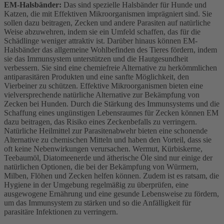
EM-Halsbänder:
Das sind spezielle Halsbänder für Hunde und
Katzen, die mit Effektiven Mikroorganismen imprägniert sind. Sie
sollen dazu beitragen, Zecken und andere Parasiten auf natürliche
Weise abzuwehren, indem sie ein Umfeld schaffen, das für die
Schädlinge weniger attraktiv ist. Darüber hinaus können EM-
Halsbänder das allgemeine Wohlbefinden des Tieres fördern, indem
sie das Immunsystem unterstützen und die Hautgesundheit
verbessern. Sie sind eine chemiefreie Alternative zu herkömmlichen
antiparasitären Produkten und eine sanfte Möglichkeit, den
Vierbeiner zu schützen. Effektive Mikroorganismen bieten eine
vielversprechende natürliche Alternative zur Bekämpfung von
Zecken bei Hunden. Durch die Stärkung des Immunsystems und die
Schaffung eines ungünstigen Lebensraumes für Zecken können EM
dazu beitragen, das Risiko eines Zeckenbefalls zu verringern.
Natürliche Heilmittel zur Parasitenabwehr bieten eine schonende
Alternative zu chemischen Mitteln und haben den Vorteil, dass sie
oft keine Nebenwirkungen verursachen. Wermut, Kürbiskerne,
Teebaumöl, Diatomeenerde und ätherische Öle sind nur einige der
natürlichen Optionen, die bei der Bekämpfung von Würmern,
Milben, Flöhen und Zecken helfen können. Zudem ist es ratsam, die
Hygiene in der Umgebung regelmäßig zu überprüfen, eine
ausgewogene Ernährung und eine gesunde Lebensweise zu fördern,
um das Immunsystem zu stärken und so die Anfälligkeit für
parasitäre Infektionen zu verringern.