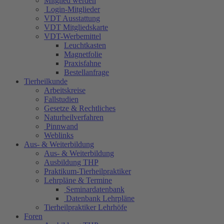
Mitglied werden
Login-Mitglieder
VDT Ausstattung
VDT Mitgliedskarte
VDT-Werbemittel
Leuchtkasten
Magnetfolie
Praxisfahne
Bestellanfrage
Tierheilkunde
Arbeitskreise
Fallstudien
Gesetze & Rechtliches
Naturheilverfahren
Pinnwand
Weblinks
Aus- & Weiterbildung
Aus- & Weiterbildung
Ausbildung THP
Praktikum-Tierheilpraktiker
Lehrpläne & Termine
Seminardatenbank
Datenbank Lehrpläne
Tierheilpraktiker Lehrhöfe
Foren