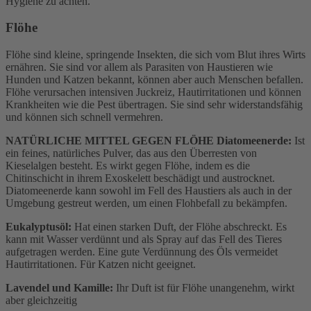
Hygiene zu achten.
Flöhe
Flöhe sind kleine, springende Insekten, die sich vom Blut ihres Wirts
ernähren. Sie sind vor allem als Parasiten von Haustieren wie
Hunden und Katzen bekannt, können aber auch Menschen befallen.
Flöhe verursachen intensiven Juckreiz, Hautirritationen und können
Krankheiten wie die Pest übertragen. Sie sind sehr widerstandsfähig
und können sich schnell vermehren.
NATÜRLICHE MITTEL GEGEN FLÖHE Diatomeenerde:
Ist
ein feines, natürliches Pulver, das aus den Überresten von
Kieselalgen besteht. Es wirkt gegen Flöhe, indem es die
Chitinschicht in ihrem Exoskelett beschädigt und austrocknet.
Diatomeenerde kann sowohl im Fell des Haustiers als auch in der
Umgebung gestreut werden, um einen Flohbefall zu bekämpfen.
Eukalyptusöl:
Hat einen starken Duft, der Flöhe abschreckt. Es
kann mit Wasser verdünnt und als Spray auf das Fell des Tieres
aufgetragen werden. Eine gute Verdünnung des Öls vermeidet
Hautirritationen. Für Katzen nicht geeignet.
Lavendel und Kamille:
Ihr Duft ist für Flöhe unangenehm, wirkt
aber gleichzeitig