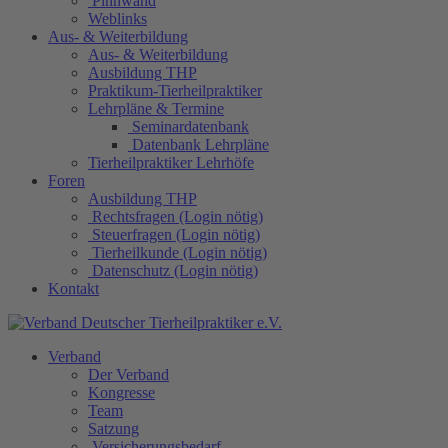
Pinnwand
Weblinks
Aus- & Weiterbildung
Aus- & Weiterbildung
Ausbildung THP
Praktikum-Tierheilpraktiker
Lehrpläne & Termine
Seminardatenbank
Datenbank Lehrpläne
Tierheilpraktiker Lehrhöfe
Foren
Ausbildung THP
Rechtsfragen (Login nötig)
Steuerfragen (Login nötig)
Tierheilkunde (Login nötig)
Datenschutz (Login nötig)
Kontakt
Verband
Der Verband
Kongresse
Team
Satzung
Versicherungsbedarf