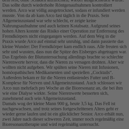
Das sollte durch wiederholte Röntgenaufnahmen kontrolliert
werden. Arco war völlig ausgetrocknet, sodass er infundiert werden
musste. Von da ab kam Arco fast täglich in die Praxis. Sein
Allgemeinzustand war sehr schlecht, er zeigte keine
Nahrungsaufnahme und auch keinen Kotabsatz. Aufgrund seines
hohen Alters konnte das Risiko einer Operation zur Entfernung des
Fremdkörpers nicht eingegangen werden. Auf dem Weg in die
Praxis wurde Arco auf einmal sehr unruhig, und dann passierte das
kleine Wunder: Der Fremdkörper kam endlich raus. Alle freuten sich
sehr und wussten, dass nun die Spitze des Eisberges abgetragen war.
Das Ergebnis der Blutuntersuchung allerdings brachte so schlechte
Nierenwerte hervor, dass die Nieren zu versagen drohten. Aber wir
wollten nicht aufgeben. Wir spülten seine Nieren mit Infusionen,
homöopathischen Medikamenten und speziellen „Cocktails“.
Außerdem bekam er für die Nieren entlastendes Futter und B-
Komplexe für Nerven und Allgemeinzustand. Auch schlossen wir
Arco nun mehrfach pro Woche an die Bioresonanz an, die bei ihm
wie eine Dialyse wirkte. Seine Nierenwerte besserten sich,
zunehmend auch sein Allgemeinzustand.
Damals wog der kleine Mann 900 g, heute 3,5 kg. Das Fell ist
nachgewachsen, und trotz seines fortgeschrittenen Alters geht er
wieder gerne laufen und ist ein glücklicher Senior. Arco erhält nun,
zwei Jahre nach dieser schweren Zeit, immer noch regelmäßig eine
Bioresonanztherapie und wird regelmäßig untersucht.