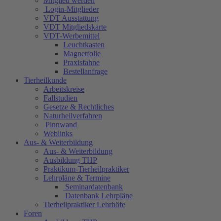
Mitglied werden
Login-Mitglieder
VDT Ausstattung
VDT Mitgliedskarte
VDT-Werbemittel
Leuchtkasten
Magnetfolie
Praxisfahne
Bestellanfrage
Tierheilkunde
Arbeitskreise
Fallstudien
Gesetze & Rechtliches
Naturheilverfahren
Pinnwand
Weblinks
Aus- & Weiterbildung
Aus- & Weiterbildung
Ausbildung THP
Praktikum-Tierheilpraktiker
Lehrpläne & Termine
Seminardatenbank
Datenbank Lehrpläne
Tierheilpraktiker Lehrhöfe
Foren