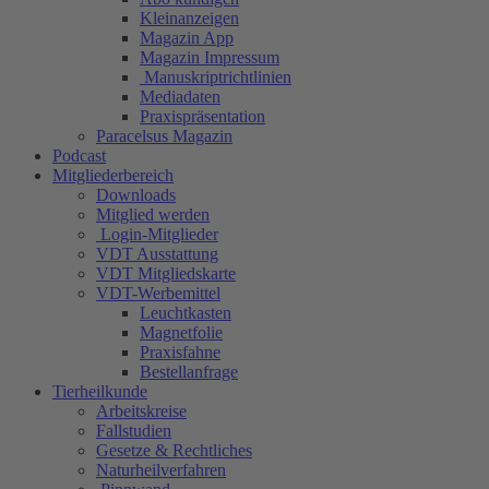
Kleinanzeigen
Magazin App
Magazin Impressum
Manuskriptrichtlinien
Mediadaten
Praxispräsentation
Paracelsus Magazin
Podcast
Mitgliederbereich
Downloads
Mitglied werden
Login-Mitglieder
VDT Ausstattung
VDT Mitgliedskarte
VDT-Werbemittel
Leuchtkasten
Magnetfolie
Praxisfahne
Bestellanfrage
Tierheilkunde
Arbeitskreise
Fallstudien
Gesetze & Rechtliches
Naturheilverfahren