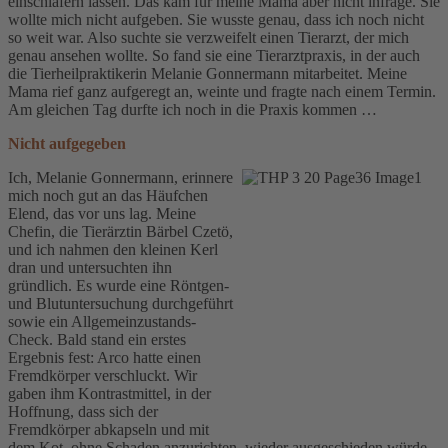
einschläfern lassen. Das kam für meine Mama aber nicht infrage. Sie
wollte mich nicht aufgeben. Sie wusste genau, dass ich noch nicht
so weit war. Also suchte sie verzweifelt einen Tierarzt, der mich
genau ansehen wollte. So fand sie eine Tierarztpraxis, in der auch
die Tierheilpraktikerin Melanie Gonnermann mitarbeitet. Meine
Mama rief ganz aufgeregt an, weinte und fragte nach einem Termin.
Am gleichen Tag durfte ich noch in die Praxis kommen …
Nicht aufgegeben
Ich, Melanie Gonnermann, erinnere
mich noch gut an das Häufchen
Elend, das vor uns lag. Meine
Chefin, die Tierärztin Bärbel Czetö,
und ich nahmen den kleinen Kerl
dran und untersuchten ihn
gründlich. Es wurde eine Röntgen-
und Blutuntersuchung durchgeführt
sowie ein Allgemeinzustands-
Check. Bald stand ein erstes
Ergebnis fest: Arco hatte einen
Fremdkörper verschluckt. Wir
gaben ihm Kontrastmittel, in der
Hoffnung, dass sich der
Fremdkörper abkapseln und mit
dem Kot, ohne Schaden anzurichten, wieder ausgeschieden würde.