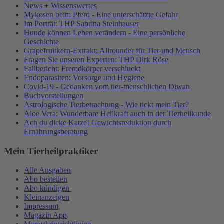
News + Wissenswertes
Mykosen beim Pferd - Eine unterschätzte Gefahr
Im Porträt: THP Sabrina Steinhauser
Hunde können Leben verändern - Eine persönliche
Geschichte
Grapefruitkern-Extrakt: Allrounder für Tier und Mensch
Fragen Sie unseren Experten: THP Dirk Röse
Fallbericht: Fremdkörper verschluckt
Endoparasiten: Vorsorge und Hygiene
Covid-19 - Gedanken vom tier-menschlichen Diwan
Buchvorstellungen
Astrologische Tierbetrachtung - Wie tickt mein Tier?
Aloe Vera: Wunderbare Heilkraft auch in der Tierheilkunde
Ach du dicke Katze! Gewichtsreduktion durch
Ernährungsberatung
Mein Tierheilpraktiker
Alle Ausgaben
Abo bestellen
Abo kündigen
Kleinanzeigen
Impressum
Magazin App