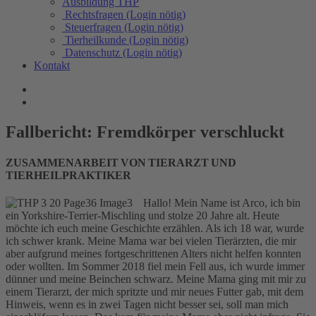
Ausbildung THP
Rechtsfragen (Login nötig)
Steuerfragen (Login nötig)
Tierheilkunde (Login nötig)
Datenschutz (Login nötig)
Kontakt
Fallbericht: Fremdkörper verschluckt
ZUSAMMENARBEIT VON TIERARZT UND
TIERHEILPRAKTIKER
Hallo! Mein Name ist Arco, ich bin
ein Yorkshire-Terrier-Mischling und stolze 20 Jahre alt. Heute
möchte ich euch meine Geschichte erzählen. Als ich 18 war, wurde
ich schwer krank. Meine Mama war bei vielen Tierärzten, die mir
aber aufgrund meines fortgeschrittenen Alters nicht helfen konnten
oder wollten. Im Sommer 2018 fiel mein Fell aus, ich wurde immer
dünner und meine Beinchen schwarz. Meine Mama ging mit mir zu
einem Tierarzt, der mich spritzte und mir neues Futter gab, mit dem
Hinweis, wenn es in zwei Tagen nicht besser sei, soll man mich