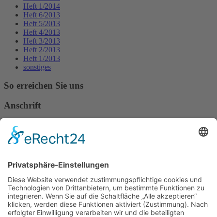
Heft 1/2014
Heft 6/2013
Heft 5/2013
Heft 4/2013
Heft 3/2013
Heft 2/2013
Heft 1/2013
sonstiges
So erreichen Sie uns
Anschrift
Verband Deutscher Tierheilpraktiker e.V.
Verbandsverwaltung
Am Rosenbraken 12
31547 Loccum
E-Mail
Diese E-Mail-Adresse ist vor Spambots geschützt! Zur Anzeige
muss JavaScript eingeschaltet sein!
Diese E-Mail-Adresse ist vor Spambots geschützt! Zur Anzeige