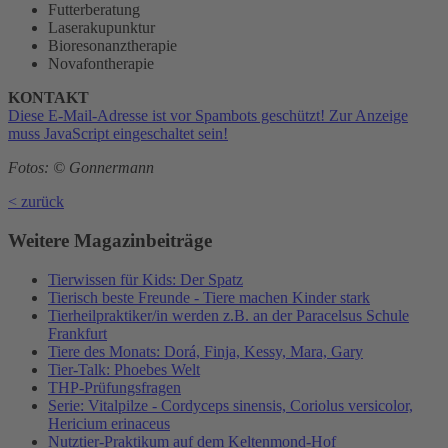
Futterberatung
Laserakupunktur
Bioresonanztherapie
Novafontherapie
KONTAKT
Diese E-Mail-Adresse ist vor Spambots geschützt! Zur Anzeige
muss JavaScript eingeschaltet sein!
Fotos: © Gonnermann
< zurück
Weitere Magazinbeiträge
Tierwissen für Kids: Der Spatz
Tierisch beste Freunde - Tiere machen Kinder stark
Tierheilpraktiker/in werden z.B. an der Paracelsus Schule
Frankfurt
Tiere des Monats: Dorá, Finja, Kessy, Mara, Gary
Tier-Talk: Phoebes Welt
THP-Prüfungsfragen
Serie: Vitalpilze - Cordyceps sinensis, Coriolus versicolor,
Hericium erinaceus
Nutztier-Praktikum auf dem Keltenmond-Hof