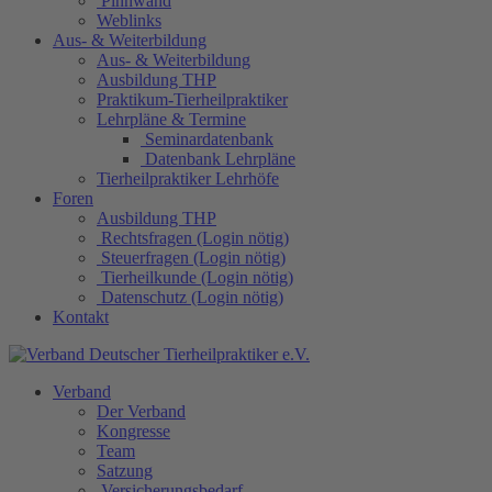
Pinnwand
Weblinks
Aus- & Weiterbildung
Aus- & Weiterbildung
Ausbildung THP
Praktikum-Tierheilpraktiker
Lehrpläne & Termine
Seminardatenbank
Datenbank Lehrpläne
Tierheilpraktiker Lehrhöfe
Foren
Ausbildung THP
Rechtsfragen (Login nötig)
Steuerfragen (Login nötig)
Tierheilkunde (Login nötig)
Datenschutz (Login nötig)
Kontakt
Verband
Der Verband
Kongresse
Team
Satzung
Versicherungsbedarf