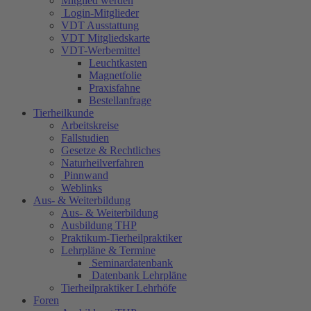
Mitglied werden
Login-Mitglieder
VDT Ausstattung
VDT Mitgliedskarte
VDT-Werbemittel
Leuchtkasten
Magnetfolie
Praxisfahne
Bestellanfrage
Tierheilkunde
Arbeitskreise
Fallstudien
Gesetze & Rechtliches
Naturheilverfahren
Pinnwand
Weblinks
Aus- & Weiterbildung
Aus- & Weiterbildung
Ausbildung THP
Praktikum-Tierheilpraktiker
Lehrpläne & Termine
Seminardatenbank
Datenbank Lehrpläne
Tierheilpraktiker Lehrhöfe
Foren