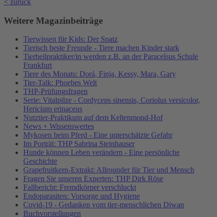
< zurück
Weitere Magazinbeiträge
Tierwissen für Kids: Der Spatz
Tierisch beste Freunde - Tiere machen Kinder stark
Tierheilpraktiker/in werden z.B. an der Paracelsus Schule
Frankfurt
Tiere des Monats: Dorá, Finja, Kessy, Mara, Gary
Tier-Talk: Phoebes Welt
THP-Prüfungsfragen
Serie: Vitalpilze - Cordyceps sinensis, Coriolus versicolor,
Hericium erinaceus
Nutztier-Praktikum auf dem Keltenmond-Hof
News + Wissenswertes
Mykosen beim Pferd - Eine unterschätzte Gefahr
Im Porträt: THP Sabrina Steinhauser
Hunde können Leben verändern - Eine persönliche
Geschichte
Grapefruitkern-Extrakt: Allrounder für Tier und Mensch
Fragen Sie unseren Experten: THP Dirk Röse
Fallbericht: Fremdkörper verschluckt
Endoparasiten: Vorsorge und Hygiene
Covid-19 - Gedanken vom tier-menschlichen Diwan
Buchvorstellungen