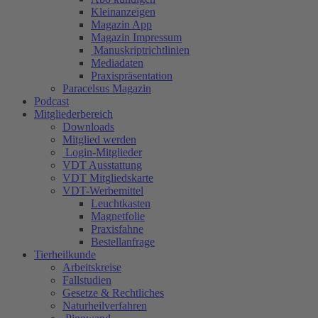
Kleinanzeigen
Magazin App
Magazin Impressum
Manuskriptrichtlinien
Mediadaten
Praxispräsentation
Paracelsus Magazin
Podcast
Mitgliederbereich
Downloads
Mitglied werden
Login-Mitglieder
VDT Ausstattung
VDT Mitgliedskarte
VDT-Werbemittel
Leuchtkasten
Magnetfolie
Praxisfahne
Bestellanfrage
Tierheilkunde
Arbeitskreise
Fallstudien
Gesetze & Rechtliches
Naturheilverfahren