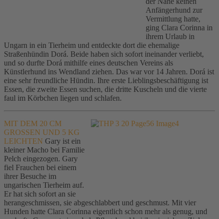
der Nähe keinen
Anfängerhund zur
Vermittlung hatte,
ging Clara Corinna in
ihrem Urlaub in
Ungarn in ein Tierheim und entdeckte dort die ehemalige
Straßenhündin Dorá. Beide haben sich sofort ineinander verliebt,
und so durfte Dorá mithilfe eines deutschen Vereins als
Künstlerhund ins Wendland ziehen. Das war vor 14 Jahren. Dorá ist
eine sehr freundliche Hündin. Ihre erste Lieblingsbeschäftigung ist
Essen, die zweite Essen suchen, die dritte Kuscheln und die vierte
faul im Körbchen liegen und schlafen.
MIT DEM 20 CM
GROSSEN UND 5 KG
LEICHTEN
Gary ist ein
kleiner Macho bei Familie
Pelch eingezogen. Gary
fiel Frauchen bei einem
ihrer Besuche im
ungarischen Tierheim auf.
Er hat sich sofort an sie
herangeschmissen, sie abgeschlabbert und geschmust. Mit vier
Hunden hatte Clara Corinna eigentlich schon mehr als genug, und