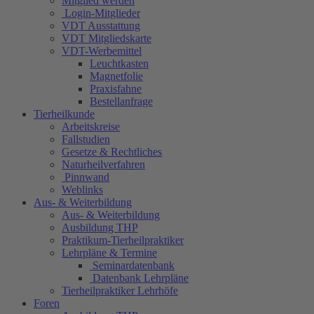
Mitglied werden
Login-Mitglieder
VDT Ausstattung
VDT Mitgliedskarte
VDT-Werbemittel
Leuchtkasten
Magnetfolie
Praxisfahne
Bestellanfrage
Tierheilkunde
Arbeitskreise
Fallstudien
Gesetze & Rechtliches
Naturheilverfahren
Pinnwand
Weblinks
Aus- & Weiterbildung
Aus- & Weiterbildung
Ausbildung THP
Praktikum-Tierheilpraktiker
Lehrpläne & Termine
Seminardatenbank
Datenbank Lehrpläne
Tierheilpraktiker Lehrhöfe
Foren