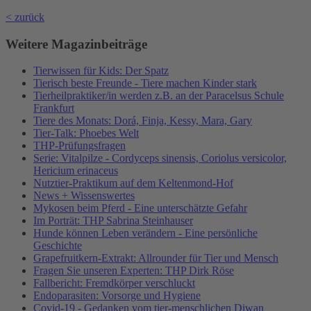
< zurück
Weitere Magazinbeiträge
Tierwissen für Kids: Der Spatz
Tierisch beste Freunde - Tiere machen Kinder stark
Tierheilpraktiker/in werden z.B. an der Paracelsus Schule
Frankfurt
Tiere des Monats: Dorá, Finja, Kessy, Mara, Gary
Tier-Talk: Phoebes Welt
THP-Prüfungsfragen
Serie: Vitalpilze - Cordyceps sinensis, Coriolus versicolor,
Hericium erinaceus
Nutztier-Praktikum auf dem Keltenmond-Hof
News + Wissenswertes
Mykosen beim Pferd - Eine unterschätzte Gefahr
Im Porträt: THP Sabrina Steinhauser
Hunde können Leben verändern - Eine persönliche
Geschichte
Grapefruitkern-Extrakt: Allrounder für Tier und Mensch
Fragen Sie unseren Experten: THP Dirk Röse
Fallbericht: Fremdkörper verschluckt
Endoparasiten: Vorsorge und Hygiene
Covid-19 - Gedanken vom tier-menschlichen Diwan