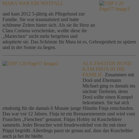
MARA WAR EIN NOTFALL
und kam 2012 5-jährig als Pflegehund zur
Familie. Sie war traumatisiert und hatte
schlimme Zeiten hinter sich. Als sie ihr Herz an
Clara Corinna verschenkte, wollte diese ihr
„Mariechen“ nicht mehr hergeben und
adoptierte sie. Das Schönste für Mara ist es, Geborgenheit zu spüren
und in der Sonne zu liegen.
ALS ZWEITER HUND
KAM FINJA IN DIE
FAMILIE.
Zusammen mit
Dorá und Ehemann
Michael ging es damals ins
nächste Tierheim, denn
Dorá sollte einen Kumpel
bekommen. Sie hat sich
eindeutig für die damals 6 Monate junge Hündin Finja entschieden.
Das war vor 12 Jahren. Finja ist ein Bernasennenmix und wird vom
Frauchen „Fienchen“ genannt. Finjas Hobby ist Kuscheltiere
sammeln. Jeder Besucher wird freudewedelnd von ihr mit einer
Püppi begrüßt. Allerdings passt sie genau auf, dass das Kuscheltier
auch ja bei ihr bleibt.