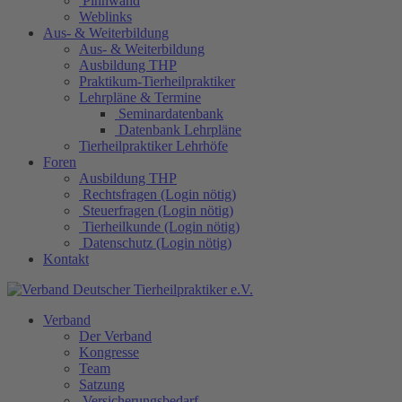
Pinnwand
Weblinks
Aus- & Weiterbildung
Aus- & Weiterbildung
Ausbildung THP
Praktikum-Tierheilpraktiker
Lehrpläne & Termine
Seminardatenbank
Datenbank Lehrpläne
Tierheilpraktiker Lehrhöfe
Foren
Ausbildung THP
Rechtsfragen (Login nötig)
Steuerfragen (Login nötig)
Tierheilkunde (Login nötig)
Datenschutz (Login nötig)
Kontakt
Verband
Der Verband
Kongresse
Team
Satzung
Versicherungsbedarf