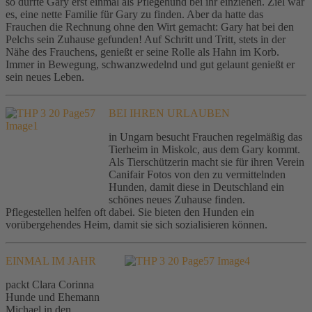
so durfte Gary erst einmal als Pflegehund bei ihr einziehen. Ziel war
es, eine nette Familie für Gary zu finden. Aber da hatte das
Frauchen die Rechnung ohne den Wirt gemacht: Gary hat bei den
Pelchs sein Zuhause gefunden! Auf Schritt und Tritt, stets in der
Nähe des Frauchens, genießt er seine Rolle als Hahn im Korb.
Immer in Bewegung, schwanzwedelnd und gut gelaunt genießt er
sein neues Leben.
BEI IHREN URLAUBEN
in Ungarn besucht Frauchen regelmäßig das
Tierheim in Miskolc, aus dem Gary kommt.
Als Tierschützerin macht sie für ihren Verein
Canifair Fotos von den zu vermittelnden
Hunden, damit diese in Deutschland ein
schönes neues Zuhause finden.
Pflegestellen helfen oft dabei. Sie bieten den Hunden ein
vorübergehendes Heim, damit sie sich sozialisieren können.
EINMAL IM JAHR
packt Clara Corinna
Hunde und Ehemann
Michael in den