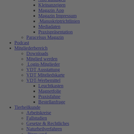
Kleinanzeigen
Magazin App
Magazin Impressum
Manuskriptrichtlinien
Mediadaten
Praxispräsentation
Paracelsus Magazin
Podcast
Mitgliederbereich
Downloads
Mitglied werden
Login-Mitglieder
VDT Ausstattung
VDT Mitgliedskarte
VDT-Werbemittel
Leuchtkasten
Magnetfolie
Praxisfahne
Bestellanfrage
Tierheilkunde
Arbeitskreise
Fallstudien
Gesetze & Rechtliches
Naturheilverfahren