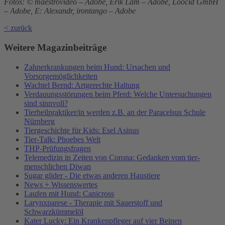
Fotos: © maestrovideo – Adobe, Erik Lam – Adobe, Loocid GmbH
– Adobe, E: Alexandr, irontango – Adobe
< zurück
Weitere Magazinbeiträge
Zahnerkrankungen beim Hund: Ursachen und
Vorsorgemöglichkeiten
Wachtel Bernd: Artgerechte Haltung
Verdauungsstörungen beim Pferd: Welche Untersuchungen
sind sinnvoll?
Tierheilpraktiker/in werden z.B. an der Paracelsus Schule
Nürnberg
Tiergeschichte für Kids: Esel Asinus
Tier-Talk: Phoebes Welt
THP-Prüfungsfragen
Telemedizin in Zeiten von Corona: Gedanken vom tier-
menschlichen Diwan
Sugar glider - Die etwas anderen Haustiere
News + Wissenswertes
Laufen mit Hund: Canicross
Larynxparese - Therapie mit Sauerstoff und
Schwarzkümmelöl
Kater Lucky: Ein Krankenpfleger auf vier Beinen