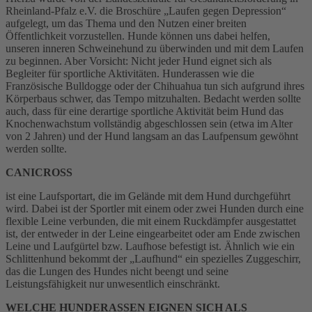
Rheinland-Pfalz e.V. die Broschüre „Laufen gegen Depression“
aufgelegt, um das Thema und den Nutzen einer breiten
Öffentlichkeit vorzustellen. Hunde können uns dabei helfen,
unseren inneren Schweinehund zu überwinden und mit dem Laufen
zu beginnen. Aber Vorsicht: Nicht jeder Hund eignet sich als
Begleiter für sportliche Aktivitäten. Hunderassen wie die
Französische Bulldogge oder der Chihuahua tun sich aufgrund ihres
Körperbaus schwer, das Tempo mitzuhalten. Bedacht werden sollte
auch, dass für eine derartige sportliche Aktivität beim Hund das
Knochenwachstum vollständig abgeschlossen sein (etwa im Alter
von 2 Jahren) und der Hund langsam an das Laufpensum gewöhnt
werden sollte.
CANICROSS
ist eine Laufsportart, die im Gelände mit dem Hund durchgeführt
wird. Dabei ist der Sportler mit einem oder zwei Hunden durch eine
flexible Leine verbunden, die mit einem Ruckdämpfer ausgestattet
ist, der entweder in der Leine eingearbeitet oder am Ende zwischen
Leine und Laufgürtel bzw. Laufhose befestigt ist. Ähnlich wie ein
Schlittenhund bekommt der „Laufhund“ ein spezielles Zuggeschirr,
das die Lungen des Hundes nicht beengt und seine
Leistungsfähigkeit nur unwesentlich einschränkt.
WELCHE HUNDERASSEN EIGNEN SICH ALS