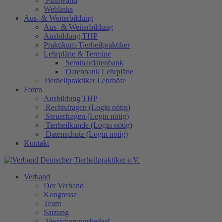
Pinnwand
Weblinks
Aus- & Weiterbildung
Aus- & Weiterbildung
Ausbildung THP
Praktikum-Tierheilpraktiker
Lehrpläne & Termine
Seminardatenbank
Datenbank Lehrpläne
Tierheilpraktiker Lehrhöfe
Foren
Ausbildung THP
Rechtsfragen (Login nötig)
Steuerfragen (Login nötig)
Tierheilkunde (Login nötig)
Datenschutz (Login nötig)
Kontakt
Verband
Der Verband
Kongresse
Team
Satzung
Versicherungsbedarf