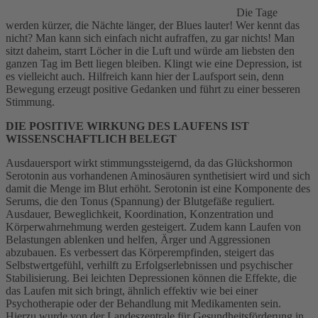
Die Tage
werden kürzer, die Nächte länger, der Blues lauter! Wer kennt das
nicht? Man kann sich einfach nicht aufraffen, zu gar nichts! Man
sitzt daheim, starrt Löcher in die Luft und würde am liebsten den
ganzen Tag im Bett liegen bleiben. Klingt wie eine Depression, ist
es vielleicht auch. Hilfreich kann hier der Laufsport sein, denn
Bewegung erzeugt positive Gedanken und führt zu einer besseren
Stimmung.
DIE POSITIVE WIRKUNG DES LAUFENS IST
WISSENSCHAFTLICH BELEGT
Ausdauersport wirkt stimmungssteigernd, da das Glückshormon
Serotonin aus vorhandenen Aminosäuren synthetisiert wird und sich
damit die Menge im Blut erhöht. Serotonin ist eine Komponente des
Serums, die den Tonus (Spannung) der Blutgefäße reguliert.
Ausdauer, Beweglichkeit, Koordination, Konzentration und
Körperwahrnehmung werden gesteigert. Zudem kann Laufen von
Belastungen ablenken und helfen, Ärger und Aggressionen
abzubauen. Es verbessert das Körperempfinden, steigert das
Selbstwertgefühl, verhilft zu Erfolgserlebnissen und psychischer
Stabilisierung. Bei leichten Depressionen können die Effekte, die
das Laufen mit sich bringt, ähnlich effektiv wie bei einer
Psychotherapie oder der Behandlung mit Medikamenten sein.
Hierzu wurde von der Landeszentrale für Gesundheitsförderung in