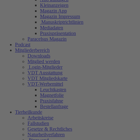
Kleinanzeigen
Magazin App
Magazin Impressum
Manuskriptrichtlinien
Mediadaten
Praxispräsentation
Paracelsus Magazin
Podcast
Mitgliederbereich
Downloads
Mitglied werden
Login-Mitglieder
VDT Ausstattung
VDT Mitgliedskarte
VDT-Werbemittel
Leuchtkasten
Magnetfolie
Praxisfahne
Bestellanfrage
Tierheilkunde
Arbeitskreise
Fallstudien
Gesetze & Rechtliches
Naturheilverfahren