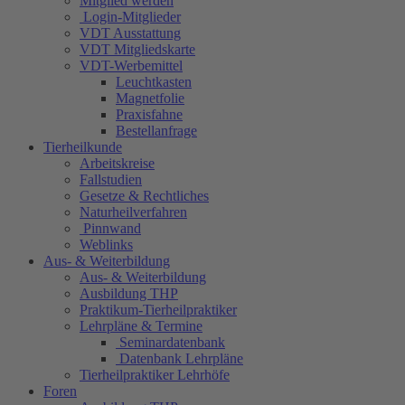
Mitglied werden
Login-Mitglieder
VDT Ausstattung
VDT Mitgliedskarte
VDT-Werbemittel
Leuchtkasten
Magnetfolie
Praxisfahne
Bestellanfrage
Tierheilkunde
Arbeitskreise
Fallstudien
Gesetze & Rechtliches
Naturheilverfahren
Pinnwand
Weblinks
Aus- & Weiterbildung
Aus- & Weiterbildung
Ausbildung THP
Praktikum-Tierheilpraktiker
Lehrpläne & Termine
Seminardatenbank
Datenbank Lehrpläne
Tierheilpraktiker Lehrhöfe
Foren