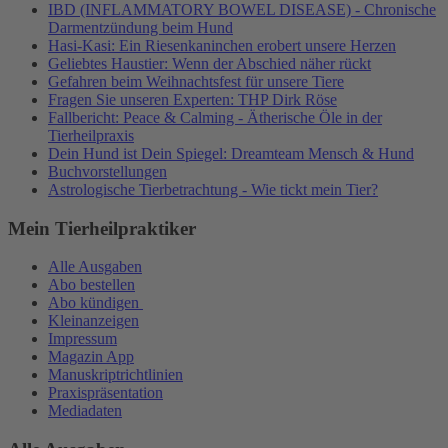
IBD (INFLAMMATORY BOWEL DISEASE) - Chronische
Darmentzündung beim Hund
Hasi-Kasi: Ein Riesenkaninchen erobert unsere Herzen
Geliebtes Haustier: Wenn der Abschied näher rückt
Gefahren beim Weihnachtsfest für unsere Tiere
Fragen Sie unseren Experten: THP Dirk Röse
Fallbericht: Peace & Calming - Ätherische Öle in der
Tierheilpraxis
Dein Hund ist Dein Spiegel: Dreamteam Mensch & Hund
Buchvorstellungen
Astrologische Tierbetrachtung - Wie tickt mein Tier?
Mein Tierheilpraktiker
Alle Ausgaben
Abo bestellen
Abo kündigen
Kleinanzeigen
Impressum
Magazin App
Manuskriptrichtlinien
Praxispräsentation
Mediadaten