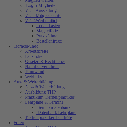
Mitglied werden
Login-Mitglieder
VDT Ausstattung
VDT Mitgliedskarte
VDT-Werbemittel
Leuchtkasten
Magnetfolie
Praxisfahne
Bestellanfrage
Tierheilkunde
Arbeitskreise
Fallstudien
Gesetze & Rechtliches
Naturheilverfahren
Pinnwand
Weblinks
Aus- & Weiterbildung
Aus- & Weiterbildung
Ausbildung THP
Praktikum-Tierheilpraktiker
Lehrpläne & Termine
Seminardatenbank
Datenbank Lehrpläne
Tierheilpraktiker Lehrhöfe
Foren