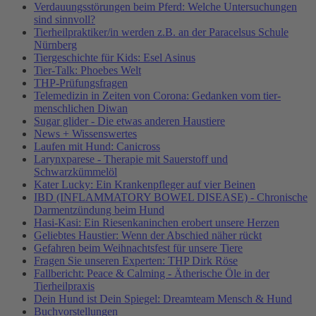
Verdauungsstörungen beim Pferd: Welche Untersuchungen
sind sinnvoll?
Tierheilpraktiker/in werden z.B. an der Paracelsus Schule
Nürnberg
Tiergeschichte für Kids: Esel Asinus
Tier-Talk: Phoebes Welt
THP-Prüfungsfragen
Telemedizin in Zeiten von Corona: Gedanken vom tier-
menschlichen Diwan
Sugar glider - Die etwas anderen Haustiere
News + Wissenswertes
Laufen mit Hund: Canicross
Larynxparese - Therapie mit Sauerstoff und
Schwarzkümmelöl
Kater Lucky: Ein Krankenpfleger auf vier Beinen
IBD (INFLAMMATORY BOWEL DISEASE) - Chronische
Darmentzündung beim Hund
Hasi-Kasi: Ein Riesenkaninchen erobert unsere Herzen
Geliebtes Haustier: Wenn der Abschied näher rückt
Gefahren beim Weihnachtsfest für unsere Tiere
Fragen Sie unseren Experten: THP Dirk Röse
Fallbericht: Peace & Calming - Ätherische Öle in der
Tierheilpraxis
Dein Hund ist Dein Spiegel: Dreamteam Mensch & Hund
Buchvorstellungen