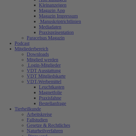
Kleinanzeigen
Magazin App
Magazin Impressum
Manuskriptrichtlinien
Mediadaten
Praxispräsentation
Paracelsus Magazin
Podcast
Mitgliederbereich
Downloads
Mitglied werden
Login-Mitglieder
VDT Ausstattung
VDT Mitgliedskarte
VDT-Werbemittel
Leuchtkasten
Magnetfolie
Praxisfahne
Bestellanfrage
Tierheilkunde
Arbeitskreise
Fallstudien
Gesetze & Rechtliches
Naturheilverfahren