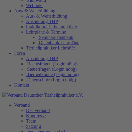
Pinnwand
Weblinks
Aus- & Weiterbildung
Aus- & Weiterbildung
Ausbildung THP
Praktikum-Tierheilpraktiker
Lehrpläne & Termine
Seminardatenbank
Datenbank Lehrpläne
Tierheilpraktiker Lehrhöfe
Foren
Ausbildung THP
Rechtsfragen (Login nötig)
Steuerfragen (Login nötig)
Tierheilkunde (Login nötig)
Datenschutz (Login nötig)
Kontakt
Verband
Der Verband
Kongresse
Team
Satzung
Versicherungsbedarf