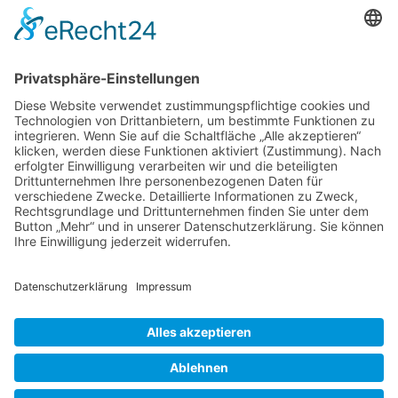
Verband Deutscher Tierheilpraktiker e.V.
Verbandsverwaltung
Am Rosenbraken 12
31547 Loccum
E-Mail
Diese E-Mail-Adresse ist vor Spambots geschützt! Zur Anzeige
muss JavaScript eingeschaltet sein!
Diese E-Mail-Adresse ist vor Spambots geschützt! Zur Anzeige
muss JavaScript eingeschaltet sein!
Telefon Service-Team
Tel: 0261-1349 5200
Tel: 0172-546 19 20
Kontakt
Impressum
Datenschutzerklärung
Der Gesundheitsverband für Tiertherapeuten