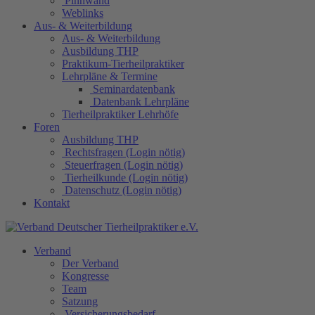
Pinnwand
Weblinks
Aus- & Weiterbildung
Aus- & Weiterbildung
Ausbildung THP
Praktikum-Tierheilpraktiker
Lehrpläne & Termine
Seminardatenbank
Datenbank Lehrpläne
Tierheilpraktiker Lehrhöfe
Foren
Ausbildung THP
Rechtsfragen (Login nötig)
Steuerfragen (Login nötig)
Tierheilkunde (Login nötig)
Datenschutz (Login nötig)
Kontakt
Verband
Der Verband
Kongresse
Team
Satzung
Versicherungsbedarf