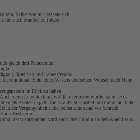
xtrem. Selbst von mir lässt sie sich
n, mir nach draußen zu folgen.
ch gleich drei Planeten im
igkeit.
digkeit, Spieltrieb und Lebensfreude.
rt die emotionale Seite eines Wesens und seinen Wunsch nach Nähe.
 Bezugsperson im Blick zu haben.
en. Auch wenn Leny noch nie wirklich verlassen wurde, kann sie es
nen als Besitzerin geht. Sie ist äußerst sensibel und nimmt auch die
e in der Vergangenheit sicher selbst schon mal vor Schreck
Ihrer Besitzerin.
st sind, desto entspannter wird auch Ihre Hündin an dem Abend sein.