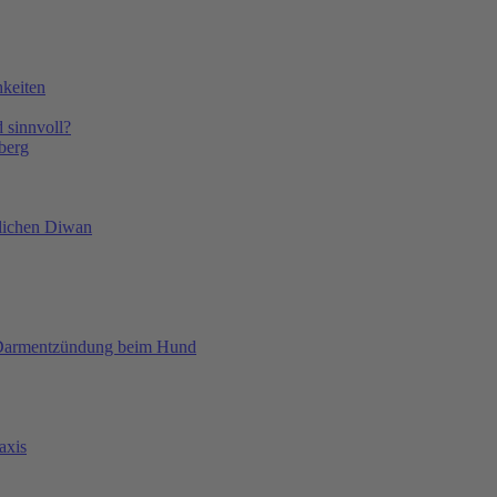
keiten
 sinnvoll?
nberg
hlichen Diwan
rmentzündung beim Hund
axis