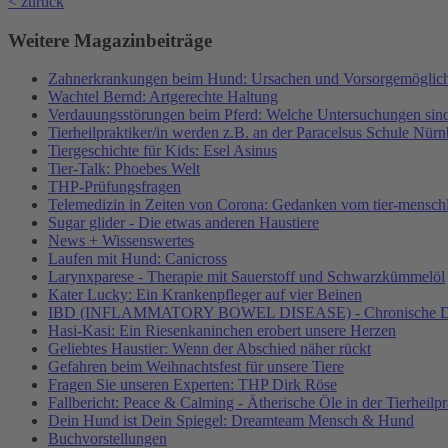
< zurück
Weitere Magazinbeiträge
Zahnerkrankungen beim Hund: Ursachen und Vorsorgemöglich
Wachtel Bernd: Artgerechte Haltung
Verdauungsstörungen beim Pferd: Welche Untersuchungen sind
Tierheilpraktiker/in werden z.B. an der Paracelsus Schule Nür
Tiergeschichte für Kids: Esel Asinus
Tier-Talk: Phoebes Welt
THP-Prüfungsfragen
Telemedizin in Zeiten von Corona: Gedanken vom tier-mensc
Sugar glider - Die etwas anderen Haustiere
News + Wissenswertes
Laufen mit Hund: Canicross
Larynxparese - Therapie mit Sauerstoff und Schwarzkümmelöl
Kater Lucky: Ein Krankenpfleger auf vier Beinen
IBD (INFLAMMATORY BOWEL DISEASE) - Chronische Da
Hasi-Kasi: Ein Riesenkaninchen erobert unsere Herzen
Geliebtes Haustier: Wenn der Abschied näher rückt
Gefahren beim Weihnachtsfest für unsere Tiere
Fragen Sie unseren Experten: THP Dirk Röse
Fallbericht: Peace & Calming - Ätherische Öle in der Tierheilpr
Dein Hund ist Dein Spiegel: Dreamteam Mensch & Hund
Buchvorstellungen