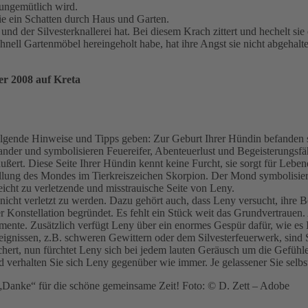
 ungemütlich wird.
ie ein Schatten durch Haus und Garten.
nd der Silvesterknallerei hat. Bei diesem Krach zittert und hechelt sie e
nell Gartenmöbel hereingeholt habe, hat ihre Angst sie nicht abgehalte
r 2008 auf Kreta
lgende Hinweise und Tipps geben: Zur Geburt Ihrer Hündin befanden si
nder und symbolisieren Feuereifer, Abenteuerlust und Begeisterungsfäh
äußert. Diese Seite Ihrer Hündin kennt keine Furcht, sie sorgt für Leben
tellung des Mondes im Tierkreiszeichen Skorpion. Der Mond symbolisie
eicht zu verletzende und misstrauische Seite von Leny.
m nicht verletzt zu werden. Dazu gehört auch, dass Leny versucht, ihre
eser Konstellation begründet. Es fehlt ein Stück weit das Grundvertrau
ente. Zusätzlich verfügt Leny über ein enormes Gespür dafür, wie es Ih
issen, z.B. schweren Gewittern oder dem Silvesterfeuerwerk, sind Si
ert, nun fürchtet Leny sich bei jedem lauten Geräusch um die Gefühle 
nd verhalten Sie sich Leny gegenüber wie immer. Je gelassener Sie selb
e „Danke“ für die schöne gemeinsame Zeit! Foto: © D. Zett – Adobe