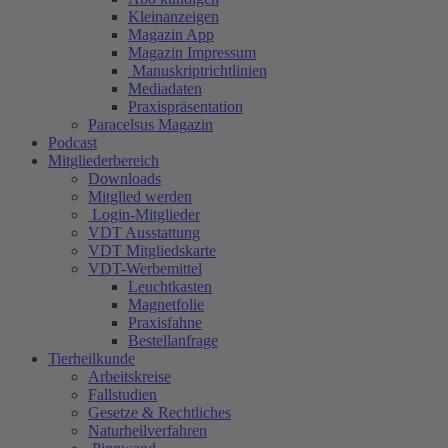
Kleinanzeigen
Magazin App
Magazin Impressum
Manuskriptrichtlinien
Mediadaten
Praxispräsentation
Paracelsus Magazin
Podcast
Mitgliederbereich
Downloads
Mitglied werden
Login-Mitglieder
VDT Ausstattung
VDT Mitgliedskarte
VDT-Werbemittel
Leuchtkasten
Magnetfolie
Praxisfahne
Bestellanfrage
Tierheilkunde
Arbeitskreise
Fallstudien
Gesetze & Rechtliches
Naturheilverfahren