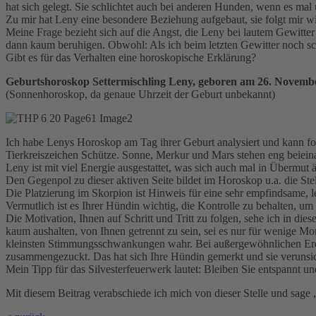
hat sich gelegt. Sie schlichtet auch bei anderen Hunden, wenn es mal
Zu mir hat Leny eine besondere Beziehung aufgebaut, sie folgt mir w
Meine Frage bezieht sich auf die Angst, die Leny bei lautem Gewitter u
dann kaum beruhigen. Obwohl: Als ich beim letzten Gewitter noch sch
Gibt es für das Verhalten eine horoskopische Erklärung?
Geburtshoroskop Settermischling Leny, geboren am 26. Novembe
(Sonnenhoroskop, da genaue Uhrzeit der Geburt unbekannt)
Ich habe Lenys Horoskop am Tag ihrer Geburt analysiert und kann fo
Tierkreiszeichen Schütze. Sonne, Merkur und Mars stehen eng beieina
Leny ist mit viel Energie ausgestattet, was sich auch mal in Übermut 
Den Gegenpol zu dieser aktiven Seite bildet im Horoskop u.a. die S
Die Platzierung im Skorpion ist Hinweis für eine sehr empfindsame, l
Vermutlich ist es Ihrer Hündin wichtig, die Kontrolle zu behalten, u
Die Motivation, Ihnen auf Schritt und Tritt zu folgen, sehe ich in di
kaum aushalten, von Ihnen getrennt zu sein, sei es nur für wenige Mom
kleinsten Stimmungsschwankungen wahr. Bei außergewöhnlichen Ereign
zusammengezuckt. Das hat sich Ihre Hündin gemerkt und sie verunsich
Mein Tipp für das Silvesterfeuerwerk lautet: Bleiben Sie entspannt u
Mit diesem Beitrag verabschiede ich mich von dieser Stelle und sag