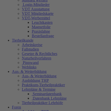
Mitglied werden
Login-Mitglieder
VDT Ausstattung
VDT Mitgliedskarte
VDT-Werbemittel
Leuchtkasten
Magnetfolie
Praxisfahne
Bestellanfrage
Tierheilkunde
Arbeitskreise
Fallstudien
Gesetze & Rechtliches
Naturheilverfahren
Pinnwand
Weblinks
Aus- & Weiterbildung
Aus- & Weiterbildung
Ausbildung THP
Praktikum-Tierheilpraktiker
Lehrpläne & Termine
Seminardatenbank
Datenbank Lehrpläne
Tierheilpraktiker Lehrhöfe
Foren