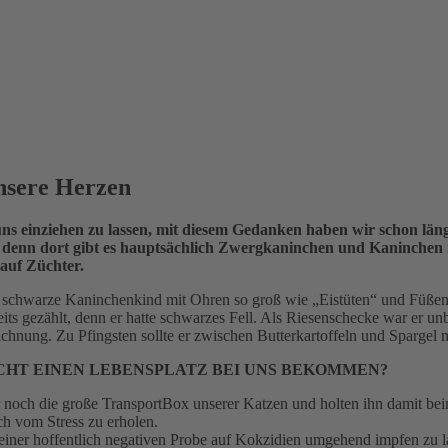
nsere Herzen
ns einziehen zu lassen, mit diesem Gedanken haben wir schon läng
g, denn dort gibt es hauptsächlich Zwergkaninchen und Kaninchen 
auf Züchter.
s schwarze Kaninchenkind mit Ohren so groß wie „Eistüten“ und Füßen
ts gezählt, denn er hatte schwarzes Fell. Als Riesenschecke war er unb
chnung. Zu Pfingsten sollte er zwischen Butterkartoffeln und Spargel 
CHT EINEN LEBENSPLATZ BEI UNS BEKOMMEN?
noch die große TransportBox unserer Katzen und holten ihn damit bei
h vom Stress zu erholen.
einer hoffentlich negativen Probe auf Kokzidien umgehend impfen zu 