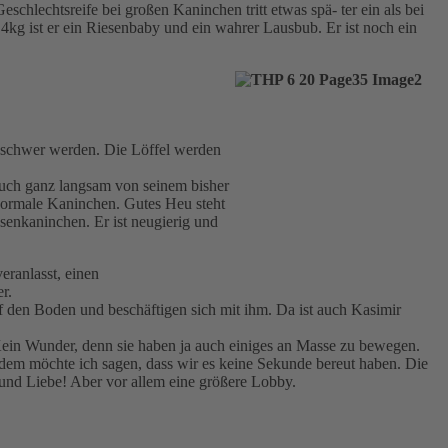
hlechtsreife bei großen Kaninchen tritt etwas spä- ter ein als bei
,4kg ist er ein Riesenbaby und ein wahrer Lausbub. Er ist noch ein
g schwer werden. Die Löffel werden
auch ganz langsam von seinem bisher
 normale Kaninchen. Gutes Heu steht
senkaninchen. Er ist neugierig und
eranlasst, einen
r.
uf den Boden und beschäftigen sich mit ihm. Da ist auch Kasimir
Kein Wunder, denn sie haben ja auch einiges an Masse zu bewegen.
dem möchte ich sagen, dass wir es keine Sekunde bereut haben. Die
 und Liebe! Aber vor allem eine größere Lobby.