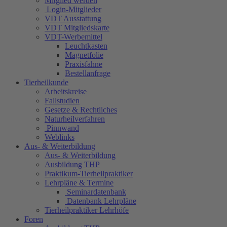
Mitglied werden
Login-Mitglieder
VDT Ausstattung
VDT Mitgliedskarte
VDT-Werbemittel
Leuchtkasten
Magnetfolie
Praxisfahne
Bestellanfrage
Tierheilkunde
Arbeitskreise
Fallstudien
Gesetze & Rechtliches
Naturheilverfahren
Pinnwand
Weblinks
Aus- & Weiterbildung
Aus- & Weiterbildung
Ausbildung THP
Praktikum-Tierheilpraktiker
Lehrpläne & Termine
Seminardatenbank
Datenbank Lehrpläne
Tierheilpraktiker Lehrhöfe
Foren