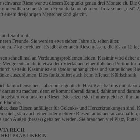
chwarze Riese war zu diesem Zeitpunkt genau drei Monate alt. Die Gesc
 nun endlich seine kleinen Freunde kennenlernen. Trotz seiner „erst“ 2
ft einem dreijährigen Menschenkind gleicht.
 und Sanftmut.
eren Freunde. Sie werden etwa sieben Jahre alt, selten älter.
 ca. 7 kg erreichen. Es gibt aber auch Riesenrassen, die bis zu 12 k
Rassen schnell mal an Verdauungsproblemen leiden. Kasimir wird daher 
ne Menge entspricht in etwa dem Vierfachen einer üblichen Portion für
h verteilt. Kasimir ist ein absolut anhängliches und zutrauliches Rie
Schränke auszuräumen. Dies funktioniert auch beim offenen Kühlschrank.
ich kaninchensicher – aber nur eigentlich. Hasi-Kasi hat uns nun dazu v
“ daraus zu machen, denn er kommt überall darauf, dahinter und darunte
 begeistert von unserem Riesen. Sie setzen sich immer gleich zu ihm a
nd Flamme.
ber, dass Riesen anfälliger für Gelenks- und Herzerkrankungen sind. 
spielt, sich auch einen oder mehrere Riesenkaninchen anzuschaffen, 
s auch Außen (besser) gehalten werden. Sie brauchen viel Platz, Futter
VIA RECH
RHEILPRAKTIKERIN