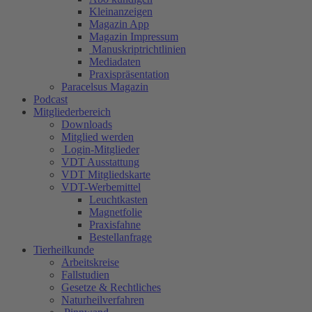
Kleinanzeigen
Magazin App
Magazin Impressum
Manuskriptrichtlinien
Mediadaten
Praxispräsentation
Paracelsus Magazin
Podcast
Mitgliederbereich
Downloads
Mitglied werden
Login-Mitglieder
VDT Ausstattung
VDT Mitgliedskarte
VDT-Werbemittel
Leuchtkasten
Magnetfolie
Praxisfahne
Bestellanfrage
Tierheilkunde
Arbeitskreise
Fallstudien
Gesetze & Rechtliches
Naturheilverfahren