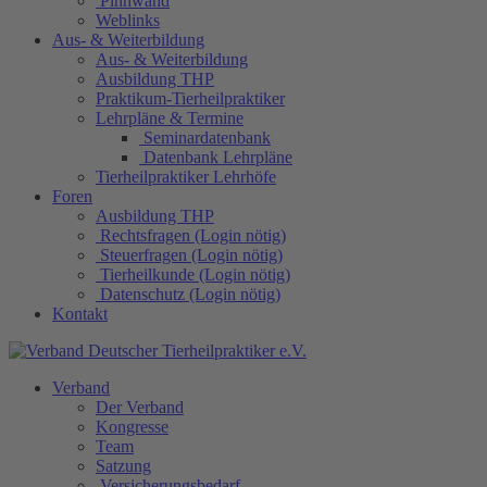
Pinnwand
Weblinks
Aus- & Weiterbildung
Aus- & Weiterbildung
Ausbildung THP
Praktikum-Tierheilpraktiker
Lehrpläne & Termine
Seminardatenbank
Datenbank Lehrpläne
Tierheilpraktiker Lehrhöfe
Foren
Ausbildung THP
Rechtsfragen (Login nötig)
Steuerfragen (Login nötig)
Tierheilkunde (Login nötig)
Datenschutz (Login nötig)
Kontakt
Verband
Der Verband
Kongresse
Team
Satzung
Versicherungsbedarf