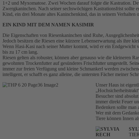
1+2 und Myxomatose. Zwei Wochen darauf folgte die Kastration. Der s
Zwergkaninchen. Nach seiner sechswöchigen Kastrationsfrist sollte er
Kind, ein drei Monate altes Kaninchenkind, das in seinem Verhalten o
EIN KIND MIT DEM NAMEN KASIMIR
Die Eigenschaften von Riesenkaninchen sind Ruhe, Ausgeglichenheit
Jedoch besitzen die Riesen eine kürzere Lebenserwartung als ihre klein
Wenn Hasi-Kasi nach seiner Mutter kommt, wird er ein Endgewicht von
bis zu 17 cm lang.
Riesen gelten als robuster, können aber genauso wie die kleineren 
gewohnten Trockenfutter auf gesünderes Frischfutter umgestellt. Sei
immer zur freien Verfügung und kleine Schmankerl werden zwischendurc
intelligent, er schafft es ganz alleine, die untersten Fächer meiner 
Unser Haus ist eigentl
„Hochsicherheitstrakt
Besucher sind absolut
immer direkt Feuer u
Bedenken sollte man a
Wer mit dem Gedanken 
Tiere können Innen al
SYL
TIE