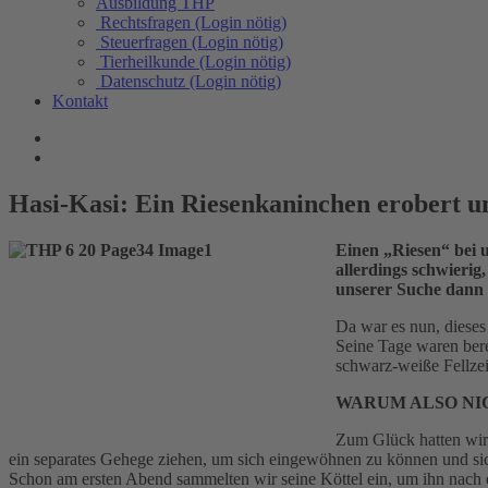
Ausbildung THP
Rechtsfragen (Login nötig)
Steuerfragen (Login nötig)
Tierheilkunde (Login nötig)
Datenschutz (Login nötig)
Kontakt
Hasi-Kasi: Ein Riesenkaninchen erobert u
Einen „Riesen“ bei u
allerdings schwieri
unserer Suche dann 
Da war es nun, diese
Seine Tage waren berei
schwarz-weiße Fellzei
WARUM ALSO NI
Zum Glück hatten wir 
ein separates Gehege ziehen, um sich eingewöhnen zu können und sic
Schon am ersten Abend sammelten wir seine Köttel ein, um ihn nach 