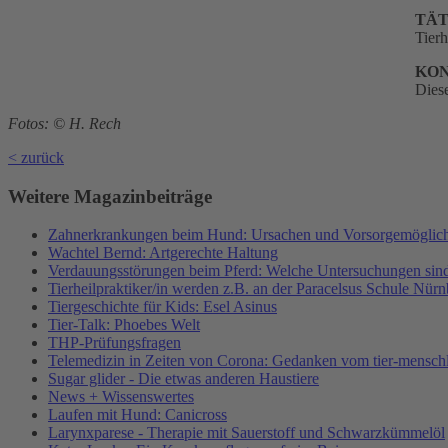
TÄT
Tierh
KO
Diese
Fotos: © H. Rech
< zurück
Weitere Magazinbeiträge
Zahnerkrankungen beim Hund: Ursachen und Vorsorgemöglich
Wachtel Bernd: Artgerechte Haltung
Verdauungsstörungen beim Pferd: Welche Untersuchungen sind
Tierheilpraktiker/in werden z.B. an der Paracelsus Schule Nür
Tiergeschichte für Kids: Esel Asinus
Tier-Talk: Phoebes Welt
THP-Prüfungsfragen
Telemedizin in Zeiten von Corona: Gedanken vom tier-mensc
Sugar glider - Die etwas anderen Haustiere
News + Wissenswertes
Laufen mit Hund: Canicross
Larynxparese - Therapie mit Sauerstoff und Schwarzkümmelöl