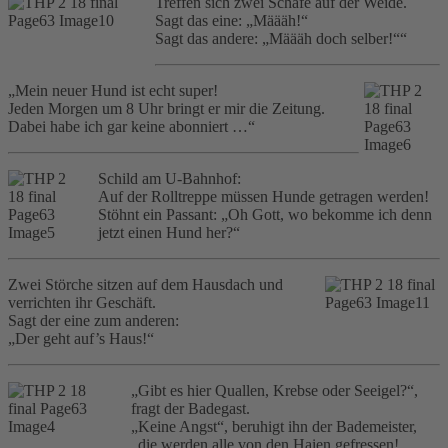
Treffen sich zwei Schafe auf der Weide.
Sagt das eine: „Määäh!“
Sagt das andere: „Määäh doch selber!““
„Mein neuer Hund ist echt super!
Jeden Morgen um 8 Uhr bringt er mir die Zeitung.
Dabei habe ich gar keine abonniert …“
Schild am U-Bahnhof:
Auf der Rolltreppe müssen Hunde getragen werden!
Stöhnt ein Passant: „Oh Gott, wo bekomme ich denn
jetzt einen Hund her?“
Zwei Störche sitzen auf dem Hausdach und
verrichten ihr Geschäft.
Sagt der eine zum anderen:
„Der geht auf’s Haus!“
„Gibt es hier Quallen, Krebse oder Seeigel?“,
fragt der Badegast.
„Keine Angst“, beruhigt ihn der Bademeister,
„die werden alle von den Haien gefressen!