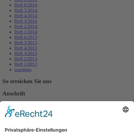
Heft 6/2014
Heft 5/2014
Heft 4/2014
Heft 3/2014
Heft 2/2014
Heft 1/2014
Heft 6/2013
Heft 5/2013
Heft 4/2013
Heft 3/2013
Heft 2/2013
Heft 1/2013
sonstiges
So erreichen Sie uns
Anschrift
Verband Deutscher Tierheilpraktiker e.V.
Verbandsverwaltung
Am Rosenbraken 12
31547 Loccum
E-Mail