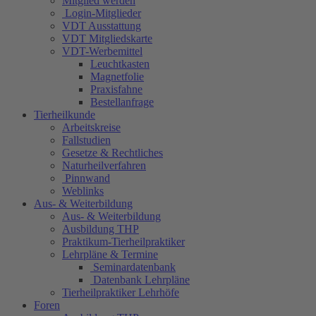
Mitglied werden
Login-Mitglieder
VDT Ausstattung
VDT Mitgliedskarte
VDT-Werbemittel
Leuchtkasten
Magnetfolie
Praxisfahne
Bestellanfrage
Tierheilkunde
Arbeitskreise
Fallstudien
Gesetze & Rechtliches
Naturheilverfahren
Pinnwand
Weblinks
Aus- & Weiterbildung
Aus- & Weiterbildung
Ausbildung THP
Praktikum-Tierheilpraktiker
Lehrpläne & Termine
Seminardatenbank
Datenbank Lehrpläne
Tierheilpraktiker Lehrhöfe
Foren