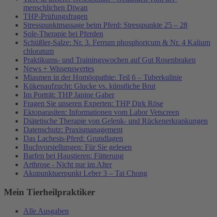
menschlichen Diwan
THP-Prüfungsfragen
Stresspunktmassage beim Pferd: Stresspunkte 25 – 28
Sole-Therapie bei Pferden
Schüßler-Salze: Nr. 3. Ferrum phosphoricum & Nr. 4 Kalium
chloratum
Praktikums- und Trainingswochen auf Gut Rosenbraken
News + Wissenswertes
Miasmen in der Homöopathie: Teil 6 – Tuberkulinie
Kükenaufzucht: Glucke vs. künstliche Brut
Im Porträt: THP Janine Gaber
Fragen Sie unseren Experten: THP Dirk Röse
Ektoparasiten: Informationen vom Labor Vetscreen
Diätetische Therapie von Gelenk- und Rückenerkrankungen
Datenschutz: Praxismanagement
Das Lachesis-Pferd: Grundlagen
Buchvorstellungen: Für Sie gelesen
Barfen bei Haustieren: Fütterung
Arthrose - Nicht nur im Alter
Akupunktuerpunkt Leber 3 – Tai Chong
Mein Tierheilpraktiker
Alle Ausgaben