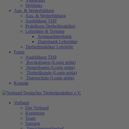
Pinnwand
Weblinks
Aus- & Weiterbildung
Aus- & Weiterbildung
Ausbildung THP
Praktikum-Tierheilpraktiker
Lehrpläne & Termine
Seminardatenbank
Datenbank Lehrpläne
Tierheilpraktiker Lehrhöfe
Foren
Ausbildung THP
Rechtsfragen (Login nötig)
Steuerfragen (Login nötig)
Tierheilkunde (Login nötig)
Datenschutz (Login nötig)
Kontakt
Verband
Der Verband
Kongresse
Team
Satzung
Versicherungsbedarf