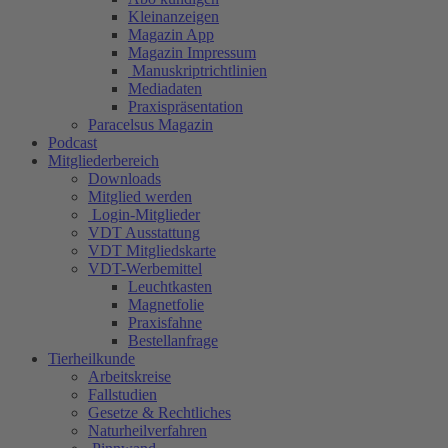
Kleinanzeigen
Magazin App
Magazin Impressum
Manuskriptrichtlinien
Mediadaten
Praxispräsentation
Paracelsus Magazin
Podcast
Mitgliederbereich
Downloads
Mitglied werden
Login-Mitglieder
VDT Ausstattung
VDT Mitgliedskarte
VDT-Werbemittel
Leuchtkasten
Magnetfolie
Praxisfahne
Bestellanfrage
Tierheilkunde
Arbeitskreise
Fallstudien
Gesetze & Rechtliches
Naturheilverfahren