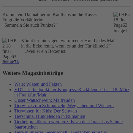
Kommt ein Dalmatiner im Kaufhaus an die Kasse.
Fragt die Verkäuferin:
„Sammeln Sie auch Punkte?“
Könnt ihr mir sagen, warum euer Hund jedes Mal
in die Ecke rennt, wenn es an der Tür klingelt?“
– „Weil er ein Boxer ist!“
< zurück
Weitere Magazinbeiträge
Wale: Wissen und Fakten
VDT Tierheilpraktiker-Kongress: Rückblende 16. – 18. März
in Frankfurt/Main
Unser Wattschwein: Maifreuden
Tierwitze zum Schmunzeln, Weglachen und Wiehern
Tierwissen für Kids: Der Schwan
Tierschutz: Hundeleiden in Rumänien
Tierheilpraktiker/in werden z. B. an der Paracelsus Schule
Saarbrücken
Tiere in unserer Gesellschaft - Gedanken vom tier-