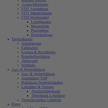
Mitglied werden
Login-Mitglieder
VDT Ausstattung
VDT Mitgliedskarte
VDT-Werbemittel
Leuchtkasten
Magnetfolie
Praxisfahne
Bestellanfrage
Tierheilkunde
Arbeitskreise
Fallstudien
Gesetze & Rechtliches
Naturheilverfahren
Pinnwand
Weblinks
Aus- & Weiterbildung
Aus- & Weiterbildung
Ausbildung THP
Praktikum-Tierheilpraktiker
Lehrpläne & Termine
Seminardatenbank
Datenbank Lehrpläne
Tierheilpraktiker Lehrhöfe
Foren