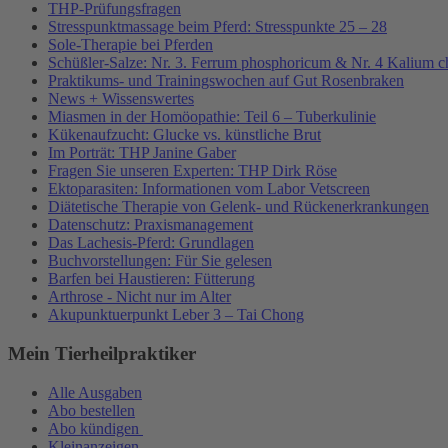
THP-Prüfungsfragen
Stresspunktmassage beim Pferd: Stresspunkte 25 – 28
Sole-Therapie bei Pferden
Schüßler-Salze: Nr. 3. Ferrum phosphoricum & Nr. 4 Kalium c
Praktikums- und Trainingswochen auf Gut Rosenbraken
News + Wissenswertes
Miasmen in der Homöopathie: Teil 6 – Tuberkulinie
Kükenaufzucht: Glucke vs. künstliche Brut
Im Porträt: THP Janine Gaber
Fragen Sie unseren Experten: THP Dirk Röse
Ektoparasiten: Informationen vom Labor Vetscreen
Diätetische Therapie von Gelenk- und Rückenerkrankungen
Datenschutz: Praxismanagement
Das Lachesis-Pferd: Grundlagen
Buchvorstellungen: Für Sie gelesen
Barfen bei Haustieren: Fütterung
Arthrose - Nicht nur im Alter
Akupunktuerpunkt Leber 3 – Tai Chong
Mein Tierheilpraktiker
Alle Ausgaben
Abo bestellen
Abo kündigen
Kleinanzeigen