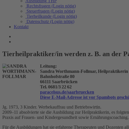
Ausbildung THP
Rechtsfragen (Login nötig)
Steuerfragen (Login nötig)
Tierheilkunde (Login nötig)
Datenschutz (Login nötig)
Kontakt
Tierheilpraktiker/in werden z. B. an der 
Leitung:
Sandra Worthmann-Follmar, Heilpraktikerin
Bahnhofstraße 80
66111 Saarbrücken
Tel. 0681/3 22 62
paracelsus.de/saarbruecken
Diese E-Mail-Adresse ist vor Spambots geschü
Jg. 1973, 3 Kinder. Werbekauffrau und Betriebswirtin.
2009–11 absolvierte sie die Ausbildung zur Heilpraktikerin, es folgte
Praxis auf Frauen- und Kindergesundheit sowie Ernährungscoaching
Für die Ausbildungen hat sie erfahrene Therapeuten und Dozenten alle