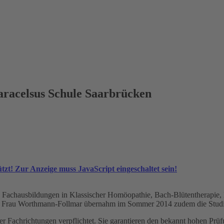
Paracelsus Schule Saarbrücken
tzt! Zur Anzeige muss JavaScript eingeschaltet sein!
n Fachausbildungen in Klassischer Homöopathie, Bach-Blütentherapie, Do
. Frau Worthmann-Follmar übernahm im Sommer 2014 zudem die Studien
r Fachrichtungen verpflichtet. Sie garantieren den bekannt hohen Prüf