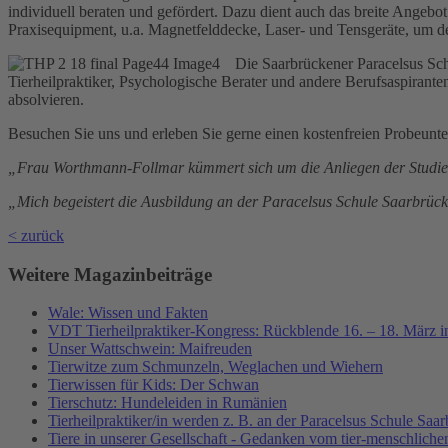
individuell beraten und gefördert. Dazu dient auch das breite Angebot
Praxisequipment, u.a. Magnetfelddecke, Laser- und Tensgeräte, um d
Die Saarbrückener Paracelsus Sch
Tierheilpraktiker, Psychologische Berater und andere Berufsaspira
absolvieren.
Besuchen Sie uns und erleben Sie gerne einen kostenfreien Probeunte
„Frau Worthmann-Follmar kümmert sich um die Anliegen der Studierend
„Mich begeistert die Ausbildung an der Paracelsus Schule Saarbrücke
< zurück
Weitere Magazinbeiträge
Wale: Wissen und Fakten
VDT Tierheilpraktiker-Kongress: Rückblende 16. – 18. März i
Unser Wattschwein: Maifreuden
Tierwitze zum Schmunzeln, Weglachen und Wiehern
Tierwissen für Kids: Der Schwan
Tierschutz: Hundeleiden in Rumänien
Tierheilpraktiker/in werden z. B. an der Paracelsus Schule Saa
Tiere in unserer Gesellschaft - Gedanken vom tier-menschlich