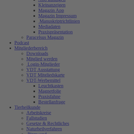
Kleinanzeigen
Magazin App
Magazin Impressum
Manuskriptrichtlinien
Mediadaten
Praxispräsentation
Paracelsus Magazin
Podcast
Mitgliederbereich
Downloads
Mitglied werden
Login-Mitglieder
VDT Ausstattung
VDT Mitgliedskarte
VDT-Werbemittel
Leuchtkasten
Magnetfolie
Praxisfahne
Bestellanfrage
Tierheilkunde
Arbeitskreise
Fallstudien
Gesetze & Rechtliches
Naturheilverfahren