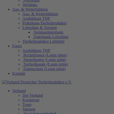
Pinnwand
Weblinks
Aus- & Weiterbildung
Aus- & Weiterbildung
Ausbildung THP
Praktikum-Tierheilpraktiker
Lehrpläne & Termine
Seminardatenbank
Datenbank Lehrpläne
Tierheilpraktiker Lehrhöfe
Foren
Ausbildung THP
Rechtsfragen (Login nötig)
Steuerfragen (Login nötig)
Tierheilkunde (Login nötig)
Datenschutz (Login nötig)
Kontakt
Verband
Der Verband
Kongresse
Team
Satzung
Versicherungsbedarf