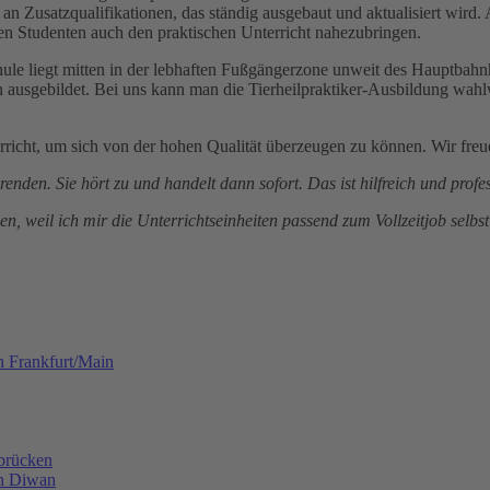
 an Zusatzqualifikationen, das ständig ausgebaut und aktualisiert wird.
en Studenten auch den praktischen Unterricht nahezubringen.
ule liegt mitten in der lebhaften Fußgängerzone unweit des Hauptbahn
nten ausgebildet. Bei uns kann man die Tierheilpraktiker-Ausbildung 
rricht, um sich von der hohen Qualität überzeugen zu können. Wir freu
en. Sie hört zu und handelt dann sofort. Das ist hilfreich und profes
n, weil ich mir die Unterrichtseinheiten passend zum Vollzeitjob selb
n Frankfurt/Main
rbrücken
en Diwan