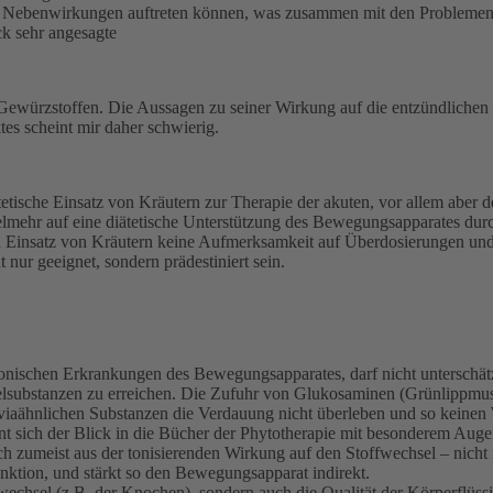
 Nebenwirkungen auftreten können, was zusammen mit den Problemen be
ck sehr angesagte
n Gewürzstoffen. Die Aussagen zu seiner Wirkung auf die entzündlich
es scheint mir daher schwierig.
tetische Einsatz von Kräutern zur Therapie der akuten, vor allem abe
ielmehr auf eine diätetische Unterstützung des Bewegungsapparates durc
Einsatz von Kräutern keine Aufmerksamkeit auf Überdosierungen und T
 nur geeignet, sondern prädestiniert sein.
chronischen Erkrankungen des Bewegungsapparates, darf nicht unterschä
orpelsubstanzen zu erreichen. Die Zufuhr von Glukosaminen (Grünlippmus
oviaähnlichen Substanzen die Verdauung nicht überleben und so keinen 
ohnt sich der Blick in die Bücher der Phytotherapie mit besonderem Aug
ch zumeist aus der tonisierenden Wirkung auf den Stoffwechsel – nicht 
nktion, und stärkt so den Bewegungsapparat indirekt.
fwechsel (z.B. der Knochen), sondern auch die Qualität der Körperflüss