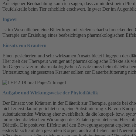
Aus eigener Beobachtung kann ich sagen, dass zumindest beim Pferd
Teufelskralle beim Tier erheblich erschwert. Ingwer Der im Augenbli
Ingwer
ist im Wesentlichen eine Bitterdroge mit vielen scharf schmeckende
Therapie zur Erzielung eines beabsichtigten pharmakologischen Effekt
Einsatz von Kräutern
Einen gesicherten und sehr wirksamen Ansatz bietet hingegen der diä
Hier zielt der Therapeut weniger auf pharmakologische Effekte als v
Im Gegensatz zum pharmakologischen Ansatz muss beim diätetischen 
Unterstützung eingesetzten Kräuter sollten zur Dauerbeifütterung nicht
Aufgabe und Wirkungsweise der Phytodiätetik
Der Einsatz von Kräutern in der Diätetik zur Therapie, gerade bei 
nicht zuerst darauf gerichtet sein, eine Substituierung z.B. von Kn
substituierenden Wirkung eher zweifelhaft, da die knorpel- bzw. syn
indirekten diätetischen Wirkungen der Zutaten gerichtet sein. Hier l
Diätetik. Die positiven Effekte auf den Bewegungsapparat ergeben si
erstreckt sich auf den gesamten Körper, auch auf Leber- und Nierenfu
Wie wir wissen, hängt nicht nur ein gut funktionierender Mineralstof