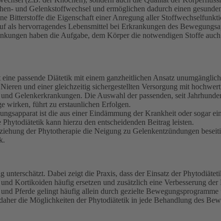
ochen- und Gelenkstoffwechsel und ermöglichen dadurch einen gesund
e Bitterstoffe die Eigenschaft einer Anregung aller Stoffwechselfunkt
Ruf als hervorragendes Lebensmittel bei Erkrankungen des Bewegungsa
rankungen haben die Aufgabe, dem Körper die notwendigen Stoffe auch
ine passende Diätetik mit einem ganzheitlichen Ansatz unumgänglich
ieren und einer gleichzeitig sichergestellten Versorgung mit hochwerti
und Gelenkerkrankungen. Die Auswahl der passenden, seit Jahrhunder
e wirken, führt zu erstaunlichen Erfolgen.
gsapparat ist die aus einer Eindämmung der Krankheit oder sogar ein
hytodiätetik kann hierzu den entscheidenden Beitrag leisten.
eziehung der Phytotherapie die Neigung zu Gelenkentzündungen beseiti
k.
g unterschätzt. Dabei zeigt die Praxis, dass der Einsatz der Phytodiä
eln und Kortikoiden häufig ersetzen und zusätzlich eine Verbesserung 
nd Pferde gelingt häufig allein durch gezielte Bewegungsprogramme un
 daher die Möglichkeiten der Phytodiätetik in jede Behandlung des Be