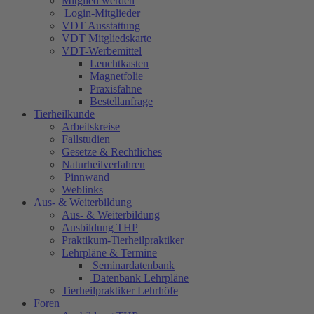
Mitglied werden
Login-Mitglieder
VDT Ausstattung
VDT Mitgliedskarte
VDT-Werbemittel
Leuchtkasten
Magnetfolie
Praxisfahne
Bestellanfrage
Tierheilkunde
Arbeitskreise
Fallstudien
Gesetze & Rechtliches
Naturheilverfahren
Pinnwand
Weblinks
Aus- & Weiterbildung
Aus- & Weiterbildung
Ausbildung THP
Praktikum-Tierheilpraktiker
Lehrpläne & Termine
Seminardatenbank
Datenbank Lehrpläne
Tierheilpraktiker Lehrhöfe
Foren