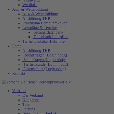
Pinnwand
Weblinks
Aus- & Weiterbildung
Aus- & Weiterbildung
Ausbildung THP
Praktikum-Tierheilpraktiker
Lehrpläne & Termine
Seminardatenbank
Datenbank Lehrpläne
Tierheilpraktiker Lehrhöfe
Foren
Ausbildung THP
Rechtsfragen (Login nötig)
Steuerfragen (Login nötig)
Tierheilkunde (Login nötig)
Datenschutz (Login nötig)
Kontakt
Verband
Der Verband
Kongresse
Team
Satzung
Versicherungsbedarf