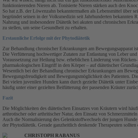
funktionierenden Nieren ab. Tonisierte Nieren stärken auch den Kn
So hat z.B. der Löwenzahn bekanntermaßen als Lebensmittel über sein
begründet seinen in der Volksmedizin seit Jahrhunderten bekannten 
Nahrung und insbesondere Diätetik bei akuten und chronischen Erk
zu stellen, um seine Gesundheit zu erhalten.
Erstaunliche Erfolge mit der Phytodiätetik
Zur Behandlung chronischer Erkrankungen am Bewegungsapparat ist e
Die Verfütterung hochwertiger Zutaten zur Entlastung von Leber und N
Voraussetzung zur Heilung bzw. erheblichen Linderung von Rücken- 
pharmakologischen Eingriff in den Körper – auf diätetischer Grundlag
Wesentlich bei der Behandlung chronischer Erkrankungen am Bewegun
Bewegungsfreudigkeit und Bewegungsmöglichkeit des Patienten. Die P
Bei vielen juvenilen Hunden kann durch gezielte Diätetik unter Einb
häufig unter einer gezielten Beifütterung der passenden Kräuter zurüc
Fazit
Die Möglichkeiten des diätetischen Einsatzes von Kräutern wird häufi
arthrotischer oder arthritischer Natur, den Einsatz von Schmerzmitt
Auch die Normalisierung des Gelenkstoffwechsels der jungen Hunde u
der Phytodiätetik. Gerade ganzheitlich denkende Therapeuten sollten
CHRISTOPH RABANUS