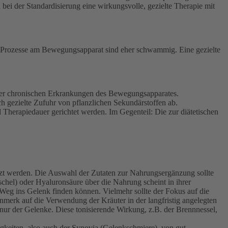
i der Standardisierung eine wirkungsvolle, gezielte Therapie mit
en Prozesse am Bewegungsapparat sind eher schwammig. Eine gezielte
r der chronischen Erkrankungen des Bewegungsapparates.
h gezielte Zufuhr von pflanzlichen Sekundärstoffen ab.
herapiedauer gerichtet werden. Im Gegenteil: Die zur diätetischen
tzt werden. Die Auswahl der Zutaten zur Nahrungsergänzung sollte
chel) oder Hyaluronsäure über die Nahrung scheint in ihrer
Weg ins Gelenk finden können. Vielmehr sollte der Fokus auf die
enmerk auf die Verwendung der Kräuter in der langfristig angelegten
nur der Gelenke. Diese tonisierende Wirkung, z.B. der Brennnessel,
igkeiten, also auch der Synovia (Gelenkschmiere), von gut