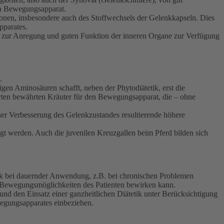
en Bewegungsapparat.
ionen, insbesondere auch des Stoffwechsels der Gelenkkapseln. Dies
pparates.
 zur Anregung und guten Funktion der inneren Organe zur Verfügung
.
gen Aminosäuren schafft, neben der Phytodiätetik, erst die
ten bewährten Kräuter für den Bewegungsapparat, die – ohne
er Verbesserung des Gelenkzustandes resultierende höhere
gt werden. Auch die juvenilen Kreuzgallen beim Pferd bilden sich
tetik bei dauernder Anwendung, z.B. bei chronischen Problemen
der Bewegungsmöglichkeiten des Patienten bewirken kann.
d den Einsatz einer ganzheitlichen Diätetik unter Berücksichtigung
wegungsapparates einbeziehen.