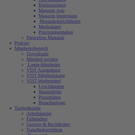
Kleinanzeigen
Magazin App
Magazin Impressum
Manuskriptrichtlinien
Mediadaten
Praxispräsentation
Paracelsus Magazin
Podcast
Mitgliederbereich
Downloads
Mitglied werden
Login-Mitglieder
VDT Ausstattung
VDT Mitgliedskarte
VDT-Werbemittel
Leuchtkasten
Magnetfolie
Praxisfahne
Bestellanfrage
Tierheilkunde
Arbeitskreise
Fallstudien
Gesetze & Rechtliches
Naturheilverfahren