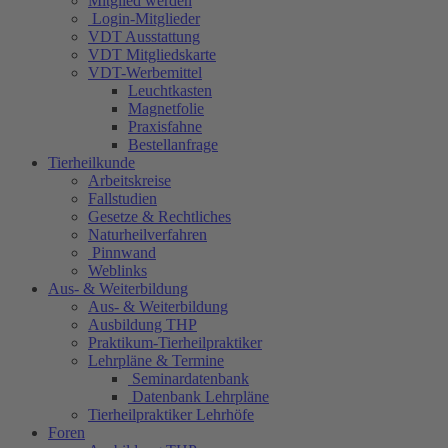
Mitglied werden
Login-Mitglieder
VDT Ausstattung
VDT Mitgliedskarte
VDT-Werbemittel
Leuchtkasten
Magnetfolie
Praxisfahne
Bestellanfrage
Tierheilkunde
Arbeitskreise
Fallstudien
Gesetze & Rechtliches
Naturheilverfahren
Pinnwand
Weblinks
Aus- & Weiterbildung
Aus- & Weiterbildung
Ausbildung THP
Praktikum-Tierheilpraktiker
Lehrpläne & Termine
Seminardatenbank
Datenbank Lehrpläne
Tierheilpraktiker Lehrhöfe
Foren