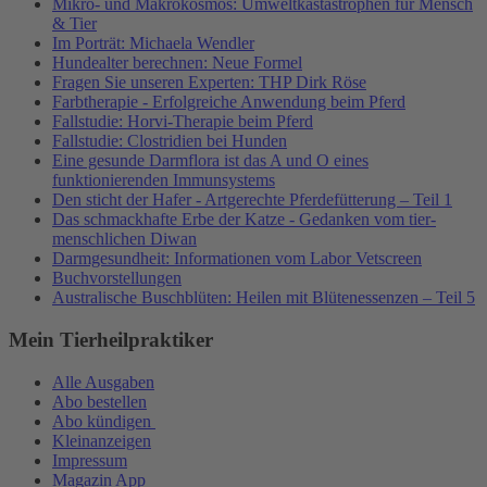
Mikro- und Makrokosmos: Umweltkastastrophen für Mensch
& Tier
Im Porträt: Michaela Wendler
Hundealter berechnen: Neue Formel
Fragen Sie unseren Experten: THP Dirk Röse
Farbtherapie - Erfolgreiche Anwendung beim Pferd
Fallstudie: Horvi-Therapie beim Pferd
Fallstudie: Clostridien bei Hunden
Eine gesunde Darmflora ist das A und O eines
funktionierenden Immunsystems
Den sticht der Hafer - Artgerechte Pferdefütterung – Teil 1
Das schmackhafte Erbe der Katze - Gedanken vom tier-
menschlichen Diwan
Darmgesundheit: Informationen vom Labor Vetscreen
Buchvorstellungen
Australische Buschblüten: Heilen mit Blütenessenzen – Teil 5
Mein Tierheilpraktiker
Alle Ausgaben
Abo bestellen
Abo kündigen
Kleinanzeigen
Impressum
Magazin App