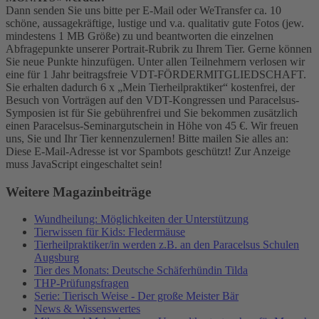
Dann senden Sie uns bitte per E-Mail oder WeTransfer ca. 10
schöne, aussagekräftige, lustige und v.a. qualitativ gute Fotos (jew.
mindestens 1 MB Größe) zu und beantworten die einzelnen
Abfragepunkte unserer Portrait-Rubrik zu Ihrem Tier. Gerne können
Sie neue Punkte hinzufügen. Unter allen Teilnehmern verlosen wir
eine für 1 Jahr beitragsfreie VDT-FÖRDERMITGLIEDSCHAFT.
Sie erhalten dadurch 6 x „Mein Tierheilpraktiker“ kostenfrei, der
Besuch von Vorträgen auf den VDT-Kongressen und Paracelsus-
Symposien ist für Sie gebührenfrei und Sie bekommen zusätzlich
einen Paracelsus-Seminargutschein in Höhe von 45 €. Wir freuen
uns, Sie und Ihr Tier kennenzulernen! Bitte mailen Sie alles an:
Diese E-Mail-Adresse ist vor Spambots geschützt! Zur Anzeige
muss JavaScript eingeschaltet sein!
Weitere Magazinbeiträge
Wundheilung: Möglichkeiten der Unterstützung
Tierwissen für Kids: Fledermäuse
Tierheilpraktiker/in werden z.B. an den Paracelsus Schulen
Augsburg
Tier des Monats: Deutsche Schäferhündin Tilda
THP-Prüfungsfragen
Serie: Tierisch Weise - Der große Meister Bär
News & Wissenswertes