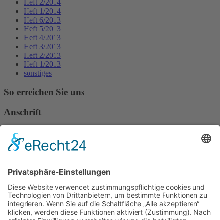
Heft 2/2014
Heft 1/2014
Heft 6/2013
Heft 5/2013
Heft 4/2013
Heft 3/2013
Heft 2/2013
Heft 1/2013
sonstiges
So erreichen Sie uns
Anschrift
Verband Deutscher Tierheilpraktiker e.V.
Verbandsverwaltung
Am Rosenbraken 12
31547 Loccum
E-Mail
Diese E-Mail-Adresse ist vor Spambots geschützt! Zur Anzeige
muss JavaScript eingeschaltet sein!