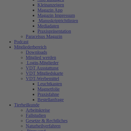
Kleinanzeigen
Magazin App
Magazin Impressum
Manuskriptrichtlinien
Mediadaten
Praxispräsentation
Paracelsus Magazin
Podcast
Mitgliederbereich
Downloads
Mitglied werden
Login-Mitglieder
VDT Ausstattung
VDT Mitgliedskarte
VDT-Werbemittel
Leuchtkasten
Magnetfolie
Praxisfahne
Bestellanfrage
Tierheilkunde
Arbeitskreise
Fallstudien
Gesetze & Rechtliches
Naturheilverfahren