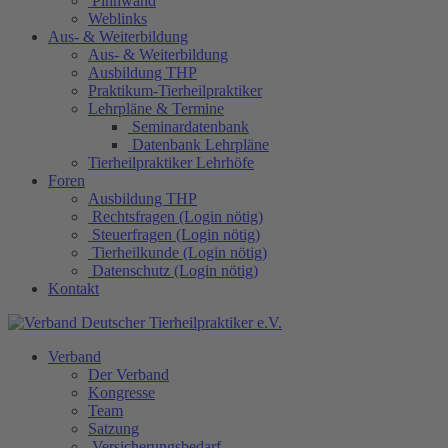
Pinnwand
Weblinks
Aus- & Weiterbildung
Aus- & Weiterbildung
Ausbildung THP
Praktikum-Tierheilpraktiker
Lehrpläne & Termine
Seminardatenbank
Datenbank Lehrpläne
Tierheilpraktiker Lehrhöfe
Foren
Ausbildung THP
Rechtsfragen (Login nötig)
Steuerfragen (Login nötig)
Tierheilkunde (Login nötig)
Datenschutz (Login nötig)
Kontakt
Verband
Der Verband
Kongresse
Team
Satzung
Versicherungsbedarf