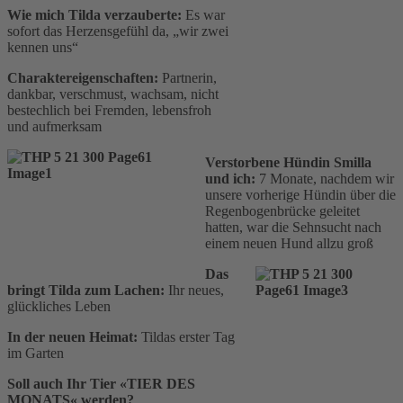
Wie mich Tilda verzauberte:
Es war
sofort das Herzensgefühl da, „wir zwei
kennen uns“
Charaktereigenschaften:
Partnerin,
dankbar, verschmust, wachsam, nicht
bestechlich bei Fremden, lebensfroh
und aufmerksam
Verstorbene Hündin Smilla
und ich:
7 Monate, nachdem wir
unsere vorherige Hündin über die
Regenbogenbrücke geleitet
hatten, war die Sehnsucht nach
einem neuen Hund allzu groß
Das
bringt Tilda zum Lachen:
Ihr neues,
glückliches Leben
In der neuen Heimat:
Tildas erster Tag
im Garten
Soll auch Ihr Tier «TIER DES
MONATS« werden?