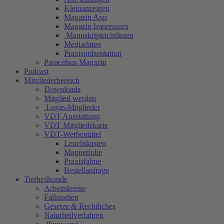
Kleinanzeigen
Magazin App
Magazin Impressum
Manuskriptrichtlinien
Mediadaten
Praxispräsentation
Paracelsus Magazin
Podcast
Mitgliederbereich
Downloads
Mitglied werden
Login-Mitglieder
VDT Ausstattung
VDT Mitgliedskarte
VDT-Werbemittel
Leuchtkasten
Magnetfolie
Praxisfahne
Bestellanfrage
Tierheilkunde
Arbeitskreise
Fallstudien
Gesetze & Rechtliches
Naturheilverfahren