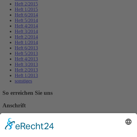
Heft 2/2015
Heft 1/2015
Heft 6/2014
Heft 5/2014
Heft 4/2014
Heft 3/2014
Heft 2/2014
Heft 1/2014
Heft 6/2013
Heft 5/2013
Heft 4/2013
Heft 3/2013
Heft 2/2013
Heft 1/2013
sonstiges
So erreichen Sie uns
Anschrift
Verband Deutscher Tierheilpraktiker e.V.
Verbandsverwaltung
Am Rosenbraken 12
31547 Loccum