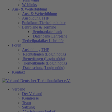
Pinnwand
Weblinks
Aus- & Weiterbildung
Aus- & Weiterbildung
Ausbildung THP
Praktikum-Tierheilpraktiker
Lehrpläne & Termine
Seminardatenbank
Datenbank Lehrpläne
Tierheilpraktiker Lehrhöfe
Foren
Ausbildung THP
Rechtsfragen (Login nötig)
Steuerfragen (Login nötig)
Tierheilkunde (Login nötig)
Datenschutz (Login nötig)
Kontakt
Verband
Der Verband
Kongresse
Team
Satzung
Versicherungsbedarf