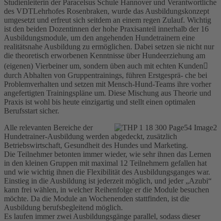
Studienleiterin der Paracelsus Schule Hannover und Verantwortliche
des VDTLehrhofes Rosenbraken, wurde das Ausbildungskonzept
umgesetzt und erfreut sich seitdem an einem regen Zulauf. Wichtig
ist den beiden Dozentinnen der hohe Praxisanteil innerhalb der 16
Ausbildungsmodule, um den angehenden Hundetrainern eine
realitätsnahe Ausbildung zu ermöglichen. Dabei setzen sie nicht nur
die theoretisch erworbenen Kenntnisse über Hundeerziehung am
(eigenen) Vierbeiner um, sondern üben auch mit echten Kunden
durch Abhalten von Gruppentrainings, führen Erstgesprä- che bei
Problemverhalten und setzen mit Mensch-Hund-Teams ihre vorher
angefertigten Trainingspläne um. Diese Mischung aus Theorie und
Praxis ist wohl bis heute einzigartig und stellt einen optimalen
Berufsstart sicher.
Alle relevanten Bereiche der
Hundetrainer-Ausbildung werden abgedeckt, zusätzlich
Betriebswirtschaft, Gesundheit des Hundes und Marketing.
Die Teilnehmer betonten immer wieder, wie sehr ihnen das Lernen
in den kleinen Gruppen mit maximal 12 Teilnehmern gefallen hat
und wie wichtig ihnen die Flexibilität des Ausbildungsganges war.
Einstieg in die Ausbildung ist jederzeit möglich, und jeder „Azubi“
kann frei wählen, in welcher Reihenfolge er die Module besuchen
möchte. Da die Module an Wochenenden stattfinden, ist die
Ausbildung berufsbegleitend möglich.
Es laufen immer zwei Ausbildungsgänge parallel, sodass dieser