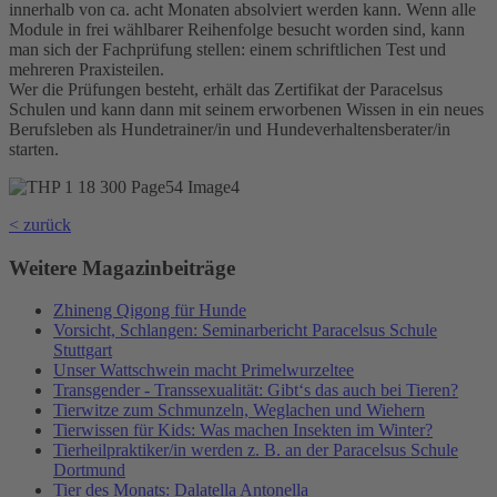
innerhalb von ca. acht Monaten absolviert werden kann. Wenn alle
Module in frei wählbarer Reihenfolge besucht worden sind, kann
man sich der Fachprüfung stellen: einem schriftlichen Test und
mehreren Praxisteilen.
Wer die Prüfungen besteht, erhält das Zertifikat der Paracelsus
Schulen und kann dann mit seinem erworbenen Wissen in ein neues
Berufsleben als Hundetrainer/in und Hundeverhaltensberater/in
starten.
< zurück
Weitere Magazinbeiträge
Zhineng Qigong für Hunde
Vorsicht, Schlangen: Seminarbericht Paracelsus Schule
Stuttgart
Unser Wattschwein macht Primelwurzeltee
Transgender - Transsexualität: Gibt‘s das auch bei Tieren?
Tierwitze zum Schmunzeln, Weglachen und Wiehern
Tierwissen für Kids: Was machen Insekten im Winter?
Tierheilpraktiker/in werden z. B. an der Paracelsus Schule
Dortmund
Tier des Monats: Dalatella Antonella