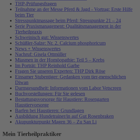
THP-Prüfungsfragen
Teilnahme an der Messe Pferd & Jagd - Vortrag: Erste Hilfe
beim Tier
Stresspunktmassage beim Pferd: Stresspunkte 21 – 24
Serie Praxismanagement: Qualitätsmanagement in der
Tierheilpraxis
Schweinisch gut: Wissenswertes
Schüßler-Salze: Nr. 2. Calcium phosphoricum
News + Wissenswertes
Nachruf: Gisela Ottmüller
Miasmen in der Homöopathie: Teil 5 – Krebs
Im Porträt: THP Reinhold Garbe
Fragen Sie unseren Experten: THP Dirk Röse
Einsamer Stubentiger: Gedanken vom tier-menschlichen
Diwan
Darmgesundheit: Informationen vom Labor Vetscreen
Buchvorstellungen: Für Sie gelesen
Bestattungsvorsorge für Haustiere: Rosengarten
Haustiervorsorge
Barfen bei Haustieren: Grundlagen
Ausbildung Hundetrainer/in auf Gut Rosenbraken
Akupunkturpunkt Magen 36 – Zu San Li
Mein Tierheilpraktiker