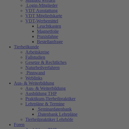
Mitglied werden
Login-Mitglieder
VDT Ausstattung
VDT Mitgliedskarte
VDT-Werbemittel
Leuchtkasten
Magnetfolie
Praxisfahne
Bestellanfrage
Tierheilkunde
Arbeitskreise
Fallstudien
Gesetze & Rechtliches
Naturheilverfahren
Pinnwand
Weblinks
Aus- & Weiterbildung
Aus- & Weiterbildung
Ausbildung THP
Praktikum-Tierheilpraktiker
Lehrpläne & Termine
Seminardatenbank
Datenbank Lehrpläne
Tierheilpraktiker Lehrhöfe
Foren