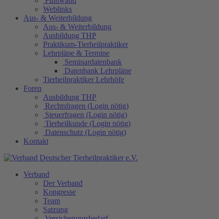
Pinnwand
Weblinks
Aus- & Weiterbildung
Aus- & Weiterbildung
Ausbildung THP
Praktikum-Tierheilpraktiker
Lehrpläne & Termine
Seminardatenbank
Datenbank Lehrpläne
Tierheilpraktiker Lehrhöfe
Foren
Ausbildung THP
Rechtsfragen (Login nötig)
Steuerfragen (Login nötig)
Tierheilkunde (Login nötig)
Datenschutz (Login nötig)
Kontakt
Verband
Der Verband
Kongresse
Team
Satzung
Versicherungsbedarf