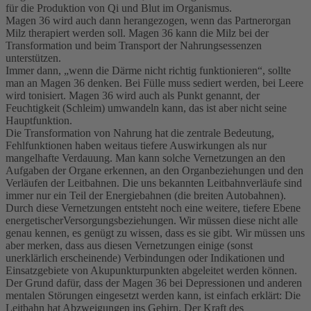
für die Produktion von Qi und Blut im Organismus.
Magen 36 wird auch dann herangezogen, wenn das Partnerorgan
Milz therapiert werden soll. Magen 36 kann die Milz bei der
Transformation und beim Transport der Nahrungsessenzen
unterstützen.
Immer dann, „wenn die Därme nicht richtig funktionieren“, sollte
man an Magen 36 denken. Bei Fülle muss sediert werden, bei Leere
wird tonisiert. Magen 36 wird auch als Punkt genannt, der
Feuchtigkeit (Schleim) umwandeln kann, das ist aber nicht seine
Hauptfunktion.
Die Transformation von Nahrung hat die zentrale Bedeutung,
Fehlfunktionen haben weitaus tiefere Auswirkungen als nur
mangelhafte Verdauung. Man kann solche Vernetzungen an den
Aufgaben der Organe erkennen, an den Organbeziehungen und den
Verläufen der Leitbahnen. Die uns bekannten Leitbahnverläufe sind
immer nur ein Teil der Energiebahnen (die breiten Autobahnen).
Durch diese Vernetzungen entsteht noch eine weitere, tiefere Ebene
energetischerVersorgungsbeziehungen. Wir müssen diese nicht alle
genau kennen, es genügt zu wissen, dass es sie gibt. Wir müssen uns
aber merken, dass aus diesen Vernetzungen einige (sonst
unerklärlich erscheinende) Verbindungen oder Indikationen und
Einsatzgebiete von Akupunkturpunkten abgeleitet werden können.
Der Grund dafür, dass der Magen 36 bei Depressionen und anderen
mentalen Störungen eingesetzt werden kann, ist einfach erklärt: Die
Leitbahn hat Abzweigungen ins Gehirn. Der Kraft des