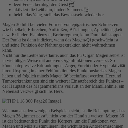
leert Feuer, beruhigt den Geist 
aktiviert die Leitbahn, lindert Schmerz 
belebt das Yang, stellt das Bewusstsein wieder her
Magen 36 hilft bei vielen Formen von epigastrischen Schmerzen
wie Übelkeit, Erbrechen, Aufstoßen, Blä- hungen, Appetitlosigkeit
usw. Er lindert Flatulenzen, Borborygmen, kann Durchfall stoppen.
Der Punkt ist dann indiziert, wenn das Magen-Qi geschwächt ist
und seine Funktion der Nahrungsextraktion nicht wahrnehmen
kann.
Nicht nur die Leitbahnverläufe, auch das Fu-Organ Magen selbst ist
in vielfältiger Weise mit anderen Organfunktionen vernetzt. So
können depressive Erkrankungen, Ärger, Furcht oder Hyperaktivität
ihren Ursprung in einer Fehlfunktion des Funktionskreises Magen
haben und folglich mittels Magen 36 beeinflusst werden. Herzund
Tumorerkrankungen sind ein weiterer Einsatzbereich des Punktes –
der Hauptast des Magenmeridians verläuft an der Mamillenlinie, ein
Nebenast verzweigt sich ins Herz.
Wie man aus den wenigen Beispielen sieht, ist die Behauptung, dass
Magen 36 „immer passt“, nicht von der Hand zu weisen. Magen 36
ist der bedeutendste Punkt des Körpers, um die Funktionen von
Magen und Milz zu stimulieren, die wichtigsten Antriebsmaschinen