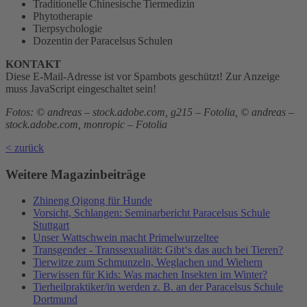
Traditionelle Chinesische Tiermedizin
Phytotherapie
Tierpsychologie
Dozentin der Paracelsus Schulen
KONTAKT
Diese E-Mail-Adresse ist vor Spambots geschützt! Zur Anzeige
muss JavaScript eingeschaltet sein!
Fotos: © andreas – stock.adobe.com, g215 – Fotolia, © andreas –
stock.adobe.com, monropic – Fotolia
< zurück
Weitere Magazinbeiträge
Zhineng Qigong für Hunde
Vorsicht, Schlangen: Seminarbericht Paracelsus Schule
Stuttgart
Unser Wattschwein macht Primelwurzeltee
Transgender - Transsexualität: Gibt‘s das auch bei Tieren?
Tierwitze zum Schmunzeln, Weglachen und Wiehern
Tierwissen für Kids: Was machen Insekten im Winter?
Tierheilpraktiker/in werden z. B. an der Paracelsus Schule
Dortmund