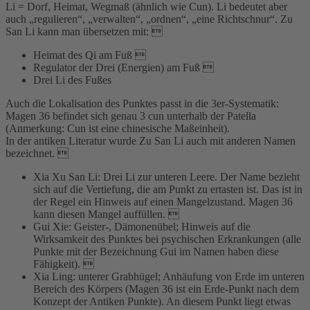
Li = Dorf, Heimat, Wegmaß (ähnlich wie Cun). Li bedeutet aber
auch „regulieren“, „verwalten“, „ordnen“, „eine Richtschnur“. Zu
San Li kann man übersetzen mit: 
Heimat des Qi am Fuß 
Regulator der Drei (Energien) am Fuß 
Drei Li des Fußes
Auch die Lokalisation des Punktes passt in die 3er-Systematik:
Magen 36 befindet sich genau 3 cun unterhalb der Patella
(Anmerkung: Cun ist eine chinesische Maßeinheit).
In der antiken Literatur wurde Zu San Li auch mit anderen Namen
bezeichnet. 
Xia Xu San Li: Drei Li zur unteren Leere. Der Name bezieht
sich auf die Vertiefung, die am Punkt zu ertasten ist. Das ist in
der Regel ein Hinweis auf einen Mangelzustand. Magen 36
kann diesen Mangel auffüllen. 
Gui Xie: Geister-, Dämonenübel; Hinweis auf die
Wirksamkeit des Punktes bei psychischen Erkrankungen (alle
Punkte mit der Bezeichnung Gui im Namen haben diese
Fähigkeit). 
Xia Ling: unterer Grabhügel; Anhäufung von Erde im unteren
Bereich des Körpers (Magen 36 ist ein Erde-Punkt nach dem
Konzept der Antiken Punkte). An diesem Punkt liegt etwas