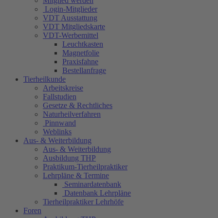
Mitglied werden
Login-Mitglieder
VDT Ausstattung
VDT Mitgliedskarte
VDT-Werbemittel
Leuchtkasten
Magnetfolie
Praxisfahne
Bestellanfrage
Tierheilkunde
Arbeitskreise
Fallstudien
Gesetze & Rechtliches
Naturheilverfahren
Pinnwand
Weblinks
Aus- & Weiterbildung
Aus- & Weiterbildung
Ausbildung THP
Praktikum-Tierheilpraktiker
Lehrpläne & Termine
Seminardatenbank
Datenbank Lehrpläne
Tierheilpraktiker Lehrhöfe
Foren