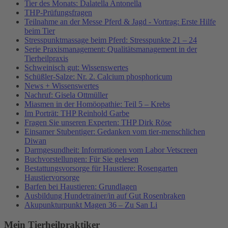
Tier des Monats: Dalatella Antonella
THP-Prüfungsfragen
Teilnahme an der Messe Pferd & Jagd - Vortrag: Erste Hilfe
beim Tier
Stresspunktmassage beim Pferd: Stresspunkte 21 – 24
Serie Praxismanagement: Qualitätsmanagement in der
Tierheilpraxis
Schweinisch gut: Wissenswertes
Schüßler-Salze: Nr. 2. Calcium phosphoricum
News + Wissenswertes
Nachruf: Gisela Ottmüller
Miasmen in der Homöopathie: Teil 5 – Krebs
Im Porträt: THP Reinhold Garbe
Fragen Sie unseren Experten: THP Dirk Röse
Einsamer Stubentiger: Gedanken vom tier-menschlichen
Diwan
Darmgesundheit: Informationen vom Labor Vetscreen
Buchvorstellungen: Für Sie gelesen
Bestattungsvorsorge für Haustiere: Rosengarten
Haustiervorsorge
Barfen bei Haustieren: Grundlagen
Ausbildung Hundetrainer/in auf Gut Rosenbraken
Akupunkturpunkt Magen 36 – Zu San Li
Mein Tierheilpraktiker