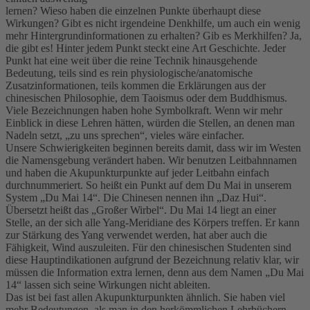
lernen? Wieso haben die einzelnen Punkte überhaupt diese
Wirkungen? Gibt es nicht irgendeine Denkhilfe, um auch ein wenig
mehr Hintergrundinformationen zu erhalten? Gib es Merkhilfen? Ja,
die gibt es! Hinter jedem Punkt steckt eine Art Geschichte. Jeder
Punkt hat eine weit über die reine Technik hinausgehende
Bedeutung, teils sind es rein physiologische/anatomische
Zusatzinformationen, teils kommen die Erklärungen aus der
chinesischen Philosophie, dem Taoismus oder dem Buddhismus.
Viele Bezeichnungen haben hohe Symbolkraft. Wenn wir mehr
Einblick in diese Lehren hätten, würden die Stellen, an denen man
Nadeln setzt, „zu uns sprechen“, vieles wäre einfacher.
Unsere Schwierigkeiten beginnen bereits damit, dass wir im Westen
die Namensgebung verändert haben. Wir benutzen Leitbahnnamen
und haben die Akupunkturpunkte auf jeder Leitbahn einfach
durchnummeriert. So heißt ein Punkt auf dem Du Mai in unserem
System „Du Mai 14“. Die Chinesen nennen ihn „Daz Hui“.
Übersetzt heißt das „Großer Wirbel“. Du Mai 14 liegt an einer
Stelle, an der sich alle Yang-Meridiane des Körpers treffen. Er kann
zur Stärkung des Yang verwendet werden, hat aber auch die
Fähigkeit, Wind auszuleiten. Für den chinesischen Studenten sind
diese Hauptindikationen aufgrund der Bezeichnung relativ klar, wir
müssen die Information extra lernen, denn aus dem Namen „Du Mai
14“ lassen sich seine Wirkungen nicht ableiten.
Das ist bei fast allen Akupunkturpunkten ähnlich. Sie haben viel
mehr Bedeutungen, als man in den herkömmlichen Lehrbüchern