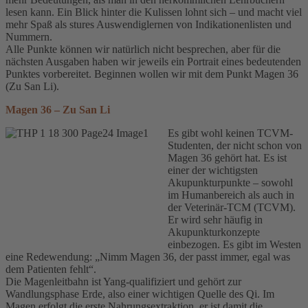
lesen kann. Ein Blick hinter die Kulissen lohnt sich – und macht viel
mehr Spaß als stures Auswendiglernen von Indikationenlisten und
Nummern.
Alle Punkte können wir natürlich nicht besprechen, aber für die
nächsten Ausgaben haben wir jeweils ein Portrait eines bedeutenden
Punktes vorbereitet. Beginnen wollen wir mit dem Punkt Magen 36
(Zu San Li).
Magen 36 – Zu San Li
Es gibt wohl keinen TCVM-
Studenten, der nicht schon von
Magen 36 gehört hat. Es ist
einer der wichtigsten
Akupunkturpunkte – sowohl
im Humanbereich als auch in
der Veterinär-TCM (TCVM).
Er wird sehr häufig in
Akupunkturkonzepte
einbezogen. Es gibt im Westen
eine Redewendung: „Nimm Magen 36, der passt immer, egal was
dem Patienten fehlt“.
Die Magenleitbahn ist Yang-qualifiziert und gehört zur
Wandlungsphase Erde, also einer wichtigen Quelle des Qi. Im
Magen erfolgt die erste Nahrungsextraktion, er ist damit die