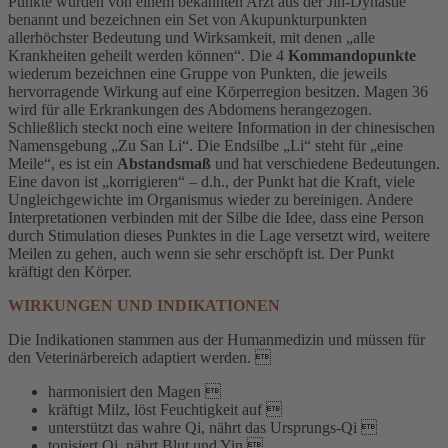
Punkte wurden von einem bekannten Arzt aus der Jin-Dynastie
benannt und bezeichnen ein Set von Akupunkturpunkten
allerhöchster Bedeutung und Wirksamkeit, mit denen „alle
Krankheiten geheilt werden können“. Die 4
Kommandopunkte
wiederum bezeichnen eine Gruppe von Punkten, die jeweils
hervorragende Wirkung auf eine Körperregion besitzen. Magen 36
wird für alle Erkrankungen des Abdomens herangezogen.
Schließlich steckt noch eine weitere Information in der chinesischen
Namensgebung „Zu San Li“. Die Endsilbe „Li“ steht für „eine
Meile“, es ist ein
Abstandsmaß
und hat verschiedene Bedeutungen.
Eine davon ist „korrigieren“ – d.h., der Punkt hat die Kraft, viele
Ungleichgewichte im Organismus wieder zu bereinigen. Andere
Interpretationen verbinden mit der Silbe die Idee, dass eine Person
durch Stimulation dieses Punktes in die Lage versetzt wird, weitere
Meilen zu gehen, auch wenn sie sehr erschöpft ist. Der Punkt
kräftigt den Körper.
WIRKUNGEN UND INDIKATIONEN
Die Indikationen stammen aus der Humanmedizin und müssen für
den Veterinärbereich adaptiert werden. 
harmonisiert den Magen 
kräftigt Milz, löst Feuchtigkeit auf 
unterstützt das wahre Qi, nährt das Ursprungs-Qi 
tonisiert Qi, nährt Blut und Yin 