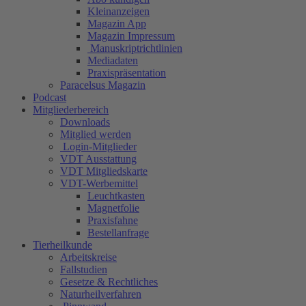
Kleinanzeigen
Magazin App
Magazin Impressum
Manuskriptrichtlinien
Mediadaten
Praxispräsentation
Paracelsus Magazin
Podcast
Mitgliederbereich
Downloads
Mitglied werden
Login-Mitglieder
VDT Ausstattung
VDT Mitgliedskarte
VDT-Werbemittel
Leuchtkasten
Magnetfolie
Praxisfahne
Bestellanfrage
Tierheilkunde
Arbeitskreise
Fallstudien
Gesetze & Rechtliches
Naturheilverfahren