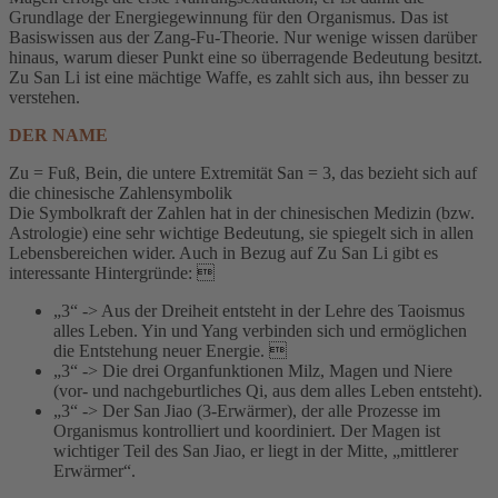
Grundlage der Energiegewinnung für den Organismus. Das ist
Basiswissen aus der Zang-Fu-Theorie. Nur wenige wissen darüber
hinaus, warum dieser Punkt eine so überragende Bedeutung besitzt.
Zu San Li ist eine mächtige Waffe, es zahlt sich aus, ihn besser zu
verstehen.
DER NAME
Zu = Fuß, Bein, die untere Extremität San = 3, das bezieht sich auf
die chinesische Zahlensymbolik
Die Symbolkraft der Zahlen hat in der chinesischen Medizin (bzw.
Astrologie) eine sehr wichtige Bedeutung, sie spiegelt sich in allen
Lebensbereichen wider. Auch in Bezug auf Zu San Li gibt es
interessante Hintergründe: 
„3“ -> Aus der Dreiheit entsteht in der Lehre des Taoismus
alles Leben. Yin und Yang verbinden sich und ermöglichen
die Entstehung neuer Energie. 
„3“ -> Die drei Organfunktionen Milz, Magen und Niere
(vor- und nachgeburtliches Qi, aus dem alles Leben entsteht).
„3“ -> Der San Jiao (3-Erwärmer), der alle Prozesse im
Organismus kontrolliert und koordiniert. Der Magen ist
wichtiger Teil des San Jiao, er liegt in der Mitte, „mittlerer
Erwärmer“.