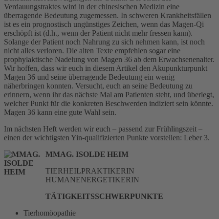
Verdauungstraktes wird in der chinesischen Medizin eine
überragende Bedeutung zugemessen. In schweren Krankheitsfällen
ist es ein prognostisch ungünstiges Zeichen, wenn das Magen-Qi
erschöpft ist (d.h., wenn der Patient nicht mehr fressen kann).
Solange der Patient noch Nahrung zu sich nehmen kann, ist noch
nicht alles verloren. Die alten Texte empfehlen sogar eine
prophylaktische Nadelung von Magen 36 ab dem Erwachsenenalter.
Wir hoffen, dass wir euch in diesem Artikel den Akupunkturpunkt
Magen 36 und seine überragende Bedeutung ein wenig
näherbringen konnten. Versucht, euch an seine Bedeutung zu
erinnern, wenn ihr das nächste Mal am Patienten steht, und überlegt,
welcher Punkt für die konkreten Beschwerden indiziert sein könnte.
Magen 36 kann eine gute Wahl sein.
Im nächsten Heft werden wir euch – passend zur Frühlingszeit –
einen der wichtigsten Yin-qualifizierten Punkte vorstellen: Leber 3.
MMAG. ISOLDE HEIM
TIERHEILPRAKTIKERIN
HUMANENERGETIKERIN
TÄTIGKEITSSCHWERPUNKTE
Tierhomöopathie