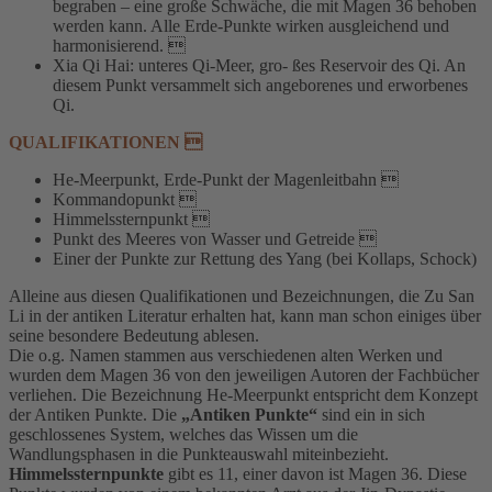
begraben – eine große Schwäche, die mit Magen 36 behoben
werden kann. Alle Erde-Punkte wirken ausgleichend und
harmonisierend. 
Xia Qi Hai: unteres Qi-Meer, gro- ßes Reservoir des Qi. An
diesem Punkt versammelt sich angeborenes und erworbenes
Qi.
QUALIFIKATIONEN 
He-Meerpunkt, Erde-Punkt der Magenleitbahn 
Kommandopunkt 
Himmelssternpunkt 
Punkt des Meeres von Wasser und Getreide 
Einer der Punkte zur Rettung des Yang (bei Kollaps, Schock)
Alleine aus diesen Qualifikationen und Bezeichnungen, die Zu San
Li in der antiken Literatur erhalten hat, kann man schon einiges über
seine besondere Bedeutung ablesen.
Die o.g. Namen stammen aus verschiedenen alten Werken und
wurden dem Magen 36 von den jeweiligen Autoren der Fachbücher
verliehen. Die Bezeichnung He-Meerpunkt entspricht dem Konzept
der Antiken Punkte. Die
„Antiken Punkte“
sind ein in sich
geschlossenes System, welches das Wissen um die
Wandlungsphasen in die Punkteauswahl miteinbezieht.
Himmelssternpunkte
gibt es 11, einer davon ist Magen 36. Diese