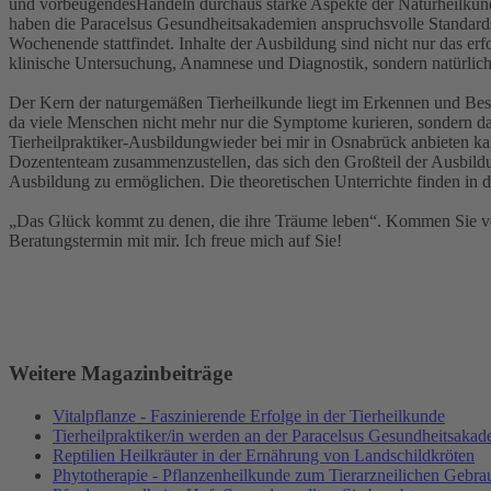
und vorbeugendesHandeln durchaus starke Aspekte der Naturheilkun
haben die Paracelsus Gesundheitsakademien anspruchsvolle Standards f
Wochenende stattfindet. Inhalte der Ausbildung sind nicht nur das e
klinische Untersuchung, Anamnese und Diagnostik, sondern natürlic
Der Kern der naturgemäßen Tierheilkunde liegt im Erkennen und Besei
da viele Menschen nicht mehr nur die Symptome kurieren, sondern das
Tierheilpraktiker-Ausbildungwieder bei mir in Osnabrück anbieten k
Dozententeam zusammenzustellen, das sich den Großteil der Ausbildun
Ausbildung zu ermöglichen. Die theoretischen Unterrichte finden in d
„Das Glück kommt zu denen, die ihre Träume leben“. Kommen Sie vor
Beratungstermin mit mir. Ich freue mich auf Sie!
Weitere Magazinbeiträge
Vitalpflanze - Faszinierende Erfolge in der Tierheilkunde
Tierheilpraktiker/in werden an der Paracelsus Gesundheitsaka
Reptilien Heilkräuter in der Ernährung von Landschildkröten
Phytotherapie - Pflanzenheilkunde zum Tierarzneilichen Gebra