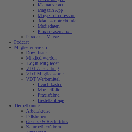
Kleinanzeigen
Magazin App
Magazin Impressum
Manuskriptrichtlinien
Mediadaten
Praxispräsentation
Paracelsus Magazin
Podcast
Mitgliederbereich
Downloads
Mitglied werden
Login-Mitglieder
VDT Ausstattung
VDT Mitgliedskarte
VDT-Werbemittel
Leuchtkasten
Magnetfolie
Praxisfahne
Bestellanfrage
Tierheilkunde
Arbeitskreise
Fallstudien
Gesetze & Rechtliches
Naturheilverfahren