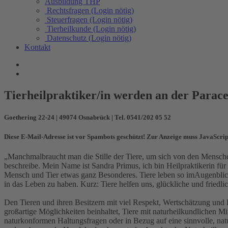
Ausbildung THP
Rechtsfragen (Login nötig)
Steuerfragen (Login nötig)
Tierheilkunde (Login nötig)
Datenschutz (Login nötig)
Kontakt
Tierheilpraktiker/in werden an der Para
Goethering 22-24 | 49074 Osnabrück | Tel. 0541/202 05 52
Diese E-Mail-Adresse ist vor Spambots geschützt! Zur Anzeige muss JavaScript
„Manchmalbraucht man die Stille der Tiere, um sich von den Menschen
beschreibe. Mein Name ist Sandra Primus, ich bin Heilpraktikerin fü
Mensch und Tier etwas ganz Besonderes. Tiere leben so imAugenblick, 
in das Leben zu haben. Kurz: Tiere helfen uns, glückliche und friedl
Den Tieren und ihren Besitzern mit viel Respekt, Wertschätzung und E
großartige Möglichkeiten beinhaltet, Tiere mit naturheilkundlichen Mit
naturkonformen Haltungsfragen oder in Bezug auf eine sinnvolle, natu