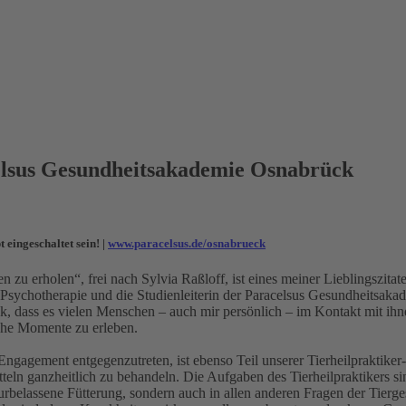
celsus Gesundheitsakademie Osnabrück
 eingeschaltet sein!
|
www.paracelsus.de/osnabrueck
 zu erholen“, frei nach Sylvia Raßloff, ist eines meiner Lieblingszi
r Psychotherapie und die Studienleiterin der Paracelsus Gesundheitsak
dass es vielen Menschen – auch mir persönlich – im Kontakt mit ihnen 
iche Momente zu erleben.
ngagement entgegenzutreten, ist ebenso Teil unserer Tierheilpraktiker
teln ganzheitlich zu behandeln. Die Aufgaben des Tierheilpraktikers sind
rbelassene Fütterung, sondern auch in allen anderen Fragen der Tierge