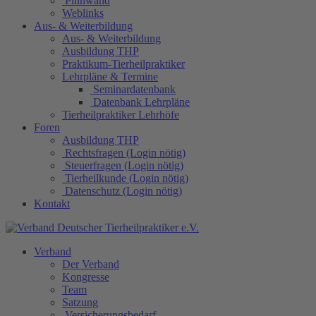
Pinnwand
Weblinks
Aus- & Weiterbildung
Aus- & Weiterbildung
Ausbildung THP
Praktikum-Tierheilpraktiker
Lehrpläne & Termine
Seminardatenbank
Datenbank Lehrpläne
Tierheilpraktiker Lehrhöfe
Foren
Ausbildung THP
Rechtsfragen (Login nötig)
Steuerfragen (Login nötig)
Tierheilkunde (Login nötig)
Datenschutz (Login nötig)
Kontakt
Verband
Der Verband
Kongresse
Team
Satzung
Versicherungsbedarf