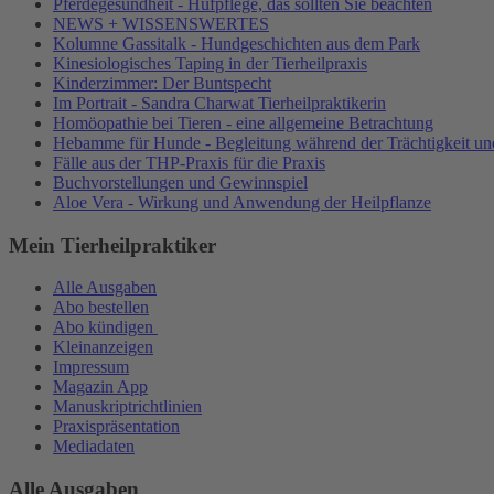
Pferdegesundheit - Hufpflege, das sollten Sie beachten
NEWS + WISSENSWERTES
Kolumne Gassitalk - Hundgeschichten aus dem Park
Kinesiologisches Taping in der Tierheilpraxis
Kinderzimmer: Der Buntspecht
Im Portrait - Sandra Charwat Tierheilpraktikerin
Homöopathie bei Tieren - eine allgemeine Betrachtung
Hebamme für Hunde - Begleitung während der Trächtigkeit un
Fälle aus der THP-Praxis für die Praxis
Buchvorstellungen und Gewinnspiel
Aloe Vera - Wirkung und Anwendung der Heilpflanze
Mein Tierheilpraktiker
Alle Ausgaben
Abo bestellen
Abo kündigen
Kleinanzeigen
Impressum
Magazin App
Manuskriptrichtlinien
Praxispräsentation
Mediadaten
Alle Ausgaben