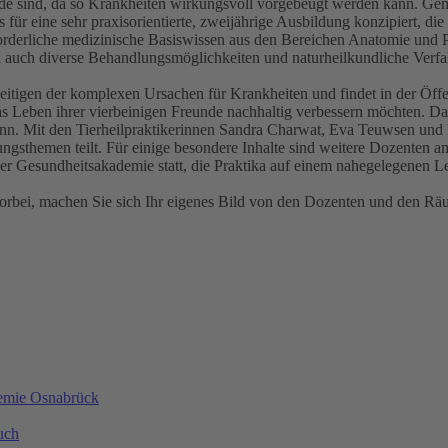
de sind, da so Krankheiten wirkungsvoll vorgebeugt werden kann. Ge
ür eine sehr praxisorientierte, zweijährige Ausbildung konzipiert, die 
rforderliche medizinische Basiswissen aus den Bereichen Anatomie und P
h auch diverse Behandlungsmöglichkeiten und naturheilkundliche Verfa
tigen der komplexen Ursachen für Krankheiten und findet in der Öffent
 Leben ihrer vierbeinigen Freunde nachhaltig verbessern möchten. Daher
ann. Mit den Tierheilpraktikerinnen Sandra Charwat, Eva Teuwsen und 
gsthemen teilt. Für einige besondere Inhalte sind weitere Dozenten am
er Gesundheitsakademie statt, die Praktika auf einem nahegelegenen Le
bei, machen Sie sich Ihr eigenes Bild von den Dozenten und den Räum
demie Osnabrück
uch