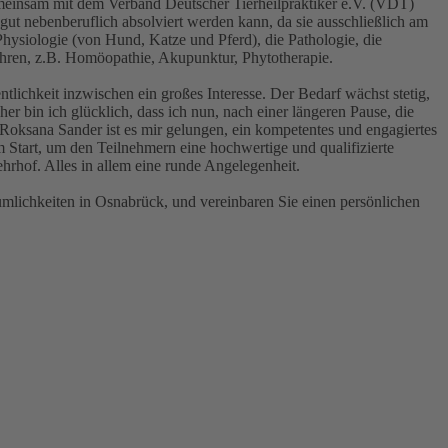
meinsam mit dem Verband Deutscher Tierheilpraktiker e.V. (VDT)
gut nebenberuflich absolviert werden kann, da sie ausschließlich am
hysiologie (von Hund, Katze und Pferd), die Pathologie, die
hren, z.B. Homöopathie, Akupunktur, Phytotherapie.
lichkeit inzwischen ein großes Interesse. Der Bedarf wächst stetig,
 bin ich glücklich, dass ich nun, nach einer längeren Pause, die
Roksana Sander ist es mir gelungen, ein kompetentes und engagiertes
 Start, um den Teilnehmern eine hochwertige und qualifizierte
hrhof. Alles in allem eine runde Angelegenheit.
lichkeiten in Osnabrück, und vereinbaren Sie einen persönlichen