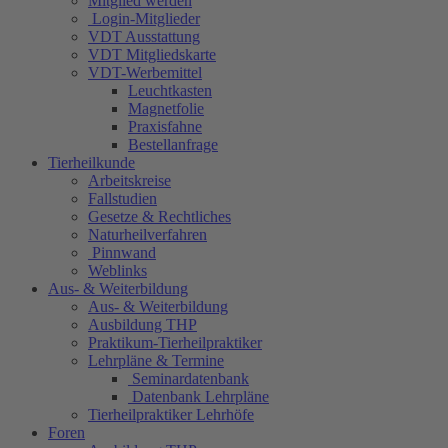
Mitglied werden
Login-Mitglieder
VDT Ausstattung
VDT Mitgliedskarte
VDT-Werbemittel
Leuchtkasten
Magnetfolie
Praxisfahne
Bestellanfrage
Tierheilkunde
Arbeitskreise
Fallstudien
Gesetze & Rechtliches
Naturheilverfahren
Pinnwand
Weblinks
Aus- & Weiterbildung
Aus- & Weiterbildung
Ausbildung THP
Praktikum-Tierheilpraktiker
Lehrpläne & Termine
Seminardatenbank
Datenbank Lehrpläne
Tierheilpraktiker Lehrhöfe
Foren