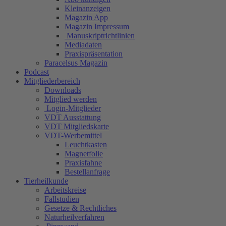
Kleinanzeigen
Magazin App
Magazin Impressum
Manuskriptrichtlinien
Mediadaten
Praxispräsentation
Paracelsus Magazin
Podcast
Mitgliederbereich
Downloads
Mitglied werden
Login-Mitglieder
VDT Ausstattung
VDT Mitgliedskarte
VDT-Werbemittel
Leuchtkasten
Magnetfolie
Praxisfahne
Bestellanfrage
Tierheilkunde
Arbeitskreise
Fallstudien
Gesetze & Rechtliches
Naturheilverfahren