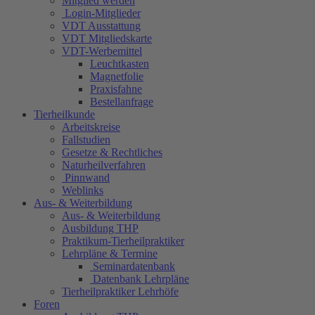
Mitglied werden
Login-Mitglieder
VDT Ausstattung
VDT Mitgliedskarte
VDT-Werbemittel
Leuchtkasten
Magnetfolie
Praxisfahne
Bestellanfrage
Tierheilkunde
Arbeitskreise
Fallstudien
Gesetze & Rechtliches
Naturheilverfahren
Pinnwand
Weblinks
Aus- & Weiterbildung
Aus- & Weiterbildung
Ausbildung THP
Praktikum-Tierheilpraktiker
Lehrpläne & Termine
Seminardatenbank
Datenbank Lehrpläne
Tierheilpraktiker Lehrhöfe
Foren