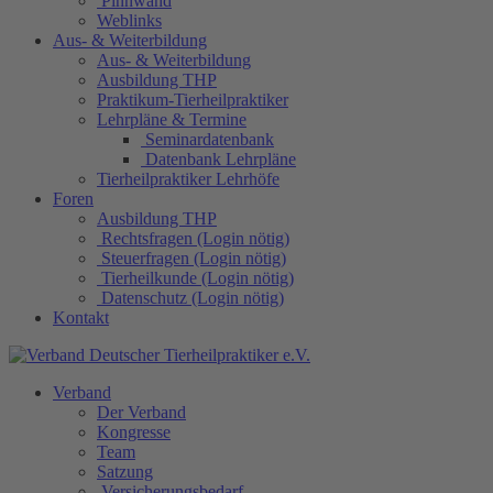
Pinnwand
Weblinks
Aus- & Weiterbildung
Aus- & Weiterbildung
Ausbildung THP
Praktikum-Tierheilpraktiker
Lehrpläne & Termine
Seminardatenbank
Datenbank Lehrpläne
Tierheilpraktiker Lehrhöfe
Foren
Ausbildung THP
Rechtsfragen (Login nötig)
Steuerfragen (Login nötig)
Tierheilkunde (Login nötig)
Datenschutz (Login nötig)
Kontakt
Verband
Der Verband
Kongresse
Team
Satzung
Versicherungsbedarf