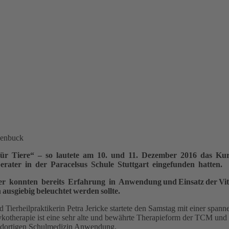
teenbuck
ür Tiere“ – so lautete am 10. und 11. Dezember 2016 das Ku
erater in der Paracelsus Schule Stuttgart eingefunden hatten.
r konnten bereits Erfahrung in Anwendung und Einsatz der Vitalp
ausgiebig beleuchtet werden sollte.
d Tierheilpraktikerin Petra Jericke startete den Samstag mit einer span
ykotherapie ist eine sehr alte und bewährte Therapieform der TCM und
r dortigen Schulmedizin Anwendung.