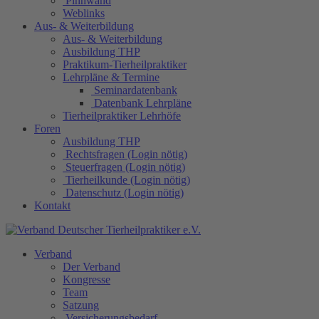
Pinnwand
Weblinks
Aus- & Weiterbildung
Aus- & Weiterbildung
Ausbildung THP
Praktikum-Tierheilpraktiker
Lehrpläne & Termine
Seminardatenbank
Datenbank Lehrpläne
Tierheilpraktiker Lehrhöfe
Foren
Ausbildung THP
Rechtsfragen (Login nötig)
Steuerfragen (Login nötig)
Tierheilkunde (Login nötig)
Datenschutz (Login nötig)
Kontakt
Verband
Der Verband
Kongresse
Team
Satzung
Versicherungsbedarf