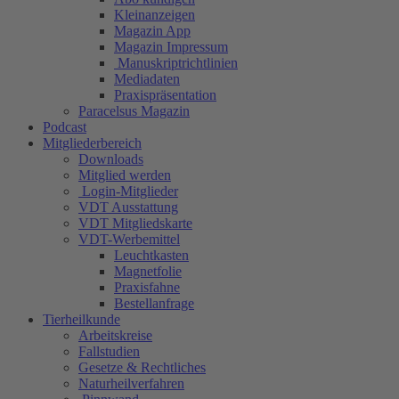
Kleinanzeigen
Magazin App
Magazin Impressum
Manuskriptrichtlinien
Mediadaten
Praxispräsentation
Paracelsus Magazin
Podcast
Mitgliederbereich
Downloads
Mitglied werden
Login-Mitglieder
VDT Ausstattung
VDT Mitgliedskarte
VDT-Werbemittel
Leuchtkasten
Magnetfolie
Praxisfahne
Bestellanfrage
Tierheilkunde
Arbeitskreise
Fallstudien
Gesetze & Rechtliches
Naturheilverfahren