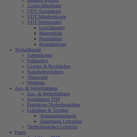
Mitglied werden
Login-Mitglieder
VDT Ausstattung
VDT Mitgliedskarte
VDT-Werbemittel
Leuchtkasten
Magnetfolie
Praxisfahne
Bestellanfrage
Tierheilkunde
Arbeitskreise
Fallstudien
Gesetze & Rechtliches
Naturheilverfahren
Pinnwand
Weblinks
Aus- & Weiterbildung
Aus- & Weiterbildung
Ausbildung THP
Praktikum-Tierheilpraktiker
Lehrpläne & Termine
Seminardatenbank
Datenbank Lehrpläne
Tierheilpraktiker Lehrhöfe
Foren