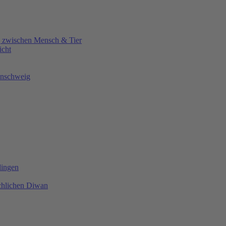
 zwischen Mensch & Tier
icht
aunschweig
lingen
chlichen Diwan