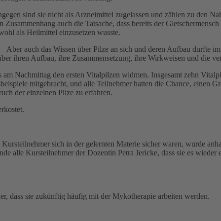
ngegen sind sie nicht als Arzneimittel zugelassen und zählen zu den Na
en Zusammenhang auch die Tatsache, dass bereits der Gletschermensch Ö
 wohl als Heilmittel einzusetzen wusste.
Aber auch das Wissen über Pilze an sich und deren Aufbau durfte im 
h über ihren Aufbau, ihre Zusammensetzung, ihre Wirkweisen und die v
its am Nachmittag den ersten Vitalpilzen widmen. Insgesamt zehn Vita
eispiele mitgebracht, und alle Teilnehmer hatten die Chance, einen Gr
ch der einzelnen Pilze zu erfahren.
rkostet.
steilnehmer sich in der gelernten Materie sicher waren, wurde anhand 
nde alle Kursteilnehmer der Dozentin Petra Jericke, dass sie es wieder e
er, dass sie zukünftig häufig mit der Mykotherapie arbeiten werden.