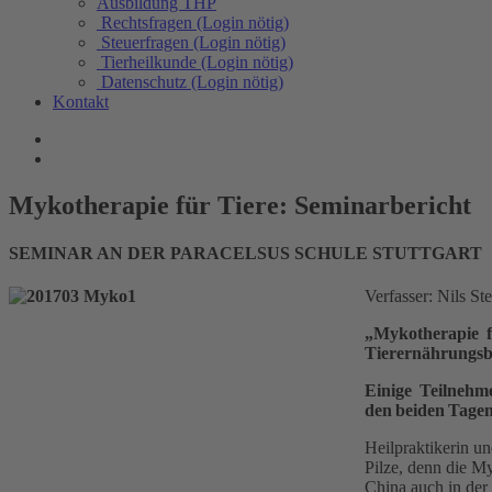
Ausbildung THP
Rechtsfragen (Login nötig)
Steuerfragen (Login nötig)
Tierheilkunde (Login nötig)
Datenschutz (Login nötig)
Kontakt
Mykotherapie für Tiere: Seminarbericht
SEMINAR AN DER PARACELSUS SCHULE STUTTGART
Verfasser: Nils S
„Mykotherapie f
Tierernährungsb
Einige Teilnehme
den beiden Tagen 
Heilpraktikerin un
Pilze, denn die M
China auch in de