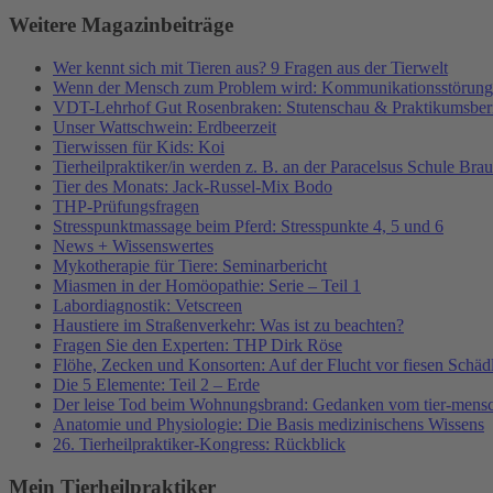
Weitere Magazinbeiträge
Wer kennt sich mit Tieren aus? 9 Fragen aus der Tierwelt
Wenn der Mensch zum Problem wird: Kommunikationsstörung
VDT-Lehrhof Gut Rosenbraken: Stutenschau & Praktikumsber
Unser Wattschwein: Erdbeerzeit
Tierwissen für Kids: Koi
Tierheilpraktiker/in werden z. B. an der Paracelsus Schule Br
Tier des Monats: Jack-Russel-Mix Bodo
THP-Prüfungsfragen
Stresspunktmassage beim Pferd: Stresspunkte 4, 5 und 6
News + Wissenswertes
Mykotherapie für Tiere: Seminarbericht
Miasmen in der Homöopathie: Serie – Teil 1
Labordiagnostik: Vetscreen
Haustiere im Straßenverkehr: Was ist zu beachten?
Fragen Sie den Experten: THP Dirk Röse
Flöhe, Zecken und Konsorten: Auf der Flucht vor fiesen Schäd
Die 5 Elemente: Teil 2 – Erde
Der leise Tod beim Wohnungsbrand: Gedanken vom tier-mens
Anatomie und Physiologie: Die Basis medizinischens Wissens
26. Tierheilpraktiker-Kongress: Rückblick
Mein Tierheilpraktiker