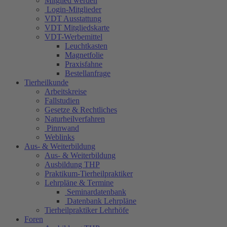
Mitglied werden
Login-Mitglieder
VDT Ausstattung
VDT Mitgliedskarte
VDT-Werbemittel
Leuchtkasten
Magnetfolie
Praxisfahne
Bestellanfrage
Tierheilkunde
Arbeitskreise
Fallstudien
Gesetze & Rechtliches
Naturheilverfahren
Pinnwand
Weblinks
Aus- & Weiterbildung
Aus- & Weiterbildung
Ausbildung THP
Praktikum-Tierheilpraktiker
Lehrpläne & Termine
Seminardatenbank
Datenbank Lehrpläne
Tierheilpraktiker Lehrhöfe
Foren