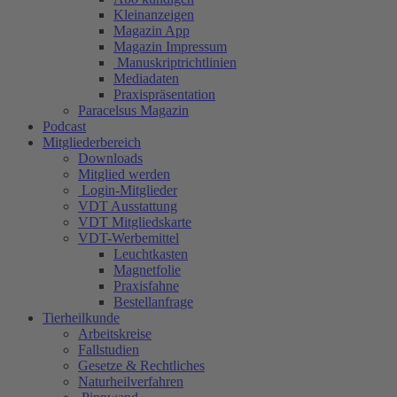
Kleinanzeigen
Magazin App
Magazin Impressum
Manuskriptrichtlinien
Mediadaten
Praxispräsentation
Paracelsus Magazin
Podcast
Mitgliederbereich
Downloads
Mitglied werden
Login-Mitglieder
VDT Ausstattung
VDT Mitgliedskarte
VDT-Werbemittel
Leuchtkasten
Magnetfolie
Praxisfahne
Bestellanfrage
Tierheilkunde
Arbeitskreise
Fallstudien
Gesetze & Rechtliches
Naturheilverfahren