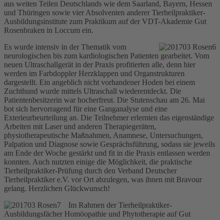
aus weiten Teilen Deutschlands wie dem Saarland, Bayern, Hessen
und Thüringen sowie vier Absolventen anderer Tierheilpraktiker-
Ausbildungsinstitute zum Praktikum auf der VDT-Akademie Gut
Rosenbraken in Loccum ein.
Es wurde intensiv in der Thematik vom
neurologischen bis zum kardiologischen Patienten gearbeitet. Vom
neuen Ultraschallgerät in der Praxis profitierten alle, denn hier
werden im Farbdoppler Herzklappen und Organstrukturen
dargestellt. Ein angeblich nicht vorhandener Hoden bei einem
Zuchthund wurde mittels Ultraschall wiederentdeckt. Die
Patientenbesitzerin war hocherfreut. Die Stutenschau am 26. Mai
bot sich hervorragend für eine Ganganalyse und eine
Exterieurbeurteilung an. Die Teilnehmer erlernten das eigenständige
Arbeiten mit Laser und anderen Therapiegeräten,
physiotherapeutische Maßnahmen, Anamnese, Untersuchungen,
Palpation und Diagnose sowie Gesprächsführung, sodass sie jeweils
am Ende der Woche gestärkt und fit in die Praxis entlassen werden
konnten. Auch nutzten einige die Möglichkeit, die praktische
Tierheilpraktiker-Prüfung durch den Verband Deutscher
Tierheilpraktiker e.V. vor Ort abzulegen, was ihnen mit Bravour
gelang. Herzlichen Glückwunsch!
Im Rahmen der Tierheilpraktiker-
Ausbildungsfächer Homöopathie und Phytotherapie auf Gut