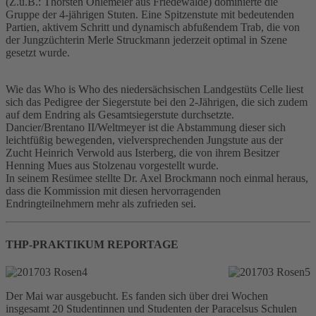
(Z.u.B.: Thorsten Ohlemeier aus Friedewalde) dominierte die
Gruppe der 4-jährigen Stuten. Eine Spitzenstute mit bedeutenden
Partien, aktivem Schritt und dynamisch abfußendem Trab, die von
der Jungzüchterin Merle Struckmann jederzeit optimal in Szene
gesetzt wurde.
Wie das Who is Who des niedersächsischen Landgestüts Celle liest
sich das Pedigree der Siegerstute bei den 2-Jährigen, die sich zudem
auf dem Endring als Gesamtsiegerstute durchsetzte.
Dancier/Brentano II/Weltmeyer ist die Abstammung dieser sich
leichtfüßig bewegenden, vielversprechenden Jungstute aus der
Zucht Heinrich Verwold aus Isterberg, die von ihrem Besitzer
Henning Mues aus Stolzenau vorgestellt wurde.
In seinem Resümee stellte Dr. Axel Brockmann noch einmal heraus,
dass die Kommission mit diesen hervorragenden
Endringteilnehmern mehr als zufrieden sei.
THP-PRAKTIKUM REPORTAGE
Der Mai war ausgebucht. Es fanden sich über drei Wochen
insgesamt 20 Studentinnen und Studenten der Paracelsus Schulen