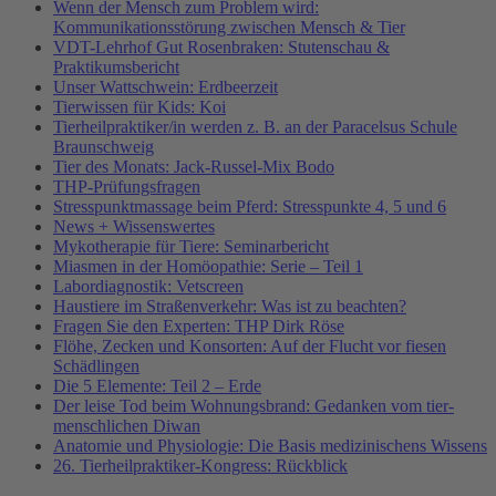
Wenn der Mensch zum Problem wird:
Kommunikationsstörung zwischen Mensch & Tier
VDT-Lehrhof Gut Rosenbraken: Stutenschau &
Praktikumsbericht
Unser Wattschwein: Erdbeerzeit
Tierwissen für Kids: Koi
Tierheilpraktiker/in werden z. B. an der Paracelsus Schule
Braunschweig
Tier des Monats: Jack-Russel-Mix Bodo
THP-Prüfungsfragen
Stresspunktmassage beim Pferd: Stresspunkte 4, 5 und 6
News + Wissenswertes
Mykotherapie für Tiere: Seminarbericht
Miasmen in der Homöopathie: Serie – Teil 1
Labordiagnostik: Vetscreen
Haustiere im Straßenverkehr: Was ist zu beachten?
Fragen Sie den Experten: THP Dirk Röse
Flöhe, Zecken und Konsorten: Auf der Flucht vor fiesen
Schädlingen
Die 5 Elemente: Teil 2 – Erde
Der leise Tod beim Wohnungsbrand: Gedanken vom tier-
menschlichen Diwan
Anatomie und Physiologie: Die Basis medizinischens Wissens
26. Tierheilpraktiker-Kongress: Rückblick