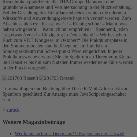
Rosenbraken praktizierte die THP-Gruppe Hannover eine
gründliche Anamnese und Voruntersuchung in der Nutztierhaltung.
Bei der Gestaltung des Heilpflanzenbeetes konnten die erlernten
Wirkstoffe und Anwendungsgebiete haptisch vertieft werden. Zum
Abschluss hieß es: „Klasse war´s! – Richtig schön! – Mann, was
haben wir gelernt! – Kann ich nur empfehlen! – Spannend, jeden
Tag etwas Neues! – Einzigartig in Deutschland! – Wir besuchen
Euch zum VDT-Kongress im Oktober!“ Die Praktikumsplätze in
den Sommermonaten sind heiß begehrt. Im Juni ist ein
Sonderpraktikum mit Schwerpunkt Pferd eingerichtet. In jeder
Praktikumswoche erwartet Sie ein Spektrum an Tieren vom Klein-
und Haustier bis hin zum Nutztier. Immer wieder neue Fälle werden
in der Praxis vorgestellt.
Terminanfragen und Buchung über
Diese E-Mail-Adresse ist vor
Spambots geschützt! Zur Anzeige muss JavaScript eingeschaltet
sein!
< zurück
Weitere Magazinbeiträge
Wer kennt sich mit Tieren aus? 9 Fragen aus der Tierwelt