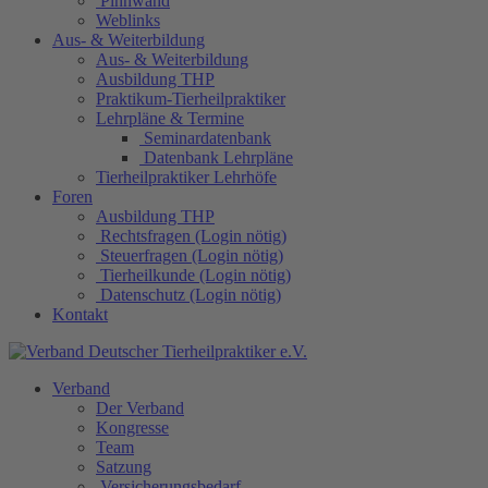
Pinnwand
Weblinks
Aus- & Weiterbildung
Aus- & Weiterbildung
Ausbildung THP
Praktikum-Tierheilpraktiker
Lehrpläne & Termine
Seminardatenbank
Datenbank Lehrpläne
Tierheilpraktiker Lehrhöfe
Foren
Ausbildung THP
Rechtsfragen (Login nötig)
Steuerfragen (Login nötig)
Tierheilkunde (Login nötig)
Datenschutz (Login nötig)
Kontakt
Verband
Der Verband
Kongresse
Team
Satzung
Versicherungsbedarf