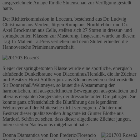
ausgezeichnete Anlage für die Stutenschau zur Verfügung gestellt
hatte.
Der Richterkommission in Loccum, bestehend aus Dr. Ludwig
Christmann aus Verden, Jürgen Rump aus Norddrebber und Dr.
Axel Brockmann aus Celle, stellten sich 27 Stuten in dressur- und
springbetonten Klassen zur Musterung. Insgesamt wurde an diesem
Tag 15 Mal ein 1a-Preis verliehen und neun Stuten erhielten die
Hannoversche Prämienanwartschaft.
Sieger der springbetonten Klasse wurde eine sportliche, energisch
abfußende Dunkelbraune von Diacontinus/Heraldik, die ihr Züchter
und Besitzer Horst Söffker jun. aus Kleinenwieden selbst vorstellte.
Sir Donnerhall/Weltmeyer, so lautet die Abstammung der
harmonischen, mit ausgezeichneten Bewegungen ausgestatteten und
überaus eleganten Siegerstute, der dressurbetonten Dreijährigen. Sie
konnte ganz offensichtlich die Blutführung des legendären
Weltmeyer auf der Mutterseite nicht verleugnen. Züchter und
Besitzer dieser qualitätsvollen Jungstute ist Günter Blöthe aus
Mardorf. Schön zu sehen, dass dieser altgediente Züchter jungen,
interessierten Nachwuchs mitgebracht hatte.
Donna Diamantica von Don Frederic/Florencio