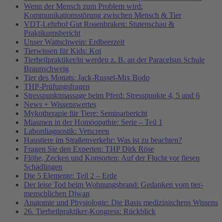
Wenn der Mensch zum Problem wird:
Kommunikationsstörung zwischen Mensch & Tier
VDT-Lehrhof Gut Rosenbraken: Stutenschau &
Praktikumsbericht
Unser Wattschwein: Erdbeerzeit
Tierwissen für Kids: Koi
Tierheilpraktiker/in werden z. B. an der Paracelsus Schule
Braunschweig
Tier des Monats: Jack-Russel-Mix Bodo
THP-Prüfungsfragen
Stresspunktmassage beim Pferd: Stresspunkte 4, 5 und 6
News + Wissenswertes
Mykotherapie für Tiere: Seminarbericht
Miasmen in der Homöopathie: Serie – Teil 1
Labordiagnostik: Vetscreen
Haustiere im Straßenverkehr: Was ist zu beachten?
Fragen Sie den Experten: THP Dirk Röse
Flöhe, Zecken und Konsorten: Auf der Flucht vor fiesen
Schädlingen
Die 5 Elemente: Teil 2 – Erde
Der leise Tod beim Wohnungsbrand: Gedanken vom tier-
menschlichen Diwan
Anatomie und Physiologie: Die Basis medizinischens Wissens
26. Tierheilpraktiker-Kongress: Rückblick