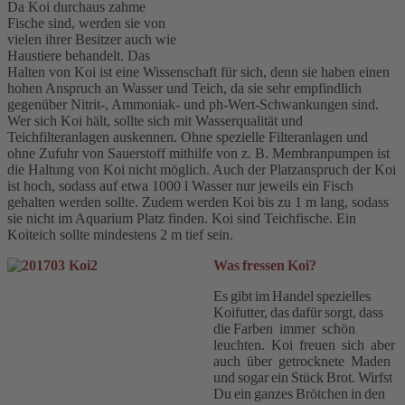
Da Koi durchaus zahme
Fische sind, werden sie von
vielen ihrer Besitzer auch wie
Haustiere behandelt. Das
Halten von Koi ist eine Wissenschaft für sich, denn sie haben einen
hohen Anspruch an Wasser und Teich, da sie sehr empfindlich
gegenüber Nitrit-, Ammoniak- und ph-Wert-Schwankungen sind.
Wer sich Koi hält, sollte sich mit Wasserqualität und
Teichfilteranlagen auskennen. Ohne spezielle Filteranlagen und
ohne Zufuhr von Sauerstoff mithilfe von z. B. Membranpumpen ist
die Haltung von Koi nicht möglich. Auch der Platzanspruch der Koi
ist hoch, sodass auf etwa 1000 l Wasser nur jeweils ein Fisch
gehalten werden sollte. Zudem werden Koi bis zu 1 m lang, sodass
sie nicht im Aquarium Platz finden. Koi sind Teichfische. Ein
Koiteich sollte mindestens 2 m tief sein.
Was fressen Koi?
Es gibt im Handel spezielles
Koifutter, das dafür sorgt, dass
die Farben immer schön
leuchten. Koi freuen sich aber
auch über getrocknete Maden
und sogar ein Stück Brot. Wirfst
Du ein ganzes Brötchen in den