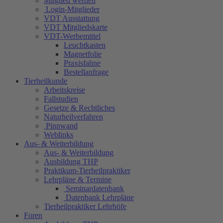
Mitglied werden
Login-Mitglieder
VDT Ausstattung
VDT Mitgliedskarte
VDT-Werbemittel
Leuchtkasten
Magnetfolie
Praxisfahne
Bestellanfrage
Tierheilkunde
Arbeitskreise
Fallstudien
Gesetze & Rechtliches
Naturheilverfahren
Pinnwand
Weblinks
Aus- & Weiterbildung
Aus- & Weiterbildung
Ausbildung THP
Praktikum-Tierheilpraktiker
Lehrpläne & Termine
Seminardatenbank
Datenbank Lehrpläne
Tierheilpraktiker Lehrhöfe
Foren