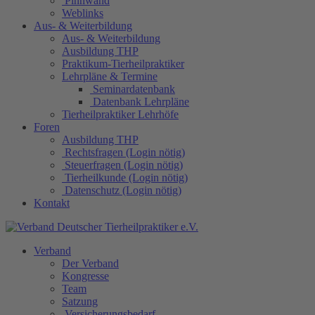
Pinnwand
Weblinks
Aus- & Weiterbildung
Aus- & Weiterbildung
Ausbildung THP
Praktikum-Tierheilpraktiker
Lehrpläne & Termine
Seminardatenbank
Datenbank Lehrpläne
Tierheilpraktiker Lehrhöfe
Foren
Ausbildung THP
Rechtsfragen (Login nötig)
Steuerfragen (Login nötig)
Tierheilkunde (Login nötig)
Datenschutz (Login nötig)
Kontakt
Verband
Der Verband
Kongresse
Team
Satzung
Versicherungsbedarf