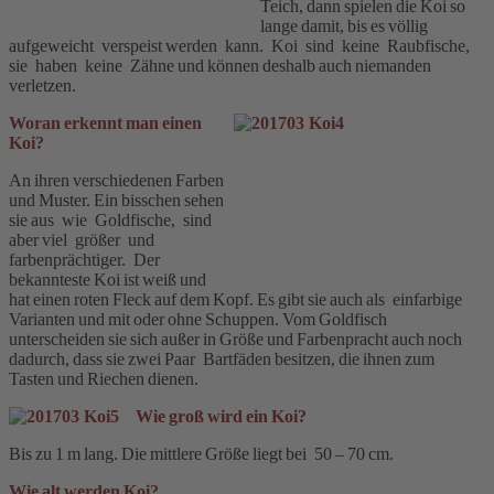
Teich, dann spielen die Koi so
lange damit, bis es völlig
aufgeweicht verspeist werden kann. Koi sind keine Raubfische,
sie haben keine Zähne und können deshalb auch niemanden
verletzen.
Woran erkennt man einen
Koi?
An ihren verschiedenen Farben
und Muster. Ein bisschen sehen
sie aus wie Goldfische, sind
aber viel größer und
farbenprächtiger. Der
bekannteste Koi ist weiß und
hat einen roten Fleck auf dem Kopf. Es gibt sie auch als einfarbige
Varianten und mit oder ohne Schuppen. Vom Goldfisch
unterscheiden sie sich außer in Größe und Farbenpracht auch noch
dadurch, dass sie zwei Paar Bartfäden besitzen, die ihnen zum
Tasten und Riechen dienen.
Wie groß wird ein Koi?
Bis zu 1 m lang. Die mittlere Größe liegt bei 50 – 70 cm.
Wie alt werden Koi?