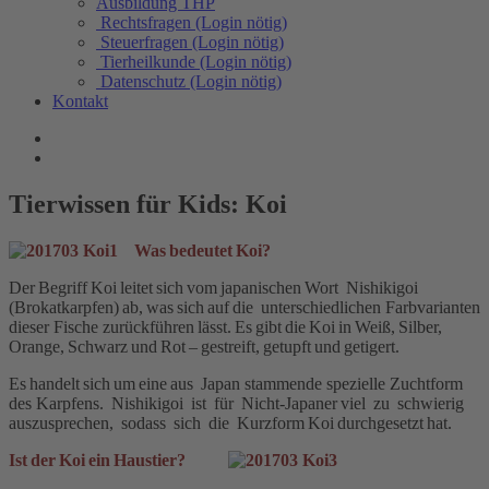
Ausbildung THP
Rechtsfragen (Login nötig)
Steuerfragen (Login nötig)
Tierheilkunde (Login nötig)
Datenschutz (Login nötig)
Kontakt
Tierwissen für Kids: Koi
Was bedeutet Koi?
Der Begriff Koi leitet sich vom japanischen Wort Nishikigoi
(Brokatkarpfen) ab, was sich auf die unterschiedlichen Farbvarianten
dieser Fische zurückführen lässt. Es gibt die Koi in Weiß, Silber,
Orange, Schwarz und Rot – gestreift, getupft und getigert.
Es handelt sich um eine aus Japan stammende spezielle Zuchtform
des Karpfens. Nishikigoi ist für Nicht-Japaner viel zu schwierig
auszusprechen, sodass sich die Kurzform Koi durchgesetzt hat.
Ist der Koi ein Haustier?