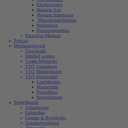
Kleinanzeigen
Magazin App
Magazin Impressum
Manuskriptrichtlinien
Mediadaten
Praxispräsentation
Paracelsus Magazin
Podcast
Mitgliederbereich
Downloads
Mitglied werden
Login-Mitglieder
VDT Ausstattung
VDT Mitgliedskarte
VDT-Werbemittel
Leuchtkasten
Magnetfolie
Praxisfahne
Bestellanfrage
Tierheilkunde
Arbeitskreise
Fallstudien
Gesetze & Rechtliches
Naturheilverfahren