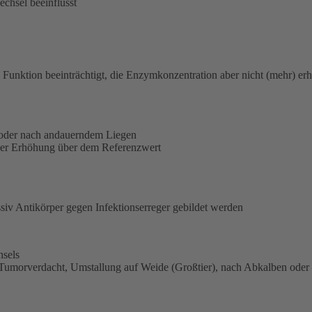
chsel beeinflusst
t
 Funktion beeinträchtigt, die Enzymkonzentration aber nicht (mehr) er
 oder nach andauerndem Liegen
cher Erhöhung über dem Referenzwert
v Antikörper gegen Infektionserreger gebildet werden
hsels
 Tumorverdacht, Umstallung auf Weide (Großtier), nach Abkalben oder n