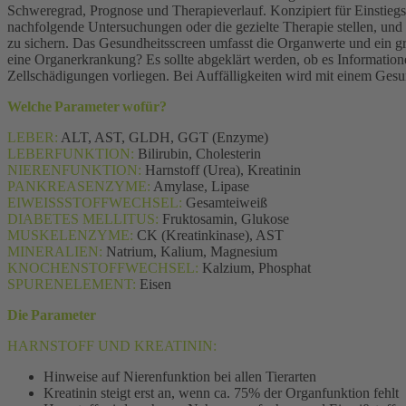
Schweregrad, Prognose und Therapieverlauf. Konzipiert für Einstiegs
nachfolgende Untersuchungen oder die gezielte Therapie stellen, und
zu sichern. Das Gesundheitsscreen umfasst die Organwerte und ein gr
eine Organerkrankung? Es sollte abgeklärt werden, ob es Informationen
Zellschädigungen vorliegen. Bei Auffälligkeiten wird mit einem Gesun
Welche Parameter wofür?
LEBER:
ALT, AST, GLDH, GGT (Enzyme)
LEBERFUNKTION:
Bilirubin, Cholesterin
NIERENFUNKTION:
Harnstoff (Urea), Kreatinin
PANKREASENZYME:
Amylase, Lipase
EIWEISSSTOFFWECHSEL:
Gesamteiweiß
DIABETES MELLITUS:
Fruktosamin, Glukose
MUSKELENZYME:
CK (Kreatinkinase), AST
MINERALIEN:
Natrium, Kalium, Magnesium
KNOCHENSTOFFWECHSEL:
Kalzium, Phosphat
SPURENELEMENT:
Eisen
Die Parameter
HARNSTOFF UND KREATININ:
Hinweise auf Nierenfunktion bei allen Tierarten
Kreatinin steigt erst an, wenn ca. 75% der Organfunktion fehlt