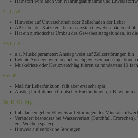
Harnstoff wird auch von Nahrungsaufnahme und Eiweißstoffwe
ALT, AP
Hinweise auf Unversehrtheit oder Zellschaden der Leber
AP ist bei der Katze erst bei massivsten Gewebeschäden erhöh
Hat ein zirrhotischer Umbau des Gewebes stattgefunden, ist die
AST, CK
u.a. Muskelparameter; Anstieg weist auf Zellzerstörungen hin
Leichte Anstiege werden auch nachgewiesen nach Injektionen
Muskelrisse oder Kreuzverschlag führen zu mindestens 10-fa
Eiweiß
Maß für Leberfunktion, fällt aber erst sehr spät!
Anstieg im Rahmen chronischer Entzündungen, z.B. wenn massi
Na, K, Ca, Mg
Imbalancen geben Hinweis auf Störungen des Mineralstoffwec
Verändert besonders bei Wasserverlust (Durchfall, Erbrechen),
erst Wochen später)
Hinweis auf endokrine Störungen