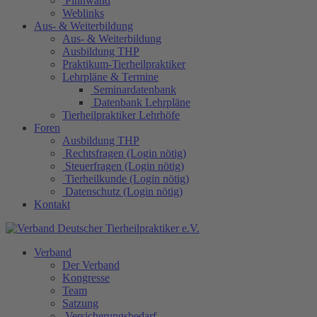
Pinnwand
Weblinks
Aus- & Weiterbildung
Aus- & Weiterbildung
Ausbildung THP
Praktikum-Tierheilpraktiker
Lehrpläne & Termine
Seminardatenbank
Datenbank Lehrpläne
Tierheilpraktiker Lehrhöfe
Foren
Ausbildung THP
Rechtsfragen (Login nötig)
Steuerfragen (Login nötig)
Tierheilkunde (Login nötig)
Datenschutz (Login nötig)
Kontakt
Verband
Der Verband
Kongresse
Team
Satzung
Versicherungsbedarf