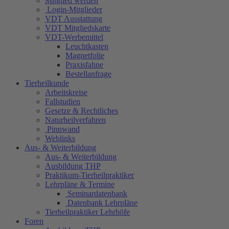
Mitglied werden
Login-Mitglieder
VDT Ausstattung
VDT Mitgliedskarte
VDT-Werbemittel
Leuchtkasten
Magnetfolie
Praxisfahne
Bestellanfrage
Tierheilkunde
Arbeitskreise
Fallstudien
Gesetze & Rechtliches
Naturheilverfahren
Pinnwand
Weblinks
Aus- & Weiterbildung
Aus- & Weiterbildung
Ausbildung THP
Praktikum-Tierheilpraktiker
Lehrpläne & Termine
Seminardatenbank
Datenbank Lehrpläne
Tierheilpraktiker Lehrhöfe
Foren