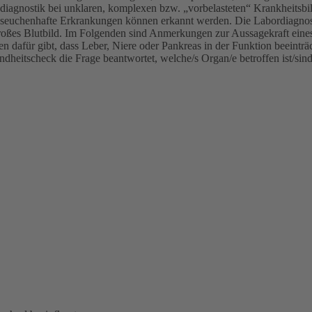
diagnostik bei unklaren, komplexen bzw. „vorbelasteten“ Krankheitsbi
 seuchenhafte Erkrankungen können erkannt werden. Die Labordiagnosti
oßes Blutbild. Im Folgenden sind Anmerkungen zur Aussagekraft eines 
 dafür gibt, dass Leber, Niere oder Pankreas in der Funktion beeinträch
dheitscheck die Frage beantwortet, welche/s Organ/e betroffen ist/sind