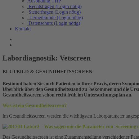
Ausbildung THP
Rechtsfragen (Login nötig)
Steuerfragen (Login nötig)
Tierheilkunde (Login nötig)
Datenschutz (Login nötig)
Kontakt
Labordiagnostik: Vetscreen
BLUTBILD & GESUNDHEITSSCREEN
Bestimmt haben Sie auch Patienten in Ihrer Praxis, deren Symptoma
Überblick über den Gesundheitsstand zu bekommen und die Ursac
Gesundheitsscreen schon recht früh im Untersuchungsplan an.
Was ist ein Gesundheitsscreen?
Im Gesundheitsscreen werden die wichtigsten Laborparameter anges
Was sagen mir die Parameter von Screening
Das Gesundheitsscreen ist eine Zusammenstellung verschiedener Parame