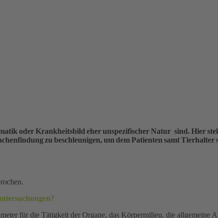
tik oder Krankheitsbild eher unspezifischer Natur sind. Hier stell
henfindung zu beschleunigen, um dem Patienten samt Tierhalter s
prochen.
 untersuchungen?
ter für die Tätigkeit der Organe, das Körpermilieu, die allgemeine Ab