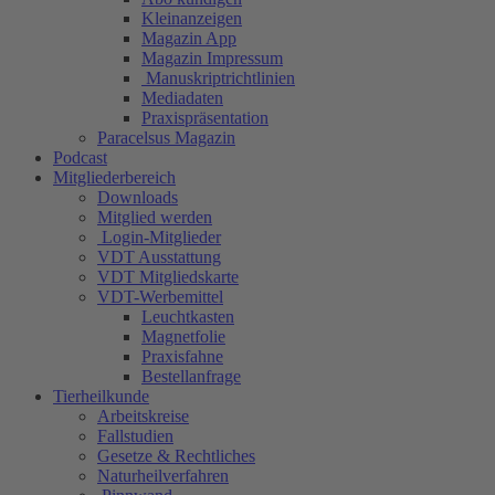
Kleinanzeigen
Magazin App
Magazin Impressum
Manuskriptrichtlinien
Mediadaten
Praxispräsentation
Paracelsus Magazin
Podcast
Mitgliederbereich
Downloads
Mitglied werden
Login-Mitglieder
VDT Ausstattung
VDT Mitgliedskarte
VDT-Werbemittel
Leuchtkasten
Magnetfolie
Praxisfahne
Bestellanfrage
Tierheilkunde
Arbeitskreise
Fallstudien
Gesetze & Rechtliches
Naturheilverfahren