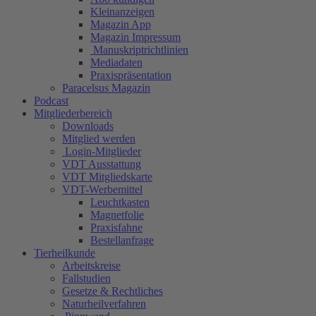
Kleinanzeigen
Magazin App
Magazin Impressum
Manuskriptrichtlinien
Mediadaten
Praxispräsentation
Paracelsus Magazin
Podcast
Mitgliederbereich
Downloads
Mitglied werden
Login-Mitglieder
VDT Ausstattung
VDT Mitgliedskarte
VDT-Werbemittel
Leuchtkasten
Magnetfolie
Praxisfahne
Bestellanfrage
Tierheilkunde
Arbeitskreise
Fallstudien
Gesetze & Rechtliches
Naturheilverfahren