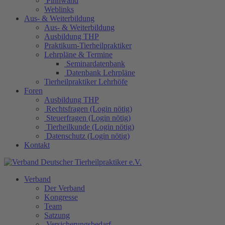
Pinnwand
Weblinks
Aus- & Weiterbildung
Aus- & Weiterbildung
Ausbildung THP
Praktikum-Tierheilpraktiker
Lehrpläne & Termine
Seminardatenbank
Datenbank Lehrpläne
Tierheilpraktiker Lehrhöfe
Foren
Ausbildung THP
Rechtsfragen (Login nötig)
Steuerfragen (Login nötig)
Tierheilkunde (Login nötig)
Datenschutz (Login nötig)
Kontakt
Verband
Der Verband
Kongresse
Team
Satzung
Versicherungsbedarf