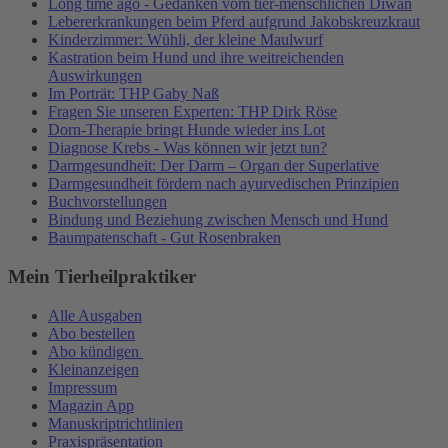
Long time ago - Gedanken vom tier-menschlichen Diwan
Lebererkrankungen beim Pferd aufgrund Jakobskreuzkraut
Kinderzimmer: Wühli, der kleine Maulwurf
Kastration beim Hund und ihre weitreichenden
Auswirkungen
Im Porträt: THP Gaby Naß
Fragen Sie unseren Experten: THP Dirk Röse
Dorn-Therapie bringt Hunde wieder ins Lot
Diagnose Krebs - Was können wir jetzt tun?
Darmgesundheit: Der Darm – Organ der Superlative
Darmgesundheit fördern nach ayurvedischen Prinzipien
Buchvorstellungen
Bindung und Beziehung zwischen Mensch und Hund
Baumpatenschaft - Gut Rosenbraken
Mein Tierheilpraktiker
Alle Ausgaben
Abo bestellen
Abo kündigen
Kleinanzeigen
Impressum
Magazin App
Manuskriptrichtlinien
Praxispräsentation