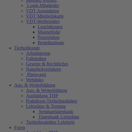
Mitglied werden
Login-Mitglieder
VDT Ausstattung
VDT Mitgliedskarte
VDT-Werbemittel
Leuchtkasten
Magnetfolie
Praxisfahne
Bestellanfrage
Tierheilkunde
Arbeitskreise
Fallstudien
Gesetze & Rechtliches
Naturheilverfahren
Pinnwand
Weblinks
Aus- & Weiterbildung
Aus- & Weiterbildung
Ausbildung THP
Praktikum-Tierheilpraktiker
Lehrpläne & Termine
Seminardatenbank
Datenbank Lehrpläne
Tierheilpraktiker Lehrhöfe
Foren