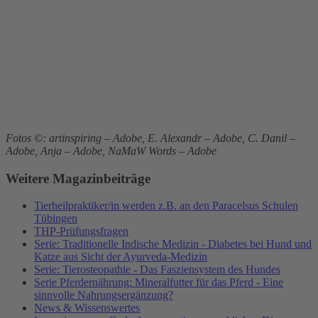
Fotos ©: artinspiring – Adobe, E. Alexandr – Adobe, C. Danil –
Adobe, Anja – Adobe, NaMaW Words – Adobe
Weitere Magazinbeiträge
Tierheilpraktiker/in werden z.B. an den Paracelsus Schulen
Tübingen
THP-Prüfungsfragen
Serie: Traditionelle Indische Medizin - Diabetes bei Hund und
Katze aus Sicht der Ayurveda-Medizin
Serie: Tierosteopathie - Das Fasziensystem des Hundes
Serie Pferdernährung: Mineralfutter für das Pferd - Eine
sinnvolle Nahrungsergänzung?
News & Wissenswertes