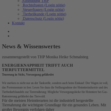
Ausbildung THP
Rechtsfragen (Login nötig)
Steuerfragen (Login nötig)
Tierheilkunde (Login nötig)
Datenschutz (Login nötig)
Kontakt
News & Wissenswertes
zusammengestellt von THP Monika Heike Schmalstieg
ENERGIEKNAPPHEIT TRIFFT AUCH
TIERFUTTERMITTEL
Teuerung in Sicht, Versorgung gefährdet
Wir merken es nicht nur an der Tankstelle, sondern auch beim Einkauf: Der Wagen ist voll,
das Portemonnaie ist leer. Lesen Sie dazu die Stellungnahme der Heimtierindustrie und des
Tierbedarfshandels zur Tierernährung: Mögliche Versorgungslücke für Heimtiere bei Gas-
Rationierung gefährdet das Tierwohl.
Für die meisten Heimtierarten ist die industriell hergestellte
Tiernahrung die wichtigste Grundlage für ein gesundes Leben.
Mit
großer Besorgnis verfolgen daher