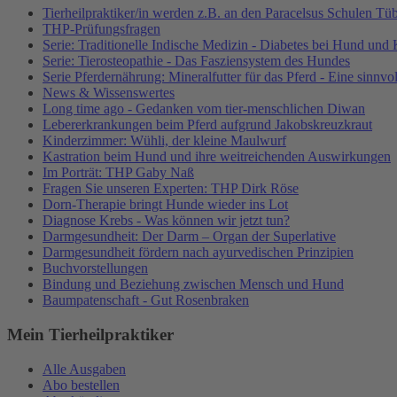
Tierheilpraktiker/in werden z.B. an den Paracelsus Schulen Tü
THP-Prüfungsfragen
Serie: Traditionelle Indische Medizin - Diabetes bei Hund und
Serie: Tierosteopathie - Das Fasziensystem des Hundes
Serie Pferdernährung: Mineralfutter für das Pferd - Eine sinn
News & Wissenswertes
Long time ago - Gedanken vom tier-menschlichen Diwan
Lebererkrankungen beim Pferd aufgrund Jakobskreuzkraut
Kinderzimmer: Wühli, der kleine Maulwurf
Kastration beim Hund und ihre weitreichenden Auswirkungen
Im Porträt: THP Gaby Naß
Fragen Sie unseren Experten: THP Dirk Röse
Dorn-Therapie bringt Hunde wieder ins Lot
Diagnose Krebs - Was können wir jetzt tun?
Darmgesundheit: Der Darm – Organ der Superlative
Darmgesundheit fördern nach ayurvedischen Prinzipien
Buchvorstellungen
Bindung und Beziehung zwischen Mensch und Hund
Baumpatenschaft - Gut Rosenbraken
Mein Tierheilpraktiker
Alle Ausgaben
Abo bestellen