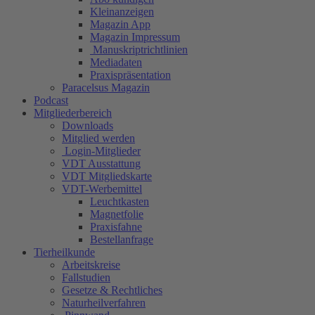
Kleinanzeigen
Magazin App
Magazin Impressum
Manuskriptrichtlinien
Mediadaten
Praxispräsentation
Paracelsus Magazin
Podcast
Mitgliederbereich
Downloads
Mitglied werden
Login-Mitglieder
VDT Ausstattung
VDT Mitgliedskarte
VDT-Werbemittel
Leuchtkasten
Magnetfolie
Praxisfahne
Bestellanfrage
Tierheilkunde
Arbeitskreise
Fallstudien
Gesetze & Rechtliches
Naturheilverfahren