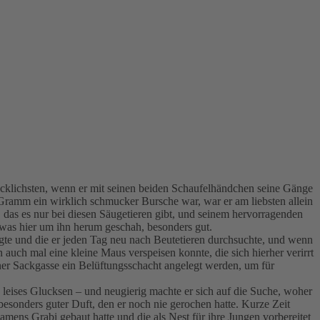
lücklichsten, wenn er mit seinen beiden Schaufelhändchen seine Gänge
Gramm ein wirklich schmucker Bursche war, war er am liebsten allein
das es nur bei diesen Säugetieren gibt, und seinem hervorragenden
 was hier um ihn herum geschah, besonders gut.
gte und die er jeden Tag neu nach Beutetieren durchsuchte, und wenn
ch mal eine kleine Maus verspeisen konnte, die sich hierher verirrt
iner Sackgasse ein Belüftungsschacht angelegt werden, um für
n leises Glucksen – und neugierig machte er sich auf die Suche, woher
esonders guter Duft, den er noch nie gerochen hatte. Kurze Zeit
mens Grabi gebaut hatte und die als Nest für ihre Jungen vorbereitet