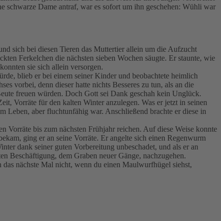
leine schwarze Dame antraf, war es sofort um ihn geschehen: Wühli war
d sich bei diesen Tieren das Muttertier allein um die Aufzucht
ackten Ferkelchen die nächsten sieben Wochen säugte. Er staunte, wie
onnten sie sich allein versorgen.
rde, blieb er bei einem seiner Kinder und beobachtete heimlich
s vorbei, denn dieser hatte nichts Besseres zu tun, als an die
e Beute freuen würden. Doch Gott sei Dank geschah kein Unglück.
it, Vorräte für den kalten Winter anzulegen. Was er jetzt in seinen
Leben, aber fluchtunfähig war. Anschließend brachte er diese in
ten Vorräte bis zum nächsten Frühjahr reichen. Auf diese Weise konnte
ekam, ging er an seine Vorräte. Er angelte sich einen Regenwurm
ter dank seiner guten Vorbereitung unbeschadet, und als er an
ebsten Beschäftigung, dem Graben neuer Gänge, nachzugehen.
ch das nächste Mal nicht, wenn du einen Maulwurfhügel siehst,