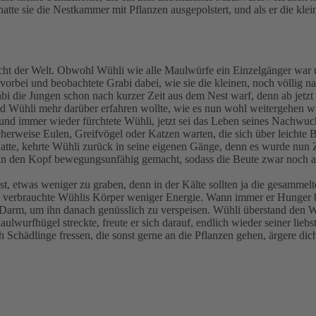
 hatte sie die Nestkammer mit Pflanzen ausgepolstert, und als er die k
cht der Welt. Obwohl Wühli wie alle Maulwürfe ein Einzelgänger war un
orbei und beobachtete Grabi dabei, wie sie die kleinen, noch völlig n
bi die Jungen schon nach kurzer Zeit aus dem Nest warf, denn ab jetzt k
und Wühli mehr darüber erfahren wollte, wie es nun wohl weitergehen wü
nd immer wieder fürchtete Wühli, jetzt sei das Leben seines Nachwuchse
cherweise Eulen, Greifvögel oder Katzen warten, die sich über leicht
hatte, kehrte Wühli zurück in seine eigenen Gänge, denn es wurde nun Ze
n den Kopf bewegungsunfähig gemacht, sodass die Beute zwar noch am 
ist, etwas weniger zu graben, denn in der Kälte sollten ja die gesammel
o verbrauchte Wühlis Körper weniger Energie. Wann immer er Hunger b
arm, um ihn danach genüsslich zu verspeisen. Wühli überstand den Win
lwurfhügel streckte, freute er sich darauf, endlich wieder seiner li
 Schädlinge fressen, die sonst gerne an die Pflanzen gehen, ärgere di