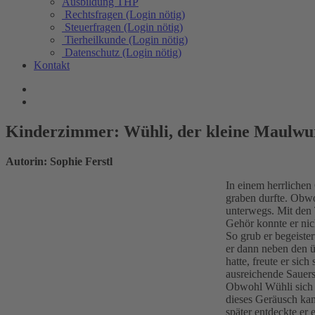
Ausbildung THP
Rechtsfragen (Login nötig)
Steuerfragen (Login nötig)
Tierheilkunde (Login nötig)
Datenschutz (Login nötig)
Kontakt
Kinderzimmer: Wühli, der kleine Maulwu
Autorin: Sophie Ferstl
In einem herrlichen
graben durfte. Obwo
unterwegs. Mit den 
Gehör konnte er nic
So grub er begeiste
er dann neben den ü
hatte, freute er si
ausreichende Sauers
Obwohl Wühli sich a
dieses Geräusch kam
später entdeckte er