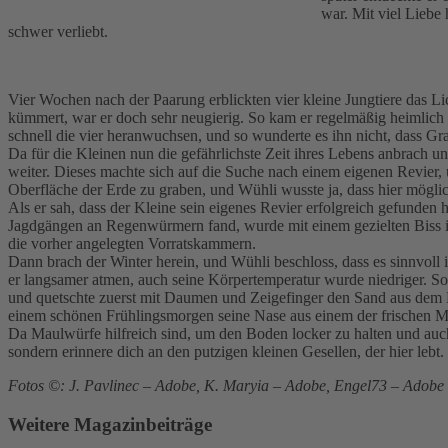
war. Mit viel Liebe
schwer verliebt.
Vier Wochen nach der Paarung erblickten vier kleine Jungtiere das Li
kümmert, war er doch sehr neugierig. So kam er regelmäßig heimlich v
schnell die vier heranwuchsen, und so wunderte es ihn nicht, dass Gra
Da für die Kleinen nun die gefährlichste Zeit ihres Lebens anbrach 
weiter. Dieses machte sich auf die Suche nach einem eigenen Revier, u
Oberfläche der Erde zu graben, und Wühli wusste ja, dass hier mögli
Als er sah, dass der Kleine sein eigenes Revier erfolgreich gefunden 
Jagdgängen an Regenwürmern fand, wurde mit einem gezielten Biss i
die vorher angelegten Vorratskammern.
Dann brach der Winter herein, und Wühli beschloss, dass es sinnvoll 
er langsamer atmen, auch seine Körpertemperatur wurde niedriger. S
und quetschte zuerst mit Daumen und Zeigefinger den Sand aus dem D
einem schönen Frühlingsmorgen seine Nase aus einem der frischen Mau
Da Maulwürfe hilfreich sind, um den Boden locker zu halten und auch
sondern erinnere dich an den putzigen kleinen Gesellen, der hier lebt.
Fotos ©: J. Pavlinec – Adobe, K. Maryia – Adobe, Engel73 – Adobe
Weitere Magazinbeiträge