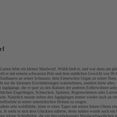
rf
 Garten lebte ein kleiner Maulwurf. Wühli hieß er, und war dann am g
hl er mit seinem schwarzen Pelz und dem stattlichen Gewicht von 90 
Tasthaaren an seiner Schnauze, dem Eimerschen Organ an seiner Nase, 
ht nur die kleinsten Erschütterungen wahrnehmen, sondern hörte alles,
rt Jagdgänge, die er quer zu den Bahnen der anderen Erdbewohner anle
blichen Engerlingen, Schnecken, Spinnen, Regenwürmern oder Larven au
ch sehr. Natürlich musste neben den Jagdgängen immer wieder auch an e
toffzufuhr in seiner unterirdischen Heimat zu sorgen.
llein sehr wohlfühlte, hörte er eines Tages mit seinen feinen Ohren ei
. Je mehr er sich dem Glucksen näherte, desto stärker wurde auch ein b
 eine kleine Schlafhöhle, die ein ihm unbekanntes Maulwurfsweibchen na