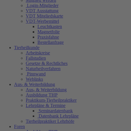
Mitglied werden
Login-Mitglieder
VDT Ausstattung
VDT Mitgliedskarte
VDT-Werbemittel
Leuchtkasten
Magnetfolie
Praxisfahne
Bestellanfrage
Tierheilkunde
Arbeitskreise
Fallstudien
Gesetze & Rechtliches
Naturheilverfahren
Pinnwand
Weblinks
Aus- & Weiterbildung
Aus- & Weiterbildung
Ausbildung THP
Praktikum-Tierheilpraktiker
Lehrpläne & Termine
Seminardatenbank
Datenbank Lehrpläne
Tierheilpraktiker Lehrhöfe
Foren