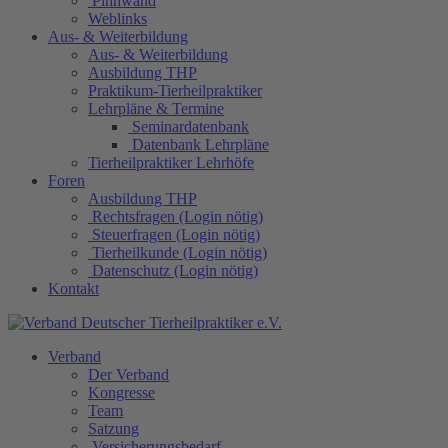
Pinnwand
Weblinks
Aus- & Weiterbildung
Aus- & Weiterbildung
Ausbildung THP
Praktikum-Tierheilpraktiker
Lehrpläne & Termine
Seminardatenbank
Datenbank Lehrpläne
Tierheilpraktiker Lehrhöfe
Foren
Ausbildung THP
Rechtsfragen (Login nötig)
Steuerfragen (Login nötig)
Tierheilkunde (Login nötig)
Datenschutz (Login nötig)
Kontakt
Verband
Der Verband
Kongresse
Team
Satzung
Versicherungsbedarf