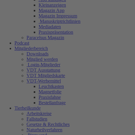
Kleinanzeigen
Magazin App
Magazin Impressum
Manuskriptrichtlinien
Mediadaten
Praxispräsentation
Paracelsus Magazin
Podcast
Mitgliederbereich
Downloads
Mitglied werden
Login-Mitglieder
VDT Ausstattung
VDT Mitgliedskarte
VDT-Werbemittel
Leuchtkasten
Magnetfolie
Praxisfahne
Bestellanfrage
Tierheilkunde
Arbeitskreise
Fallstudien
Gesetze & Rechtliches
Naturheilverfahren