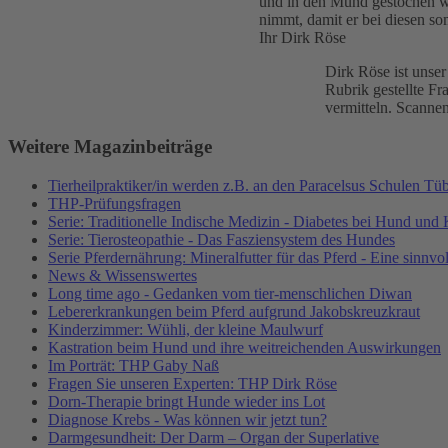
und in den Mund gestochen wer
nimmt, damit er bei diesen s
Ihr Dirk Röse
Dirk Röse ist unser
Rubrik gestellte F
vermitteln. Scanne
Weitere Magazinbeiträge
Tierheilpraktiker/in werden z.B. an den Paracelsus Schulen Tü
THP-Prüfungsfragen
Serie: Traditionelle Indische Medizin - Diabetes bei Hund und
Serie: Tierosteopathie - Das Fasziensystem des Hundes
Serie Pferdernährung: Mineralfutter für das Pferd - Eine sinn
News & Wissenswertes
Long time ago - Gedanken vom tier-menschlichen Diwan
Lebererkrankungen beim Pferd aufgrund Jakobskreuzkraut
Kinderzimmer: Wühli, der kleine Maulwurf
Kastration beim Hund und ihre weitreichenden Auswirkungen
Im Porträt: THP Gaby Naß
Fragen Sie unseren Experten: THP Dirk Röse
Dorn-Therapie bringt Hunde wieder ins Lot
Diagnose Krebs - Was können wir jetzt tun?
Darmgesundheit: Der Darm – Organ der Superlative