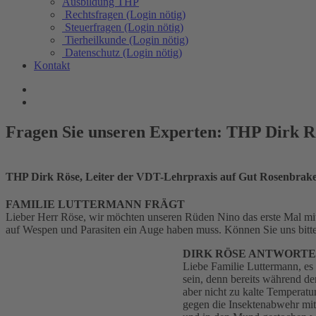
Ausbildung THP
Rechtsfragen (Login nötig)
Steuerfragen (Login nötig)
Tierheilkunde (Login nötig)
Datenschutz (Login nötig)
Kontakt
Fragen Sie unseren Experten: THP Dirk R
THP Dirk Röse, Leiter der VDT-Lehrpraxis auf Gut Rosenbrak
FAMILIE LUTTERMANN FRÄGT
Lieber Herr Röse, wir möchten unseren Rüden Nino das erste Mal mi
auf Wespen und Parasiten ein Auge haben muss. Können Sie uns bitte
DIRK RÖSE ANTWORT
Liebe Familie Luttermann, es 
sein, denn bereits während d
aber nicht zu kalte Temperatu
gegen die Insektenabwehr mi