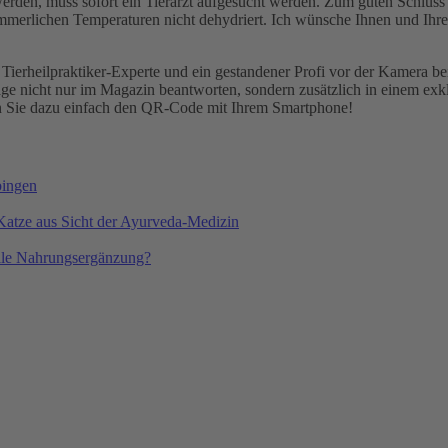
den, muss sofort ein Tierarzt aufgesucht werden. Zum guten Schluss b
ommerlichen Temperaturen nicht dehydriert. Ich wünsche Ihnen und Ih
 Tierheilpraktiker-Experte und ein gestandener Profi vor der Kamera be
rage nicht nur im Magazin beantworten, sondern zusätzlich in einem e
n Sie dazu einfach den QR-Code mit Ihrem Smartphone!
bingen
 Katze aus Sicht der Ayurveda-Medizin
volle Nahrungsergänzung?