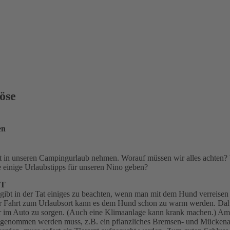
öse
en
t in unseren Campingurlaub nehmen. Worauf müssen wir alles achten? 
 einige Urlaubstipps für unseren Nino geben?
ET
gibt in der Tat einiges zu beachten, wenn man mit dem Hund verreisen 
er Fahrt zum Urlaubsort kann es dem Hund schon zu warm werden. Daher
r im Auto zu sorgen. (Auch eine Klimaanlage kann krank machen.) Am U
tgenommen werden muss, z.B. ein pflanzliches Bremsen- und Mückenab