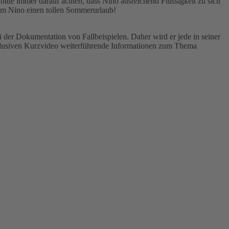
itte immer darauf achten, dass Nino ausreichend Flüssigkeit zu sich
rem Nino einen tollen Sommerurlaub!
i der Dokumentation von Fallbeispielen. Daher wird er jede in seiner
xklusiven Kurzvideo weiterführende Informationen zum Thema