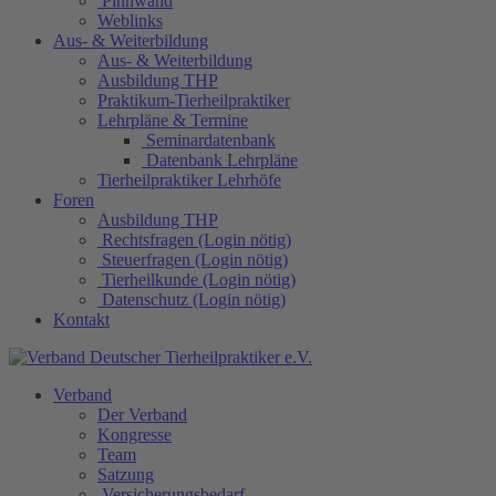
Pinnwand
Weblinks
Aus- & Weiterbildung
Aus- & Weiterbildung
Ausbildung THP
Praktikum-Tierheilpraktiker
Lehrpläne & Termine
Seminardatenbank
Datenbank Lehrpläne
Tierheilpraktiker Lehrhöfe
Foren
Ausbildung THP
Rechtsfragen (Login nötig)
Steuerfragen (Login nötig)
Tierheilkunde (Login nötig)
Datenschutz (Login nötig)
Kontakt
Verband
Der Verband
Kongresse
Team
Satzung
Versicherungsbedarf