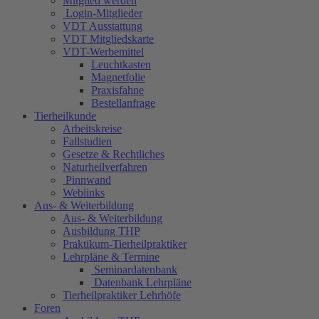
Mitglied werden
Login-Mitglieder
VDT Ausstattung
VDT Mitgliedskarte
VDT-Werbemittel
Leuchtkasten
Magnetfolie
Praxisfahne
Bestellanfrage
Tierheilkunde
Arbeitskreise
Fallstudien
Gesetze & Rechtliches
Naturheilverfahren
Pinnwand
Weblinks
Aus- & Weiterbildung
Aus- & Weiterbildung
Ausbildung THP
Praktikum-Tierheilpraktiker
Lehrpläne & Termine
Seminardatenbank
Datenbank Lehrpläne
Tierheilpraktiker Lehrhöfe
Foren